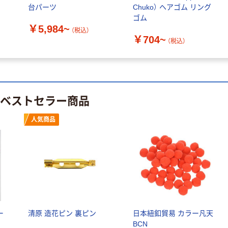
￥394~
（税込）
￥1,523~
台パーツ
Chuko） ヘアゴム リング
（税込）
ゴム
￥5,984~
人気商品
（税込）
￥704~
本気プライス
（税込）
リヒトラブ パン
チレスファイル
プレゼンファイ
＜HEAVY DUTY
ル リヒトラブ
＞ F-367
ルーパーファイ
￥358~
（税込）
ル A4タテ100枚
￥275~
（税込）
のベストセラー商品
とじ F-3006
人気商品
ー
清原 造花ピン 裏ピン
日本紐釦貿易 カラー凡天
BCN