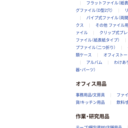
フラットファイル（紙表
グファイル（D型2穴）
パイプ式ファイル（両開
クス
その他 ファイル
ァイル
クリップ式プレ
ファイル（紙表紙タイプ）
プファイル（二つ折り）
類ケース
オフィストー
アルバム
わけあ
器・パーツ）
オフィス用品
事務用品/文房具
ファ
貨/キッチン用品
飲料/
作業・研究用品
テープ/梱包資材/店舗用品