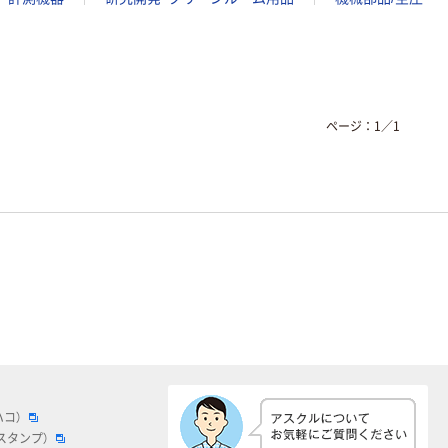
ページ：
1
／
1
ハコ）
スタンプ）