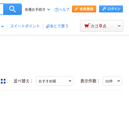
ヘルプ
各種お手続き
0
スイートポイント
あとで買う
カゴ
点
並べ替え：
表示件数：