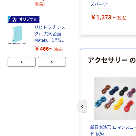
ズパーツ
（税込）
人気商品
￥1,373~
（税込）
オリジナル
リヒトラブ 交
リヒトラブ アス
換式クリヤーブ
クル 共同企画
ック（A4タテ）
Matakul Ｄ型2穴
￥959~
（税込）
ツイストリング
￥466~
（税込）
ファイル A4タ
アクセサリー 
テ
前のスライドへ
新日本造形 ロマンスコ
ド 段染