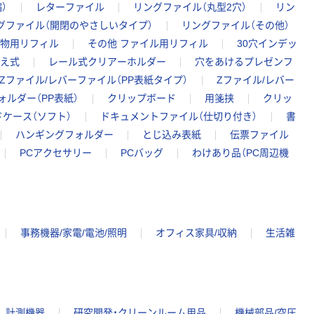
）
レターファイル
リングファイル（丸型2穴）
リン
グファイル（開閉のやさしいタイプ）
リングファイル（その他）
物用リフィル
その他 ファイル用リフィル
30穴インデッ
え式
レール式クリアーホルダー
穴をあけるプレゼンフ
Zファイル/レバーファイル（PP表紙タイプ）
Zファイル/レバー
ォルダー（PP表紙）
クリップボード
用箋挟
クリッ
ドケース（ソフト）
ドキュメントファイル（仕切り付き）
書
ハンギングフォルダー
とじ込み表紙
伝票ファイル
PCアクセサリー
PCバッグ
わけあり品（PC周辺機
事務機器/家電/電池/照明
オフィス家具/収納
生活雑
計測機器
研究開発・クリーンルーム用品
機械部品/空圧