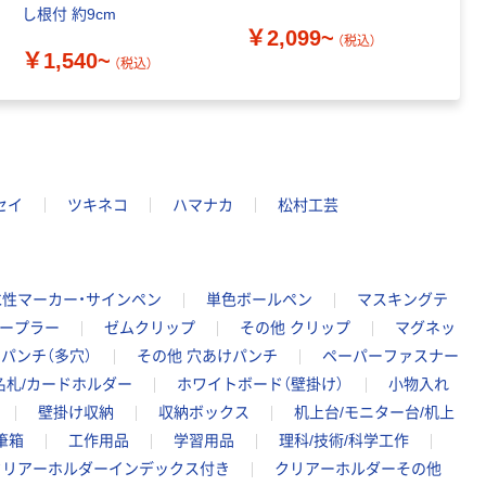
し根付 約9cm
ペ
￥2,099~
K
（税込）
￥1,540~
￥
送
（税込）
セイ
ツキネコ
ハマナカ
松村工芸
水性マーカー・サインペン
単色ボールペン
マスキングテ
テープラー
ゼムクリップ
その他 クリップ
マグネッ
パンチ（多穴）
その他 穴あけパンチ
ペーパーファスナー
名札/カードホルダー
ホワイトボード（壁掛け）
小物入れ
壁掛け収納
収納ボックス
机上台/モニター台/机上
筆箱
工作用品
学習用品
理科/技術/科学工作
クリアーホルダーインデックス付き
クリアーホルダーその他