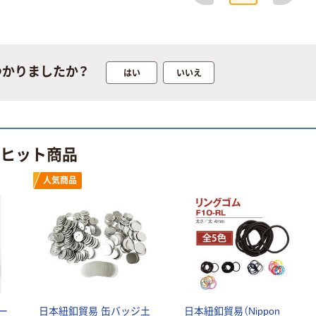
（税込）
人気商品
本気プライス
リヒトラブ 机上
スライドバーフ
台 幅390mm ハ
つかりましたか？
はい
いいえ
ァイル A4タ
イタイプ（ノー
テ リヒトラブ
トPC対応幅）
￥3,019~
￥810~
（税込）
（税込）
人気商品
人気商品
のヒット商品
リヒトラブ リ
リヒトラブ リ
クエスト 名刺
ングファイル
人気商品
帳 ヨコ入れ
（ツイストリン
グ） ヨコ
￥1,133~
￥258~
（税込）
（税込）
人気商品
人気商品
リヒトラブ ク
リヒトラブ ク
リップファイル
リップボード
＜捺印対応＞
ー
日本紐釦貿易 缶バッジ土
日本紐釦貿易（Nippon