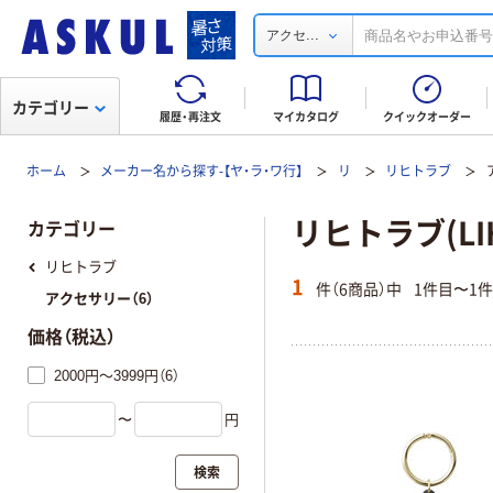
...
アクセ
カテゴリー
履歴・再注文
マイカタログ
クイックオーダー
ホーム
メーカー名から探す-【ヤ・ラ・ワ行】
リ
リヒトラブ
リヒトラブ(LIH
カテゴリー
リヒトラブ
1
件（6商品）中
1件目〜1
アクセサリー（6）
価格（税込）
2000円～3999円（6）
〜
円
検索