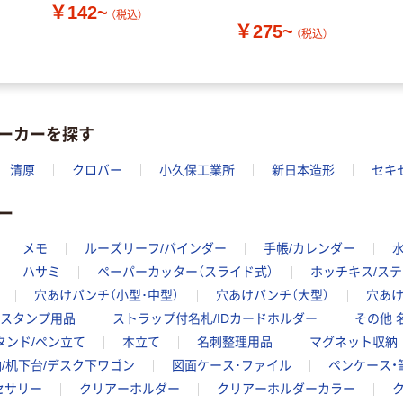
￥142~
（税込）
￥275~
（税込）
ーカーを探す
清原
クロバー
小久保工業所
新日本造形
セキ
ー
メモ
ルーズリーフ/バインダー
手帳/カレンダー
ハサミ
ペーパーカッター（スライド式）
ホッチキス/ス
穴あけパンチ（小型･中型）
穴あけパンチ（大型）
穴あけ
・スタンプ用品
ストラップ付名札/IDカードホルダー
その他 
タンド/ペン立て
本立て
名刺整理用品
マグネット収納
/机下台/デスク下ワゴン
図面ケース･ファイル
ペンケース・
セサリー
クリアーホルダー
クリアーホルダーカラー