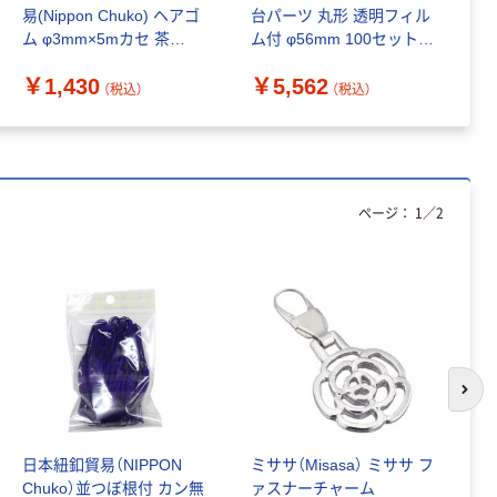
易(Nippon Chuko) ヘアゴ
台パーツ 丸形 透明フィル
個
（税込）
ム φ3mm×5mカセ 茶
ム付 φ56mm 100セット入
￥
F10-RMC-5 1セット(5袋)
PT-56 1セット(100セット
リヒトラブ ブ
￥1,430
￥5,562
（直送品）
入)（わけあり品）
ックスタンド
（税込）
（税込）
￥988~
（税込）
ページ：
1
／
2
次の
日本紐釦貿易（NIPPON
ミササ（Misasa） ミササ フ
日
Chuko）並つぼ根付 カン無
ァスナーチャーム
易(