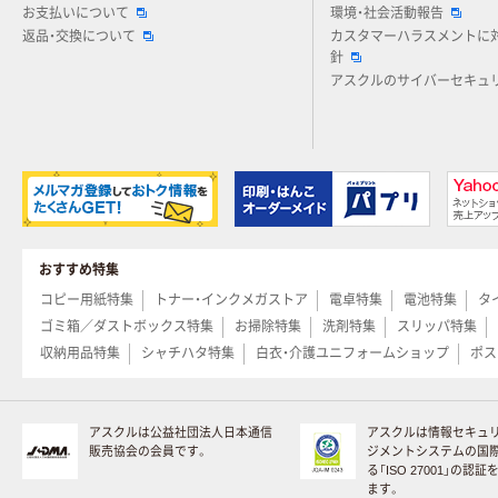
お支払いについて
環境・社会活動報告
返品・交換について
カスタマーハラスメントに
針
アスクルのサイバーセキュ
おすすめ特集
コピー用紙特集
トナー・インクメガストア
電卓特集
電池特集
タ
ゴミ箱／ダストボックス特集
お掃除特集
洗剤特集
スリッパ特集
収納用品特集
シャチハタ特集
白衣・介護ユニフォームショップ
ポス
アスクルは公益社団法人日本通信
アスクルは情報セキュ
販売協会の会員です。
ジメントシステムの国
る「ISO 27001」の認
ます。