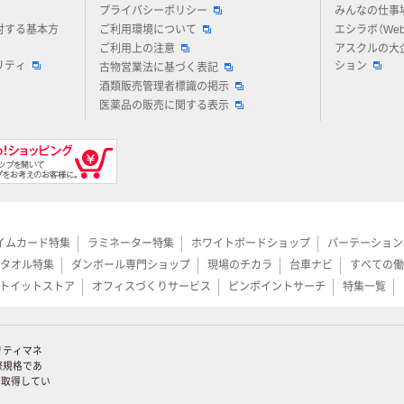
プライバシーポリシー
みんなの仕事
対する基本方
ご利用環境について
エシラボ（We
ご利用上の注意
アスクルの大
リティ
ション
古物営業法に基づく表記
酒類販売管理者標識の掲示
医薬品の販売に関する表示
イムカード特集
ラミネーター特集
ホワイトボードショップ
パーテーション
タオル特集
ダンボール専門ショップ
現場のチカラ
台車ナビ
すべての働
トイットストア
オフィスづくりサービス
ピンポイントサーチ
特集一覧
リティマネ
際規格であ
証を取得してい