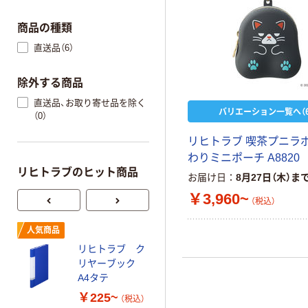
商品の種類
直送品（6）
除外する商品
直送品、お取り寄せ品を除く
バリエーション一覧へ（6
（0）
リヒトラブ 喫茶プニラボ
わりミニポーチ A8820
リヒトラブのヒット商品
お届け日
8月27日（木）ま
￥3,960~
（税込）
人気商品
人気商品
リヒトラブ ク
リヒトラブ 名
リヤーブック
刺ファイル 名
A4タテ
刺帳交換式
￥225~
￥783~
（税込）
（税込）