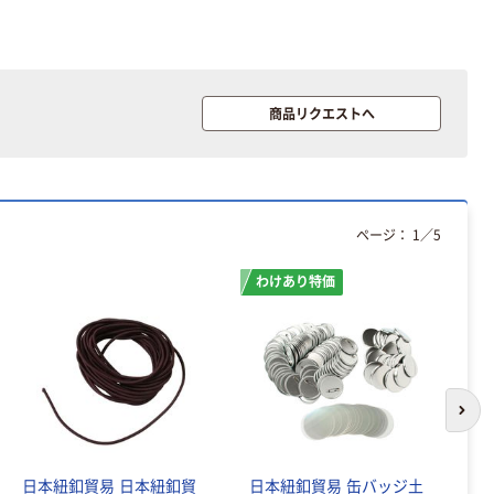
（税込）
人気商品
人気商品
リヒトラブ
リヒトラブ D
AQUA DROPs
商品リクエストへ
型リングファイ
ファイルケース
ル（A4タテ4穴）
A5029
￥726~
（税込）
￥649~
（税込）
本気プライス
人気商品
ページ：
1
／
5
リヒトラブ マ
リヒトラブ デ
グネットポケッ
スクトレー
わけあり特価
ト スチール
ペンスタンド
￥727~
￥532~
（税込）
（税込）
本気プライス
人気商品
リヒトラブ ル
リヒトラブ 机上
次の
ポ・リーンフォ
台 幅590mm 引
ース・クリヤー
き出し付（キー
ポケット（A4）
ボード対応幅）
￥356~
￥5,375~
（税込）
日本紐釦貿易 日本紐釦貿
日本紐釦貿易 缶バッジ土
日