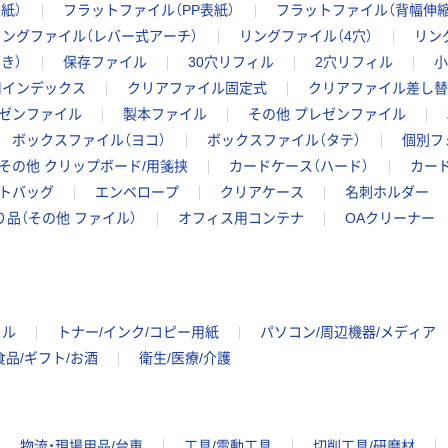
紙）
フラットファイル（PP表紙）
フラットファイル（背幅伸縮
リングファイル（レバー式アーチ）
リングファイル（4穴）
リン
き）
保存ファイル
30穴リフィル
2穴リフィル
小
用インデックス
クリアファイル固定式
クリアファイル差し替
ゼンファイル
製本ファイル
その他 プレゼンファイル
ボックスファイル（ヨコ）
ボックスファイル（タテ）
個別フ
その他 クリップボード/用箋挟
カードケース（ハード）
カー
トバッグ
エンベロープ
クリアケース
名刺ホルダー
り品（その他 ファイル）
オフィス用コンテナ
OAクリーナー
イル
トナー/インク/コピー用紙
パソコン/周辺機器/メディア
食品/ギフト/お酒
衛生/医療/介護
物流・現場用品/台車
工具/電動工具
切削工具/研磨材