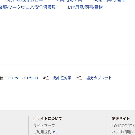
業服/ワークウェア/安全保護具
DIY用品/園芸/資材
3位
DDR5 CORSAIR
4位
熱中症対策
5位
塩分タブレット
当サイトについて
関連サイト
アスクルについてお気軽にご質問ください
サイトマップ
LOHACO（ロ
ご利用規約
パプリ（印刷・