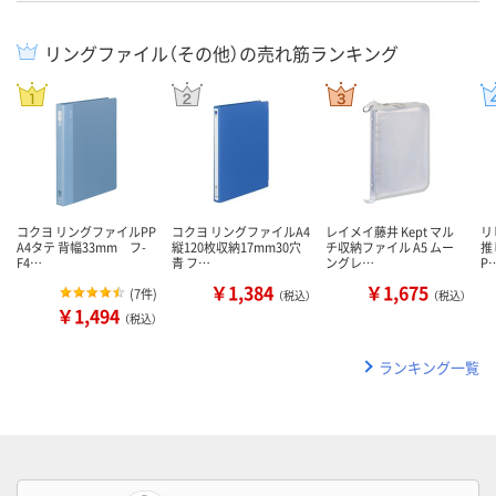
リングファイル（その他）の売れ筋ランキング
コクヨ リングファイルPP
コクヨ リングファイルA4
レイメイ藤井 Kept マル
リ
A4タテ 背幅33mm フ-
縦120枚収納17mm30穴
チ収納ファイル A5 ムー
推
F4…
青 フ…
ングレ…
P
￥1,384
￥1,675
(
7件
)
（税込）
（税込）
￥1,494
（税込）
ランキング一覧