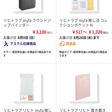
リヒトラブ myfa ラウンドジ
リヒトラブ myfa 推し活 コレ
ップバインダー
クションポケット N
￥3,100
￥517
￥1,320
（税込）
お届け日：
8月9日（日）
お届け日：
8月26日（水）まで
アスクル在庫商品
直送品
カラー・販売単位違いの商品が
2
商品ありま
商品タイプ・販売単位違いの商品が
5
商品あ
す
ります
リヒトラブ リヒト myfa 推し
リヒトラブ リヒト 書き置き