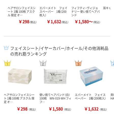
ヘアサロンフェイスシ
エバーメイト フェイ
フィフティ・ヴィジョ
耳キャ
ート 1箱 100枚 アスク
スペーパー 1箱（200
ナリー 使い捨てヘアバ
ル 限定 オ…
枚入）
ンド
￥298
￥1,632
￥1,580～
（税込）
（税込）
（税込）
フェイスシート/イヤーカバー/ホイール/その他消耗品
の売れ筋ランキング
ヘアサロンフェイスシー
使い捨てヘアバンド（白）
エバーメイト フェイス
貝
ト 1箱 100枚 アスクル 限
100枚 WN-019-WH フィ
ペーパー 1箱（200枚入）
HA
定 オ…
フ…
￥298
￥1,580
￥1,632
（税込）
（税込）
（税込）