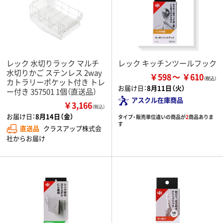
レック 水切りラック マルチ
レック キッチンツールフック
水切りかご ステンレス 2way
￥598
￥610
カトラリーポケット付き トレ
お届け日：
8月11日（火）
ー付き 357501 1個（直送品）
アスクル在庫商品
￥3,166
（税込）
お届け日：
8月14日（金）
タイプ・販売単位違いの商品が
2
商品ありま
す
直送品
クラスアップ株式会
社からお届け