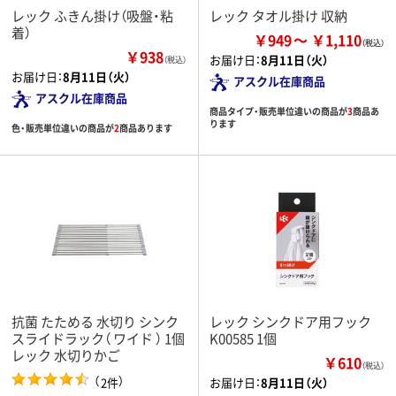
レック ふきん掛け（吸盤・粘
レック タオル掛け 収納
着）
￥949
￥1,110
￥938
お届け日：
8月11日（火）
（税込）
お届け日：
8月11日（火）
アスクル在庫商品
アスクル在庫商品
商品タイプ・販売単位違いの商品が
3
商品あ
ります
色・販売単位違いの商品が
2
商品あります
抗菌 たためる 水切り シンク
レック シンクドア用フック
スライドラック（ ワイド ） 1個
K00585 1個
レック 水切りかご
￥610
（税込）
（
）
2件
お届け日：
8月11日（火）