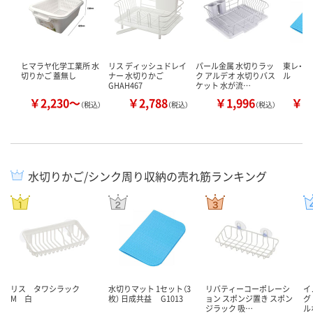
ヒマラヤ化学工業所 水
リス ディッシュドレイ
パール金属 水切りラッ
東レ・フ
切りかご 蓋無し
ナー 水切りかご
ク アルデオ 水切りバス
ル
GHAH467
ケット 水が流…
￥2,230～
￥2,788
￥1,996
￥1
（税込）
（税込）
（税込）
水切りかご/シンク周り収納の売れ筋ランキング
リス タワシラック
水切りマット 1セット（3
リバティーコーポレーシ
イ
M 白
枚） 日成共益 G1013
ョン スポンジ置き スポン
グ
ジラック 吸…
ル