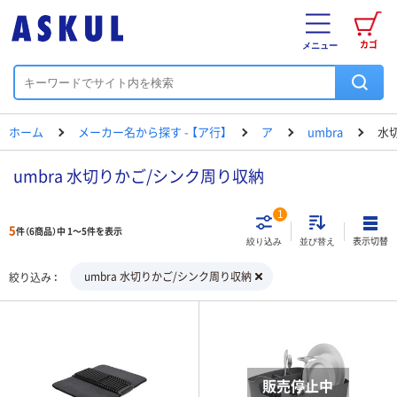
カゴ
メニュー
ホーム
メーカー名から探す - 【ア行】
ア
umbra
水
umbra 水切りかご/シンク周り収納
1
5
件（6商品）中 1～5件を表示
表示切替
絞り込み
並び替え
umbra 水切りかご/シンク周り収納
絞り込み