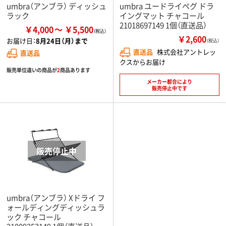
umbra（アンブラ） ディッシュ
umbra ユードライペグ ドラ
ラック
イングマット チャコール
21018697149 1個（直送品）
￥4,000
￥5,500
￥2,600
お届け日：
8月24日（月）まで
（税込）
直送品
株式会社アントレッ
直送品
クスからお届け
販売単位違いの商品が
2
商品あります
メーカー都合により
販売停止中です
umbra（アンブラ） Xドライ フ
ォールディングディッシュラ
ック チャコール