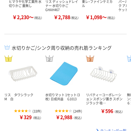
ヒマラヤ化学工業所 水
リス ディッシュドレイ
東レ・ファインケミカ
パール金
切りかご 蓋無し
ナー 水切りかご
ル
ク アル
GHAH467
ケット 
￥2,230～
￥2,788
￥1,098～
￥
（税込）
（税込）
（税込）
水切りかご/シンク周り収納の売れ筋ランキング
リス タワシラック
水切りマット 1セット（3
リバティーコーポレーシ
無
M 白
枚） 日成共益 G1013
ョン スポンジ置き スポン
ン
ジラック 吸…
６
￥596
(
33件
)
(
24件
)
（税込）
￥329
￥2,988
（税込）
（税込）
ランキング一覧