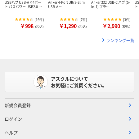
USBハブ USB-A×4ポー
Anker 4-Port Ultra-Slim
Anker 332 USB-C ハブ (5-
U
ト バスパワー USB2.0 …
USB-A …
in-1) ブラ…
ト 
(
16件
)
(
7件
)
(
3件
)
￥998
￥1,290
￥2,990
（税込）
（税込）
（税込）
ランキング一覧
アスクルについて
お気軽にご質問ください。
新規会員登録
ログイン
ヘルプ