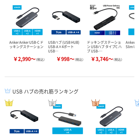
Anker Anker USB-C ド
USBハブ (USB HUB)
ドッキングステーショ
Anker 4-
ッキングステーション
USB-A×4ポート
ン USBハブ タイプC ハ
Slim US
USB…
ブ USB-…
￥2,990～
￥998～
￥3,746～
￥
（税込）
（税込）
（税込）
USB ハブの売れ筋ランキング