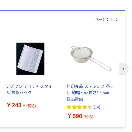
ページ：
1
／
2
次の
アズワン デリシャスタイ
無印良品 ステンレス 茶こ
無
ム お茶パック
し 約幅7.5×長さ17.5cm
計
良品計画
￥243~
￥
（税込）
(
14
)
￥590
（税込）