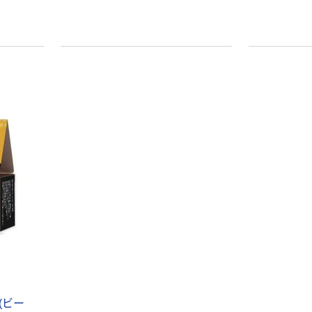
本気プライス
オリジナル
トイレットペー
アスクル 「現場
パー ダブル60
のチカラ」 養生
ｍ 再生紙
テープ
100% 6ロール
￥460~
￥358~
（税込）
（税込）
リサイクル100
芯あり FSC認
証
オリジナル
オリジナル
乾電池 単4
アスクル プラス
形 アルカリ乾
チックグローブ
電池 北欧パッ
粉なし（パウダ
ケージ アスク
ーフリー）
￥140~
￥398~
（税込）
（税込）
ルオリジナル
富士フイルム
オリジナル
instax mini13
(ビー
アスクルオリジ