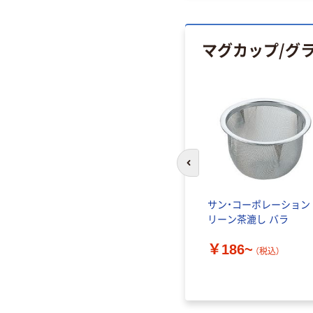
マグカップ/グ
前のスライドへ
 耐熱 ウー
サン・コーポレーション
すき
リーン茶漉し バラ
￥186~
（税込）