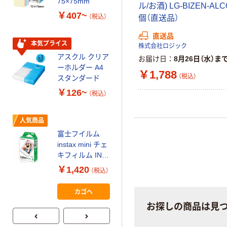
75×75mm
ル/お酒) LG-BIZEN-ALC
パー ボックス
￥407~
（税込）
個（直送品）
150組 5箱入 ア
スクル スマート
￥328~
直送品
（税込）
コンパクト ビ
本気プライス
株式会社ロジック
ビッド PEFC認
アスクル クリア
お届け日
8月26日（水）ま
証
オリジナル
ーホルダー A4
￥1,788
コピー用紙 マ
（税込）
スタンダード
ルチペーパー
￥126~
（税込）
スーパーエコノ
ミー+
￥149~
（税込）
人気商品
富士フイルム
本気プライス
instax mini チェ
【ガムテープ】ア
キフィルム INS
スクル 現場のチ
MINI JP1 1パッ
￥1,420
（税込）
カラ 厚さ
ク（10枚入り）
0.22mm 布テー
￥145~
（税込）
カゴへ
プ
お探しの商品は見