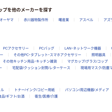
コップを他のメーカーを探す
オーヤマ
赤川器物製作所
曙産業
アスベル
アズ
PCアクセサリー
PCバッグ
LAN・ネットワーク機器
ー
その他PC・タブレット・スマホアクセサリー
照明器具
その他キッチン用品・キッチン雑貨
マグカップ/グラス/コップ
ー
宅配袋/クッション封筒/レターケース
現場用マスク/防塵
イル
トナー/インク/コピー用紙
パソコン/周辺機器/メディア
食品/ギフト/お酒
衛生/医療/介護