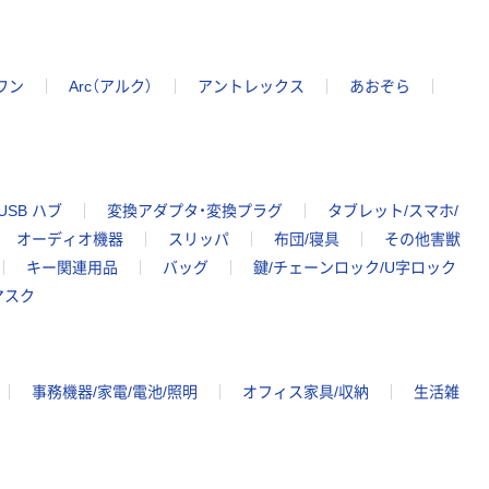
ワン
Arc（アルク）
アントレックス
あおぞら
USB ハブ
変換アダプタ・変換プラグ
タブレット/スマホ/
オーディオ機器
スリッパ
布団/寝具
その他害獣
キー関連用品
バッグ
鍵/チェーンロック/U字ロック
マスク
事務機器/家電/電池/照明
オフィス家具/収納
生活雑