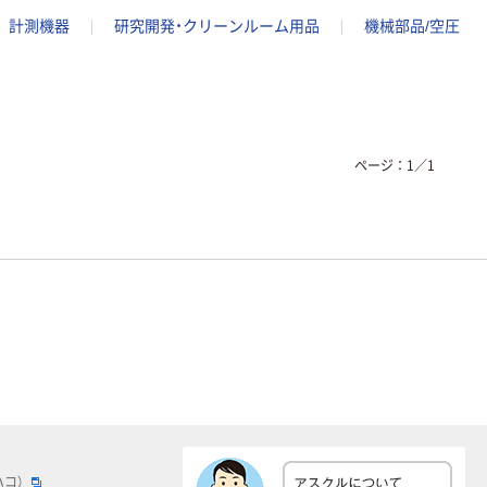
計測機器
研究開発・クリーンルーム用品
機械部品/空圧
ページ：
1
／
1
ハコ）