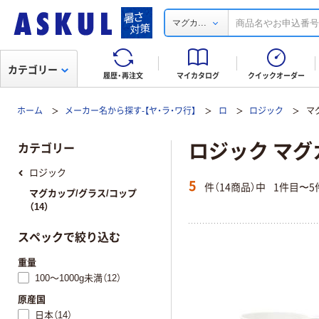
...
マグカ
カテゴリー
履歴・再注文
マイカタログ
クイックオーダー
ホーム
メーカー名から探す-【ヤ・ラ・ワ行】
ロ
ロジック
マ
ロジック マグ
カテゴリー
ロジック
5
件（14商品）中
1件目〜5
マグカップ/グラス/コップ
（14）
スペックで絞り込む
重量
100～1000g未満（12）
原産国
日本（14）