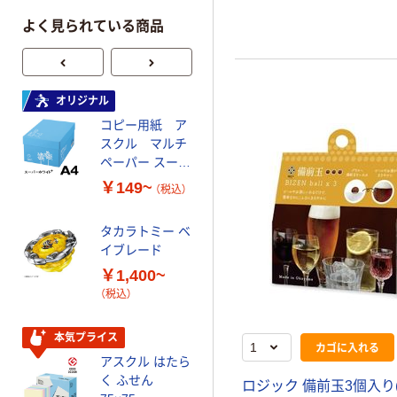
よく見られている商品
オリジナル
オリジナル
コピー用紙 ア
ゴミ袋 エコノミ
スクル マルチ
ータイプ 乳白半
ペーパー スーパ
透明 高密度タイ
ーホワイト+
プ 詰替用 バイ
￥149~
￥616~
（税込）
（税込）
オマス素材10％
配合
タカラトミー ベ
オリジナル
イブレード
乾電池 単3
￥1,400~
形 アルカリ乾
（税込）
電池 北欧パッ
ケージ アスク
￥140~
（税込）
ルオリジナル
本気プライス
カゴに入れる
アスクル はたら
本気プライス
く ふせん
ロジック 備前玉3個入り
ティッシュペー