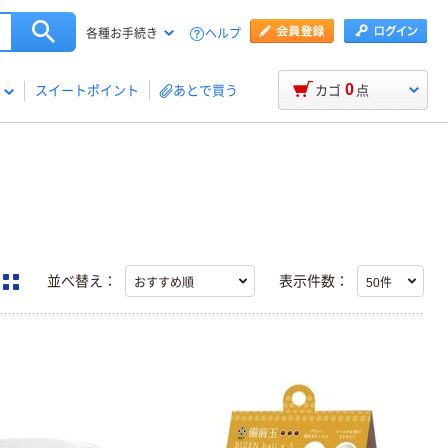
ヘルプ
各種お手続き
0
スイートポイント
あとで買う
カゴ
点
並べ替え：
表示件数：