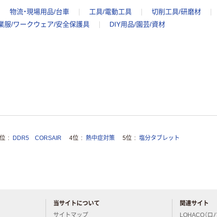
物流・現場用品/台車
工具/電動工具
切削工具/研磨材
業服/ワークウェア/安全保護具
DIY用品/園芸/資材
3位
DDR5 CORSAIR
4位
熱中症対策
5位
塩分タブレット
当サイトについて
関連サイト
アスクルについてお気軽にご質問ください
サイトマップ
LOHACO（ロ