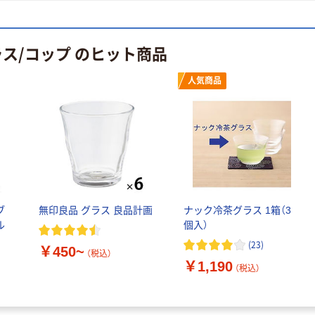
ス/コップ のヒット商品
人気商品
ブ
無印良品 グラス 良品計画
ナック冷茶グラス 1箱（3
ル
個入）
(
23
)
￥450~
（税込）
￥1,190
（税込）