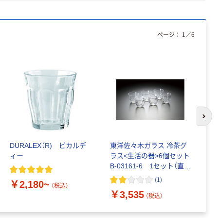
ページ：
1
／
6
次の
DURALEX（R) ピカルデ
東洋佐々木ガラス 冷茶グ
お
ィー
ラス<生活の器>6個セット
B-03161-6 1セット（直送
￥
品）
(
1
)
￥2,180~
（税込）
￥3,535
（税込）