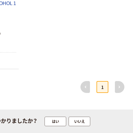
INS MINI 13
OHOL 1
ナル ラミネー
￥12,100~
トフィルム A4
（税込）
サイズ
￥458~
（税込）
100μ（ミクロン）
オリジナル
で
本気プライス
サントリー 伊右
アスクル はたら
衛門 「お茶、どう
く ふせん
ぞ。」 緑茶
50×15mm
￥528~
（税込）
￥386~
（税込）
本気プライス
本気プライス
前へ
次へ
アスクル はたら
1
ペーパータオル
く ふせん 付箋
中判 再生紙
75×25mm
100％ 200枚
￥377~
（税込）
FSC認証 シング
￥149~
（税込）
ル 大王製紙共同
企画 オリジナル
つかりましたか？
はい
いいえ