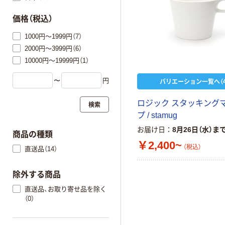
価格（税込）
1000円～1999円（7）
2000円～3999円（6）
10000円～19999円（1）
〜
円
バリエーション一覧へ（4
ロジック スタッキング
検索
プ / stamug
お届け日
8月26日（水）ま
商品の種類
￥2,400~
（税込）
直送品（14）
除外する商品
直送品、お取り寄せ品を除く
（0）