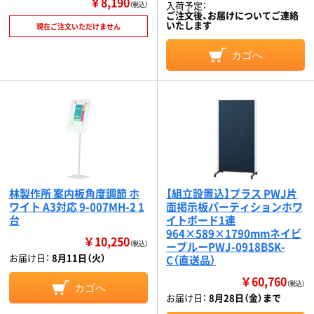
￥8,190
入荷予定：
（税込）
ご注文後、お届けについてご連絡
いたします
現在ご注文いただけません
カゴへ
林製作所 案内板角度調節 ホ
【組立設置込】プラス PWJ片
ワイト A3対応 9-007MH-2 1
面掲示板パーティションホワ
台
イトボード1連
964×589×1790mmネイビ
￥10,250
（税込）
ーブルーPWJ-0918BSK-
お届け日：
8月11日（火）
C（直送品）
￥60,760
（税込）
カゴへ
お届け日：
8月28日（金）まで