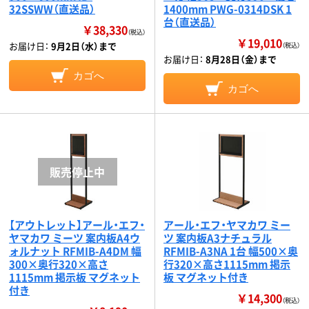
32SSWW（直送品）
1400mm PWG-0314DSK 1
台（直送品）
￥38,330
（税込）
￥19,010
お届け日：
9月2日（水）まで
（税込）
お届け日：
8月28日（金）まで
カゴへ
カゴへ
【アウトレット】アール・エフ・
アール・エフ・ヤマカワ ミー
ヤマカワ ミーツ 案内板A4ウ
ツ 案内板A3ナチュラル
ォルナット RFMIB-A4DM 幅
RFMIB-A3NA 1台 幅500×奥
300×奥行320×高さ
行320×高さ1115mm 掲示
1115mm 掲示板 マグネット
板 マグネット付き
付き
￥14,300
（税込）