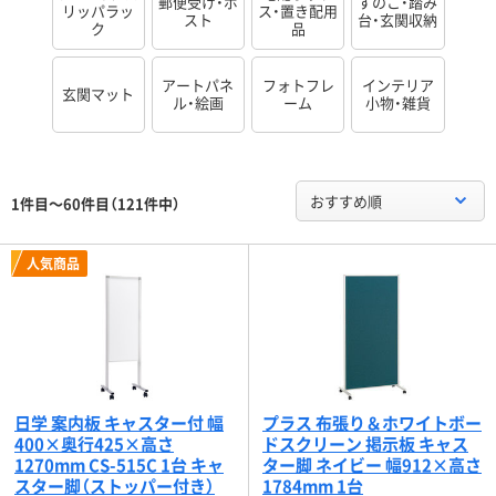
郵便受け・ポ
すのこ・踏み
リッパラッ
ス・置き配用
スト
台・玄関収納
ク
品
アートパネ
フォトフレ
インテリア
玄関マット
ル・絵画
ーム
小物・雑貨
おすすめ順
1件目～60件目（121件中）
人気商品
日学 案内板 キャスター付 幅
プラス 布張り＆ホワイトボー
400×奥行425×高さ
ドスクリーン 掲示板 キャス
1270mm CS-515C 1台 キャ
ター脚 ネイビー 幅912×高さ
スター脚（ストッパー付き）
1784mm 1台