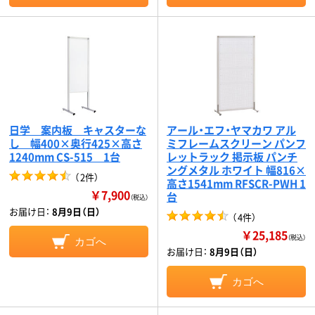
日学 案内板 キャスターな
アール・エフ・ヤマカワ アル
し 幅400×奥行425×高さ
ミフレームスクリーン パンフ
1240mm CS-515 1台
レットラック 掲示板 パンチ
ングメタル ホワイト 幅816×
（
2件
）
高さ1541mm RFSCR-PWH 1
￥7,900
台
（税込）
お届け日：
8月9日（日）
（
4件
）
￥25,185
（税込）
カゴへ
お届け日：
8月9日（日）
カゴへ