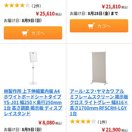
￥21,810
（
2件
）
（税込）
￥25,610
お届け日：
8月28日（金）まで
（税込）
お届け日：
8月9日（日）
カゴへ
カゴへ
林製作所 上下伸縮案内板 A4
アール・エフ・ヤマカワ アル
ホワイトボードシートタイプ
ミフレームスクリーン 掲示板
YS-J01 幅250×奥行250mm
クロス ライトグレー 幅816×
1台 高さ調節 掲示板 ディスプ
高さ1700ｍｍ RFSCRH-LGY
レイスタンド
1台
￥8,080
（
1件
）
（税込）
￥21,900
お届け日：
8月9日（日）
（税込）