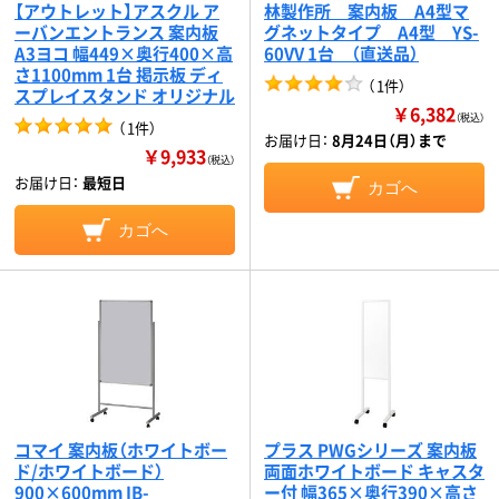
【アウトレット】アスクル ア
林製作所 案内板 A4型マ
ーバンエントランス 案内板
グネットタイプ A4型 YS-
A3ヨコ 幅449×奥行400×高
60VV 1台 （直送品）
さ1100mm 1台 掲示板 ディ
（
1件
）
スプレイスタンド オリジナル
￥6,382
（税込）
（
1件
）
お届け日：
8月24日（月）まで
￥9,933
（税込）
お届け日：
最短日
カゴへ
カゴへ
コマイ 案内板（ホワイトボー
プラス PWGシリーズ 案内板
ド/ホワイトボード）
両面ホワイトボード キャスタ
900×600mm IB-
ー付 幅365×奥行390×高さ