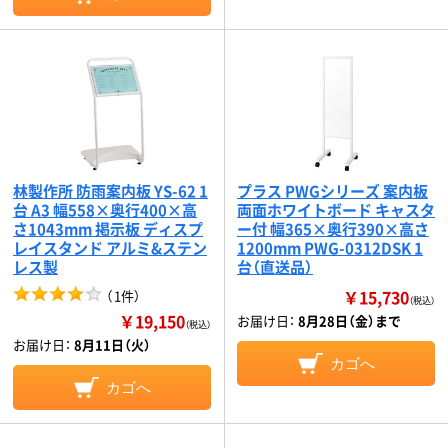
林製作所 防雨案内板 YS-62 1
プラス PWGシリーズ 案内板
台 A3 幅558×奥行400×高
両面ホワイトボード キャスタ
さ1043mm 掲示板 ディスプ
ー付 幅365×奥行390×高さ
レイスタンド アルミ&ステン
1200mm PWG-0312DSK 1
レス製
台（直送品）
￥15,730
（
1件
）
（税込）
￥19,150
お届け日：
8月28日（金）まで
（税込）
お届け日：
8月11日（火）
カゴへ
カゴへ