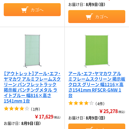
お届け日：
8月9日（日）
カゴへ
カゴへ
【アウトレット】アール・エフ・
アール・エフ・ヤマカワ アル
ヤマカワ アルミフレームスク
ミフレームスクリーン 掲示板
リーン パンフレットラック
クロス グリーン 幅1216×高
掲示板 パンチングメタル ラ
さ1541mm RFSCR-GNW 1
イトブルー 幅816×高さ
台
1541mm 1台
（
4件
）
（
1件
）
￥25,278
（税込）
￥17,629
お届け日：
8月9日（日）
（税込）
お届け日：
8月9日（日）