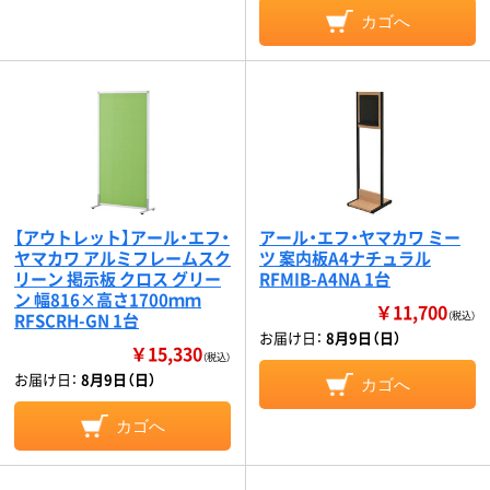
カゴへ
【アウトレット】アール・エフ・
アール・エフ・ヤマカワ ミー
ヤマカワ アルミフレームスク
ツ 案内板A4ナチュラル
リーン 掲示板 クロス グリー
RFMIB-A4NA 1台
ン 幅816×高さ1700ｍｍ
￥11,700
RFSCRH-GN 1台
（税込）
お届け日：
8月9日（日）
￥15,330
（税込）
お届け日：
8月9日（日）
カゴへ
カゴへ