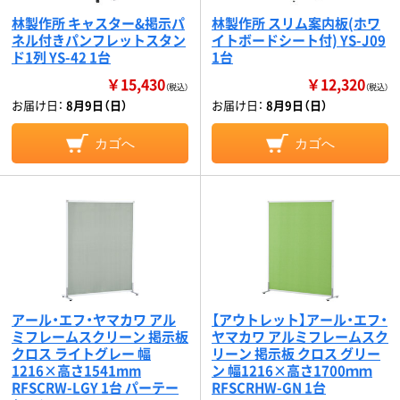
林製作所 キャスター&掲示パ
林製作所 スリム案内板(ホワ
ネル付きパンフレットスタン
イトボードシート付) YS-J09
ド1列 YS-42 1台
1台
￥15,430
￥12,320
（税込）
（税込）
お届け日：
8月9日（日）
お届け日：
8月9日（日）
カゴへ
カゴへ
アール・エフ・ヤマカワ アル
【アウトレット】アール・エフ・
ミフレームスクリーン 掲示板
ヤマカワ アルミフレームスク
クロス ライトグレー 幅
リーン 掲示板 クロス グリー
1216×高さ1541mm
ン 幅1216×高さ1700ｍｍ
RFSCRW-LGY 1台 パーテー
RFSCRHW-GN 1台