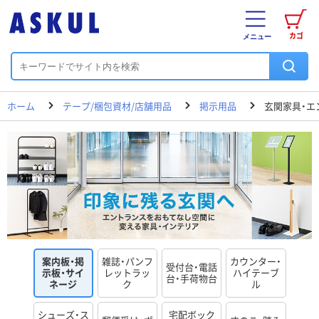
カゴ
メニュー
ホーム
テープ/梱包資材/店舗用品
掲示用品
玄関家具・エ
案内板・掲
雑誌・パンフ
カウンター・
受付台・電話
示板・サイ
レットラッ
ハイテーブ
台・手荷物台
ネージ
ク
ル
シューズ・ス
宅配ボック