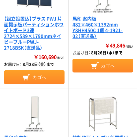
【組立設置込】プラス PWJ 片
馬印 案内板
面掲示板パーティションホワ
482×460×1392mm
イトボード3連
Y8HH450C 1個 4-1921-
2724×589×1790mmネイ
02（直送品）
ビーブルーPWJ-
￥49,846
2718BSK（直送品）
（税込）
お届け日：
8月26日（水）まで
￥160,690
（税込）
お届け日：
8月28日（金）まで
カゴへ
カゴへ