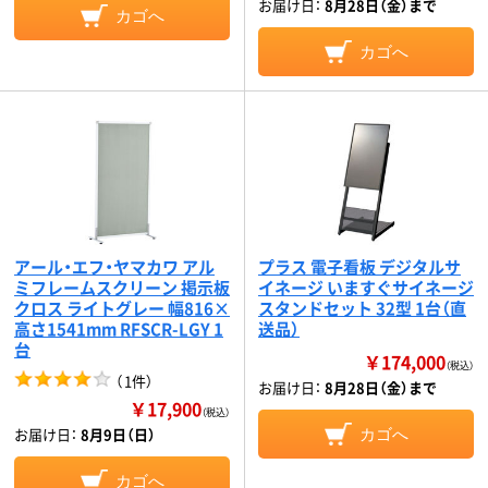
お届け日：
8月28日（金）まで
カゴへ
カゴへ
アール・エフ・ヤマカワ アル
プラス 電子看板 デジタルサ
ミフレームスクリーン 掲示板
イネージ いますぐサイネージ
クロス ライトグレー 幅816×
スタンドセット 32型 1台（直
高さ1541mm RFSCR-LGY 1
送品）
台
￥174,000
（税込）
（
1件
）
お届け日：
8月28日（金）まで
￥17,900
（税込）
お届け日：
8月9日（日）
カゴへ
カゴへ