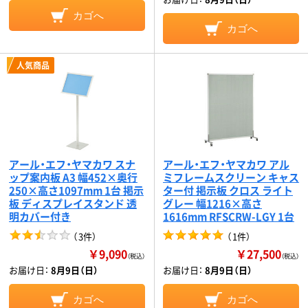
カゴへ
カゴへ
人気商品
アール・エフ・ヤマカワ スナ
アール・エフ・ヤマカワ アル
ップ案内板 A3 幅452×奥行
ミフレームスクリーン キャス
250×高さ1097mm 1台 掲示
ター付 掲示板 クロス ライト
板 ディスプレイスタンド 透
グレー 幅1216×高さ
明カバー付き
1616mm RFSCRW-LGY 1台
（
3件
）
（
1件
）
￥9,090
￥27,500
（税込）
（税込）
お届け日：
8月9日（日）
お届け日：
8月9日（日）
カゴへ
カゴへ