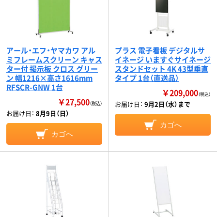
アール・エフ・ヤマカワ アル
プラス 電子看板 デジタルサ
ミフレームスクリーン キャス
イネージ いますぐサイネージ
ター付 掲示板 クロス グリー
スタンドセット 4K 43型垂直
ン 幅1216×高さ1616mm
タイプ 1台（直送品）
RFSCR-GNW 1台
￥209,000
（税込）
￥27,500
お届け日：
9月2日（水）まで
（税込）
お届け日：
8月9日（日）
カゴへ
カゴへ