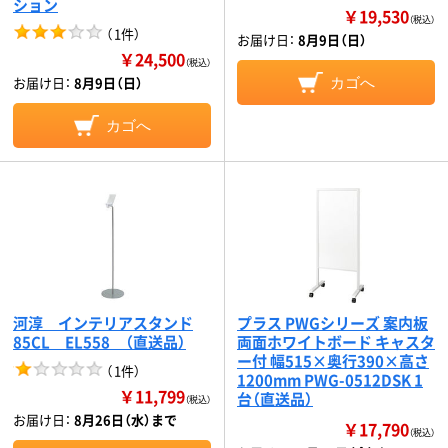
ション
￥19,530
（税込）
（
1件
）
お届け日：
8月9日（日）
￥24,500
（税込）
お届け日：
8月9日（日）
カゴへ
カゴへ
河淳 インテリアスタンド
プラス PWGシリーズ 案内板
85CL EL558 （直送品）
両面ホワイトボード キャスタ
ー付 幅515×奥行390×高さ
（
1件
）
1200mm PWG-0512DSK 1
￥11,799
台（直送品）
（税込）
お届け日：
8月26日（水）まで
￥17,790
（税込）