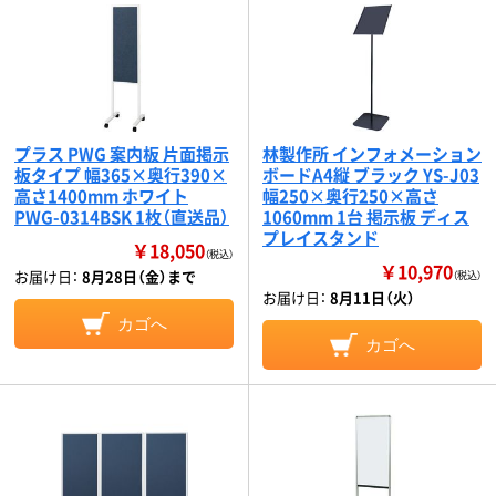
プラス PWG 案内板 片面掲示
林製作所 インフォメーション
板タイプ 幅365×奥行390×
ボードA4縦 ブラック YS-J03
高さ1400mm ホワイト
幅250×奥行250×高さ
PWG-0314BSK 1枚（直送品）
1060mm 1台 掲示板 ディス
プレイスタンド
￥18,050
（税込）
￥10,970
お届け日：
8月28日（金）まで
（税込）
お届け日：
8月11日（火）
カゴへ
カゴへ