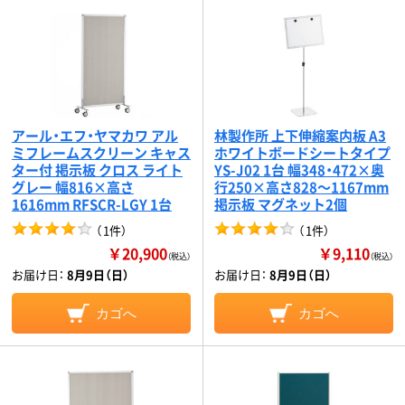
アール・エフ・ヤマカワ アル
林製作所 上下伸縮案内板 A3
ミフレームスクリーン キャス
ホワイトボードシートタイプ
ター付 掲示板 クロス ライト
YS-J02 1台 幅348・472×奥
グレー 幅816×高さ
行250×高さ828～1167mm
1616mm RFSCR-LGY 1台
掲示板 マグネット2個
（
1件
）
（
1件
）
￥20,900
￥9,110
（税込）
（税込）
お届け日：
8月9日（日）
お届け日：
8月9日（日）
カゴへ
カゴへ