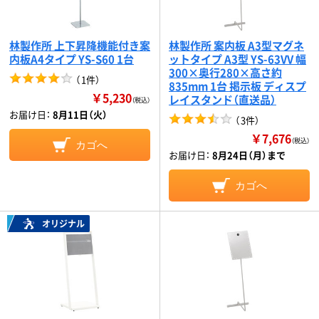
林製作所 上下昇降機能付き案
林製作所 案内板 A3型マグネ
内板A4タイプ YS-S60 1台
ットタイプ A3型 YS-63VV 幅
300×奥行280×高さ約
（
1件
）
835mm 1台 掲示板 ディスプ
￥5,230
レイスタンド（直送品）
（税込）
お届け日：
8月11日（火）
（
3件
）
￥7,676
（税込）
カゴへ
お届け日：
8月24日（月）まで
カゴへ
オリジナル