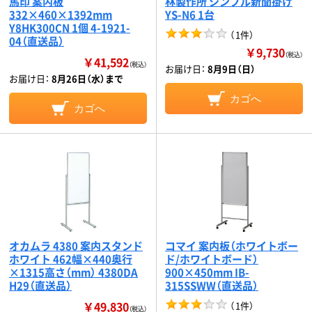
馬印 案内板
林製作所 シンプル新聞掛け
332×460×1392mm
YS-N6 1台
Y8HK300CN 1個 4-1921-
（
1件
）
04（直送品）
￥9,730
（税込）
￥41,592
（税込）
お届け日：
8月9日（日）
お届け日：
8月26日（水）まで
カゴへ
カゴへ
オカムラ 4380 案内スタンド
コマイ 案内板（ホワイトボー
ホワイト 462幅×440奥行
ド/ホワイトボード）
×1315高さ（mm） 4380DA
900×450mm IB-
H29（直送品）
315SSWW（直送品）
￥49,830
（
1件
）
（税込）