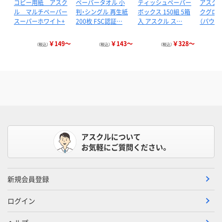
コピー用紙 アスク
ペーパータオル 小
ティッシュペーパー
アスクル
ル マルチペーパー
判・シングル 再生紙
ボックス 150組 5箱
クグロー
スーパーホワイト+
200枚 FSC認証…
入 アスクル ス…
（パウダ
￥149～
￥143～
￥328～
（税込）
（税込）
（税込）
アスクルについて
お気軽にご質問ください。
新規会員登録
ログイン