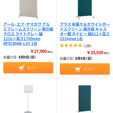
アール・エフ・ヤマカワ アル
プラス 布張り＆ホワイトボー
ミフレームスクリーン 掲示板
ドスクリーン 掲示板 キャス
クロス ライトグレー 幅
ター脚 ネイビー 幅912×高さ
1216×高さ1700ｍｍ
1534mm 1台
RFSCRHW-LGY 1台
（
1件
）
￥27,900
￥25,930
（税込）
（税込）
お届け日：
8月9日（日）
お届け日：
8月9日（日）
カゴへ
カゴへ