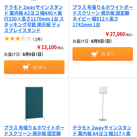
テラモト 2wayサインスタン
プラス 布張り＆ホワイトボー
ド 案内板 A3ヨコ 幅440×奥
ドスクリーン 掲示板 固定脚
行330×高さ1170mm 1台 ス
ネイビー 幅912×高さ
タッキング可能 掲示板 ディ
1742mm 1台
スプレイスタンド
￥27,060
（税込）
（
1件
）
お届け日：
8月9日（日）
￥13,100
（税込）
お届け日：
8月9日（日）
カゴへ
カゴへ
プラス 布張り＆ホワイトボー
テラモト 2wayサインスタン
ドスクリーン 掲示板 固定脚
ド 案内板 A4ヨコ 幅317×奥