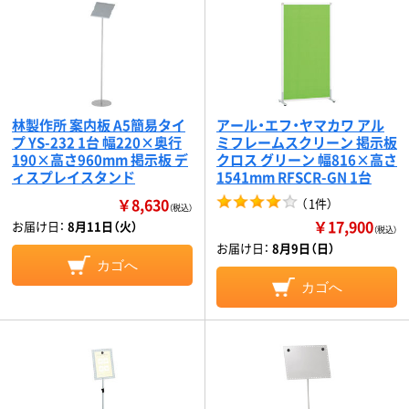
林製作所 案内板 A5簡易タイ
アール・エフ・ヤマカワ アル
プ YS-232 1台 幅220×奥行
ミフレームスクリーン 掲示板
190×高さ960mm 掲示板 デ
クロス グリーン 幅816×高さ
ィスプレイスタンド
1541mm RFSCR-GN 1台
￥8,630
（
1件
）
（税込）
￥17,900
お届け日：
8月11日（火）
（税込）
お届け日：
8月9日（日）
カゴへ
カゴへ