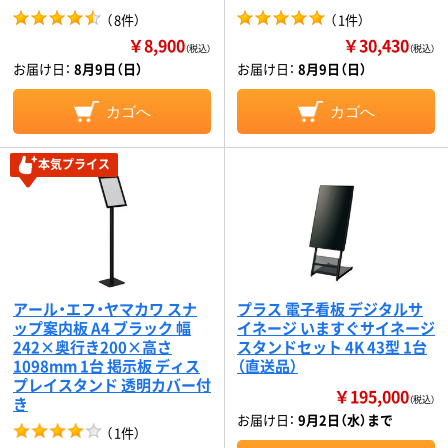
（
8件
）
（
1件
）
￥8,900
￥30,430
（税込）
（税込）
お届け日：
8月9日（日）
お届け日：
8月9日（日）
カゴへ
カゴへ
本気プライス
アール・エフ・ヤマカワ スナ
プラス 電子看板 デジタルサ
ップ案内板 A4 ブラック 幅
イネージ いますぐサイネージ
242×奥行き200×高さ
スタンドセット 4K 43型 1台
1098mm 1台 掲示板 ディス
（直送品）
プレイスタンド 透明カバー付
￥195,000
き
（税込）
お届け日：
9月2日（水）まで
（
1件
）