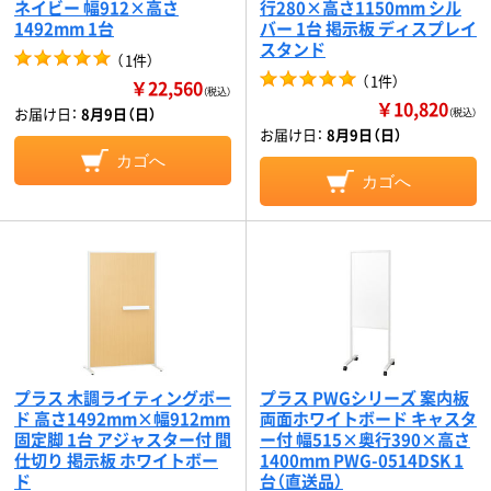
ネイビー 幅912×高さ
行280×高さ1150mm シル
1492mm 1台
バー 1台 掲示板 ディスプレイ
スタンド
（
1件
）
（
1件
）
￥22,560
（税込）
￥10,820
お届け日：
8月9日（日）
（税込）
お届け日：
8月9日（日）
カゴへ
カゴへ
プラス 木調ライティングボー
プラス PWGシリーズ 案内板
ド 高さ1492mm×幅912mm
両面ホワイトボード キャスタ
固定脚 1台 アジャスター付 間
ー付 幅515×奥行390×高さ
仕切り 掲示板 ホワイトボー
1400mm PWG-0514DSK 1
ド
台（直送品）