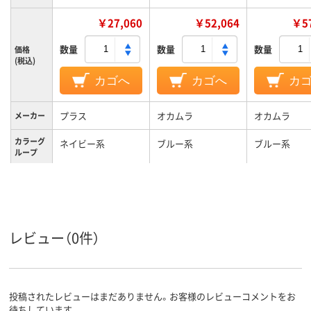
￥27,060
￥52,064
￥57
数量
数量
数量
価格
(税込)
カゴへ
カゴへ
カ
プラス
オカムラ
オカムラ
メーカー
カラーグ
ネイビー系
ブルー系
ブルー系
ループ
レビュー（0件）
投稿されたレビューはまだありません。お客様のレビューコメントをお
待ちしています。