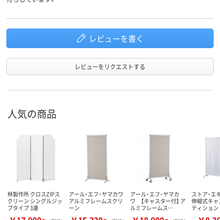
レビューを書く
レビューをリクエストする
人気の商品
林製作所 クロスZIPス
アール・エフ・ヤマカワ
アール・エフ・ヤマカ
ストア・エ
クリーン シングルジッ
アルミフレームスクリ
ワ 【キャスター付】 ア
伸縮式キャ
プタイプ 3連
ーン
ルミフレームス…
ティション