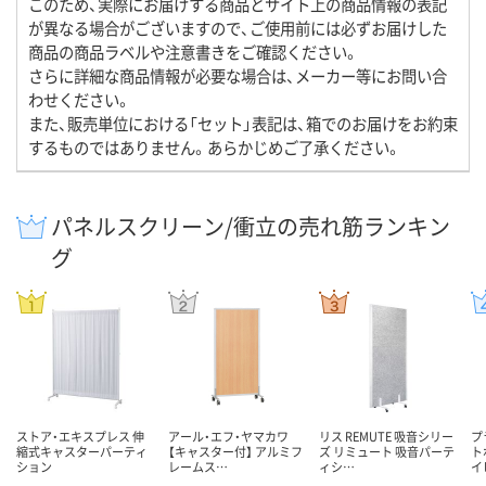
このため、実際にお届けする商品とサイト上の商品情報の表記
が異なる場合がございますので、ご使用前には必ずお届けした
商品の商品ラベルや注意書きをご確認ください。
さらに詳細な商品情報が必要な場合は、メーカー等にお問い合
わせください。
また、販売単位における「セット」表記は、箱でのお届けをお約束
するものではありません。あらかじめご了承ください。
パネルスクリーン/衝立の売れ筋ランキン
グ
ストア・エキスプレス 伸
アール・エフ・ヤマカワ
リス REMUTE 吸音シリー
プ
縮式キャスターパーティ
【キャスター付】 アルミフ
ズ リミュート 吸音パーテ
ト
ション
レームス…
ィシ…
イ