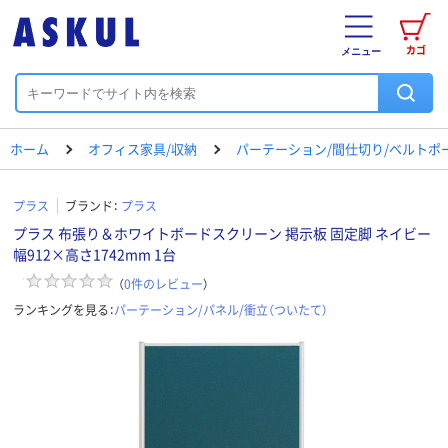
カゴ
メニュー
ホーム
オフィス家具/収納
パーテーション/間仕切り/ベルトポ
プラス
ブランド：
プラス
プラス 布張り＆ホワイトボードスクリーン 掲示板 固定脚 ネイビー
幅912×高さ1742mm 1台
（
0
件のレビュー
）
ランキングを見る：
パーテーション/パネル/衝立（ついたて）