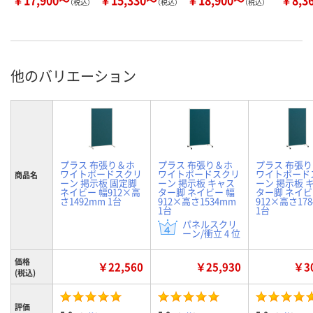
￥17,900～
￥15,330～
￥18,900～
￥8,3
（税込）
（税込）
（税込）
他のバリエーション
プラス 布張り＆ホ
プラス 布張り＆ホ
プラス 布張
ワイトボードスクリ
ワイトボードスクリ
ワイトボード
商品名
ーン 掲示板 固定脚
ーン 掲示板 キャス
ーン 掲示板 
ネイビー 幅912×高
ター脚 ネイビー 幅
ター脚 ネイビ
さ1492mm 1台
912×高さ1534mm
912×高さ17
1台
1台
パネルスクリ
ーン/衝立 4 位
価格
￥22,560
￥25,930
￥30
(税込)
評価