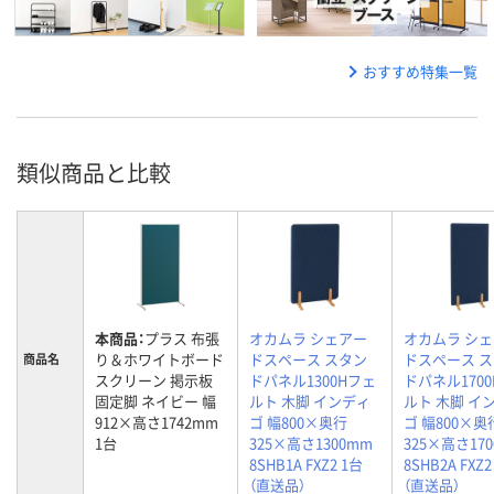
おすすめ特集一覧
類似商品と比較
本商品：
プラス 布張
オカムラ シェアー
オカムラ シ
り＆ホワイトボード
ドスペース スタン
ドスペース 
商品名
スクリーン 掲示板
ドパネル1300Hフェ
ドパネル170
固定脚 ネイビー 幅
ルト 木脚 インディ
ルト 木脚 イ
912×高さ1742mm
ゴ 幅800×奥行
ゴ 幅800×奥
1台
325×高さ1300mm
325×高さ17
8SHB1A FXZ2 1台
8SHB2A FXZ2
（直送品）
（直送品）