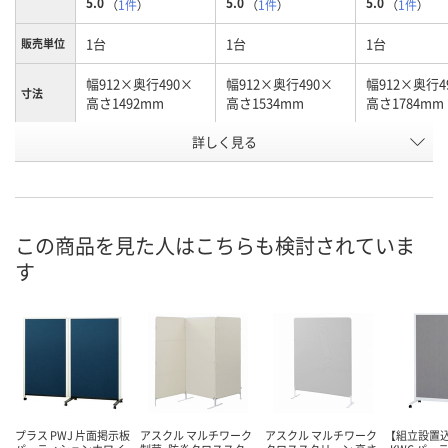
5.0
5.0
5.0
（
1件
）
（
1件
）
（
1件
）
1台
1台
1台
販売単位
幅912×奥行490×
幅912×奥行490×
幅912×奥行4
寸法
高さ1492mm
高さ1534mm
高さ1784mm
お申込番
詳しく見る
J309961
J309964
J486427
号
3点
3点
2点
在庫
8月9日（日）
8月9日（日）
8月9日（日）
お届け日
この商品を見た人はこちらも検討されていま
す
数量
数量
数量
カゴへ
カゴへ
カ
プラス PWJ 片面掲示板
アスクル マルチワーク
アスクル マルチワーク
【組立設置