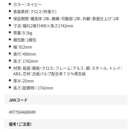
カラー：ネイビー
表面素材：クロス（布張り）
保証期間：構造体：3年、機構・可動部：2年、外観・表面仕上げ：1年
寸法：幅912奥行490×高さ1742mm
質量：9.1kg
梱包数：1梱包
幅：912mm
奥行：490mm
高さ：1742mm
材質：板面：鋼板・クロス、フレーム：アルミ、脚：スチール、トレイ：
ABS、芯材：古紙パルプ配合率７０％再生紙
厚み：25mm
高さ（設置時）：1742mm
JANコード
4977564686949
備考（ご注意）