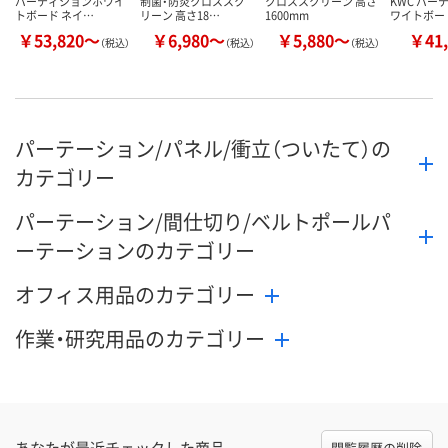
パーティションホワイ
制菌・防炎クロススク
クロススクリーン 高さ
KWC パー
トボード ネイ…
リーン 高さ18…
1600mm
ワイトボー
￥53,820～
￥6,980～
￥5,880～
￥41,
（税込）
（税込）
（税込）
パーテーション/パネル/衝立（ついたて）の
カテゴリー
パーテーション/間仕切り/ベルトポールパ
ーテーションのカテゴリー
オフィス用品のカテゴリー
作業・研究用品のカテゴリー
あなたが最近チェックした商品
閲覧履歴の削除