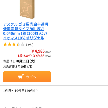
アスクル ゴミ袋 乳白半透明
低密度 箱タイプ 90L 厚さ
0.040mm 1箱（100枚入）バ
イオマス10% オリジナル
（
7件
）
￥4,985
（税込）
1枚あたり ￥49.85
（税込）
お届け日：
8月11日（火）
お急ぎ便：
8月10日（月）
カゴへ
1件目～19件目（19件中）