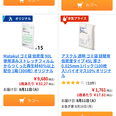
カゴへ
本気プライス
オリジナル
Matakul ゴミ袋 低密度 90L
アスクル 透明 ゴミ袋 詰替用
使用済みストレッチフィルム
低密度タイプ 45L 厚さ
からつくった再生材40％以上
0.025mm 1パック（100枚
配合 1箱（300枚） オリジナル
入）バイオマス10% オリジナ
ル
￥9,680
（税込）
（
53件
）
1枚あたり ￥32.27
（税込）
￥1,761
お届け日：
8月11日（火）
（税込）
1枚あたり ￥17.61
（税込）
お届け日：
8月11日（火）
カゴへ
お急ぎ便：
8月10日（月）