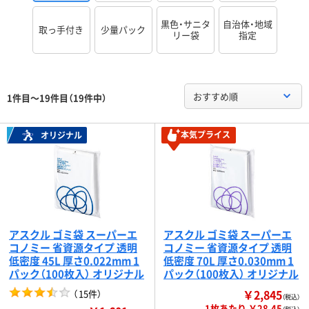
黒色・サニタ
自治体・地域
取っ手付き
少量パック
リー袋
指定
おすすめ順
1件目～19件目（19件中）
本気プライス
オリジナル
アスクル ゴミ袋 スーパーエ
アスクル ゴミ袋 スーパーエ
コノミー 省資源タイプ 透明
コノミー 省資源タイプ 透明
低密度 45L 厚さ0.022mm 1
低密度 70L 厚さ0.030mm 1
パック（100枚入） オリジナル
パック（100枚入） オリジナル
￥2,845
（
15件
）
（税込）
1枚あたり ￥28.45