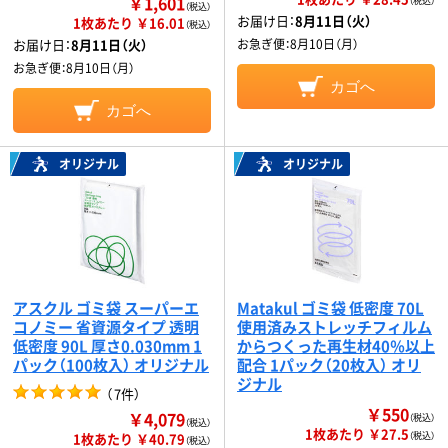
￥1,601
（税込）
（税込）
お届け日：
8月11日（火）
1枚あたり ￥16.01
（税込）
お届け日：
8月11日（火）
お急ぎ便：
8月10日（月）
お急ぎ便：
8月10日（月）
カゴへ
カゴへ
オリジナル
オリジナル
アスクル ゴミ袋 スーパーエ
Matakul ゴミ袋 低密度 70L
コノミー 省資源タイプ 透明
使用済みストレッチフィルム
低密度 90L 厚さ0.030mm 1
からつくった再生材40％以上
パック（100枚入） オリジナル
配合 1パック（20枚入） オリ
ジナル
（
7件
）
￥550
￥4,079
（税込）
（税込）
1枚あたり ￥27.5
1枚あたり ￥40.79
（税込）
（税込）