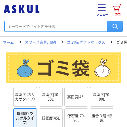
カゴ
メニュー
ホーム
オフィス家具/収納
ゴミ箱/ダストボックス
ゴミ
高密度（カサ
高密度|10-
高密度|70-
高密度|45L
カサタイプ）
30L
90L
低密度（ツ
低密度|70-
複合３層・特
ルツルタイ
低密度|45L
90L
厚
プ）