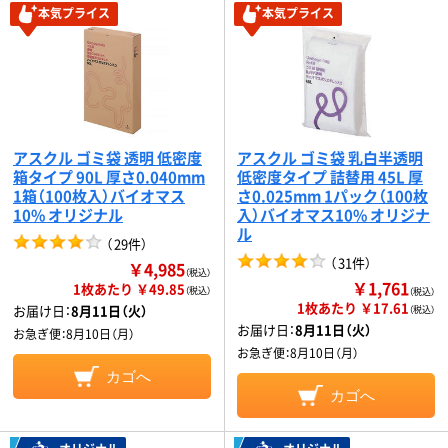
本気プライス
本気プライス
アスクル ゴミ袋 透明 低密度
アスクル ゴミ袋 乳白半透明
箱タイプ 90L 厚さ0.040mm
低密度タイプ 詰替用 45L 厚
1箱（100枚入）バイオマス
さ0.025mm 1パック（100枚
10% オリジナル
入）バイオマス10% オリジナ
ル
（
29件
）
（
31件
）
￥4,985
（税込）
￥1,761
1枚あたり ￥49.85
（税込）
（税込）
1枚あたり ￥17.61
お届け日：
8月11日（火）
（税込）
お届け日：
8月11日（火）
お急ぎ便：
8月10日（月）
お急ぎ便：
8月10日（月）
カゴへ
カゴへ