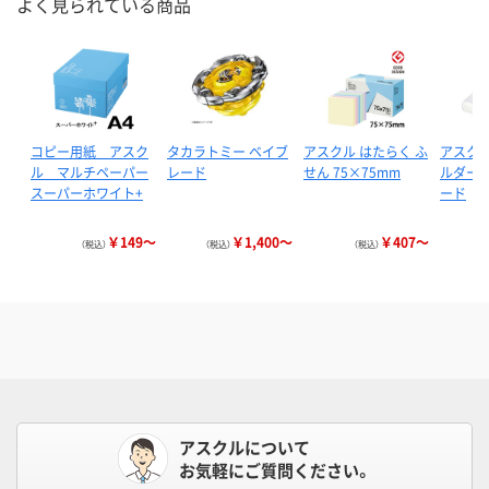
よく見られている商品
コピー用紙 アスク
タカラトミー ベイブ
アスクル はたらく ふ
アスクル
ル マルチペーパー
レード
せん 75×75mm
ルダー 
スーパーホワイト+
ード
￥149～
￥1,400～
￥407～
（税込）
（税込）
（税込）
アスクルについて
お気軽にご質問ください。