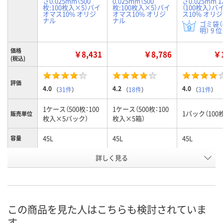
さ0.025mm（500
0.025mm（500
さ0.025mm 
枚:100枚入×5）バイ
枚:100枚入×5）バイ
（100枚入）バ
オマス10% オリジ
オマス10% オリジ
ス10% オリ
ナル
ナル
ゴミ袋
明） 9 位
価格
￥8,431
￥8,786
￥1
(税込)
評価
4.0
4.2
4.0
（
31件
）
（
18件
）
（
31件
）
1ケース（500枚：100
1ケース（500枚：100
1パック（100
販売単位
枚入×5パック）
枚入×5箱）
45L
45L
45L
容量
お申込番
詳しく見る
P233753
P233750
J979840
号
あり
あり
あり
在庫
8月10日（月）
8月10日（月）
8月10日（月）
お届け日
この商品を見た人はこちらも検討されていま
す