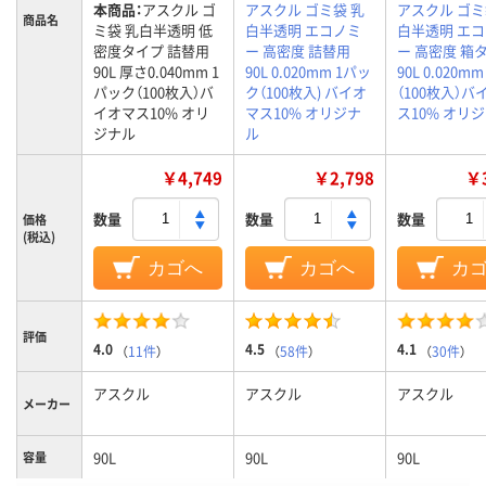
本商品：
アスクル ゴ
アスクル ゴミ袋 乳
アスクル ゴミ
商品名
ミ袋 乳白半透明 低
白半透明 エコノミ
白半透明 エ
密度タイプ 詰替用
ー 高密度 詰替用
ー 高密度 箱
90L 厚さ0.040mm 1
90L 0.020mm 1パッ
90L 0.020mm
パック（100枚入）バ
ク（100枚入) バイオ
（100枚入）バ
イオマス10% オリ
マス10% オリジナ
ス10% オリ
ジナル
ル
￥4,749
￥2,798
￥3
数量
数量
数量
価格
(税込)
カゴへ
カゴへ
カ
評価
4.0
4.5
4.1
（
11件
）
（
58件
）
（
30件
）
アスクル
アスクル
アスクル
メーカー
90L
90L
90L
容量