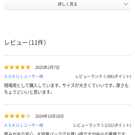
ゴミ袋カ
詳しく見る
半透明
白半透明
半透明
ラー
1パック
100
100
100
あたり枚
数
低密度ポリエチレン
高密度ポリエチレン
高密度ポリエ
レビュー（11件）
（バイオマスプラス
（バイオマスプラス
（バイオマス
チック10％）
チック10％）
チック10％）
LDPE（ツルツルタイ
HDPE（カサカサタイ
HDPE（カサ
材質
プ）
プ）
プ）
2025年2月7日
ＡＳＫＵＬユーザー様
レビューランク
S
(981ポイント)
現場用として購入しています。サイズが大きくていいです。厚さも
クリア(透明・半透明)
ホワイト系
ホワイト系
カラーグ
ループ
系
ちょうどいいと思います。
アスクル
商品環境
70
70
85
スコア
2024年10月18日
ＡＳＫＵＬユーザー様
レビューランク
S
(1311ポイント)
厚みがあり安心。大容量パックでお買い得ですが中々の重量です。