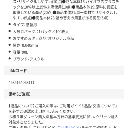
ス・リサイクルしやすい(10点)●商品本体16:バイオマスプラスチ
ックを10％以上25％未満使用(10点)●商品本体19:原料に認証を
取得している商品(20点)●商品本体21:単一素材でリサイクルし
やすい(5点)●商品本体23:詰め替えの用意がある商品(5点)
タイプ：詰替用
入数（1パック）：1パック／100枚入
おすすめ＆注目商品：オリジナル商品
厚さ：0.040mm
容量：90L
ブランド：アスクル
JANコード
4535164063111
備考（ご注意）
【返品について】ご購入の際は、ご利用ガイド「返品・交換について」
を必ずご確認の上、お申し込みください。
令和３年グリーン購入法基本方針の基準変更に伴い、グリーン購入
対象外となりました。
ご購入の際は、ご利用ガイド「
ご利用ガイド
」を必ずご確認の上、お