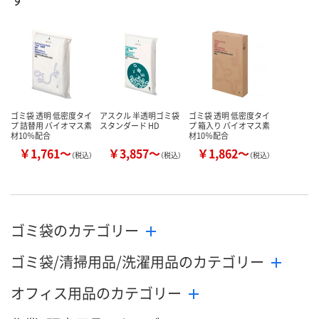
数量
数量
数量
カゴへ
カゴへ
カ
ゴミ袋 透明 低密度タイ
アスクル 半透明ゴミ袋
ゴミ袋 透明 低密度タイ
プ 詰替用 バイオマス素
スタンダード HD
プ 箱入り バイオマス素
材10％配合
材10％配合
￥1,761～
￥3,857～
￥1,862～
（税込）
（税込）
（税込）
ゴミ袋のカテゴリー
ゴミ袋/清掃用品/洗濯用品のカテゴリー
オフィス用品のカテゴリー