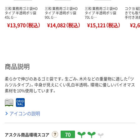
三和 業務用ゴミ袋HD
三和 業務用ゴミ袋HD
三和 業務用ゴミ袋HD
コクヨ 
タイプ 半透明ポリ袋
タイプ 半透明ポリ袋
タイプ 半透明ポリ袋
きでも取
45L G…
90L G…
70L G…
手付き消
¥13,970（税込）
¥14,082（税込）
¥15,121（税込）
¥2,
商品説明
柔らかで伸びのあるゴミ袋です。生ごみ、木片などの重量物に適した「ツ
ルツルタイプ」。中身が見えにくい乳白半透明。環境に優しいバイオマス
素材を10%使用しています。
アイコンの説明
70
アスクル商品環境スコア