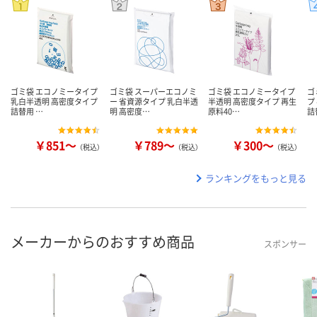
ゴミ袋 エコノミータイプ
ゴミ袋 スーパーエコノミ
ゴミ袋 エコノミータイプ
ゴ
乳白半透明 高密度タイプ
ー 省資源タイプ 乳白半透
半透明 高密度タイプ 再生
プ
詰替用 …
明 高密度…
原料40…
詰
￥851～
￥789～
￥300～
（税込）
（税込）
（税込）
ランキングをもっと見る
メーカーからのおすすめ商品
スポンサー