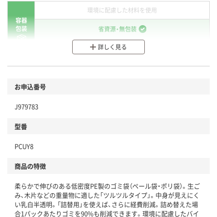
環境に配慮した材料を使用
容器
包装
省資源・無包装
詳しく見る
分別・リサイクルしやすい設計
環境に配慮した材料を使用
商品
お申込番号
本体
省資源・省エネ・節水
J979783
分別・リサイクルしやすい設計
型番
独自の回収スキームがある
PCUY8
仕組
アスクルで資源循環している
商品の特徴
温室効果ガスなどの削減
柔らかで伸びのある低密度PE製のゴミ袋（ペール袋・ポリ袋）。生ご
み、木片などの重量物に適した「ツルツルタイプ」。中身が見えにく
この商品の環境配慮ポイントです。下記商品詳細「
い乳白半透明。「詰替用」を使えば、さらに経費削減。詰め替えた場
アスクル商品環境スコア詳細／加点項目
」で確認できます。
合1パックあたりゴミを90%も削減できます。環境に配慮したバイ