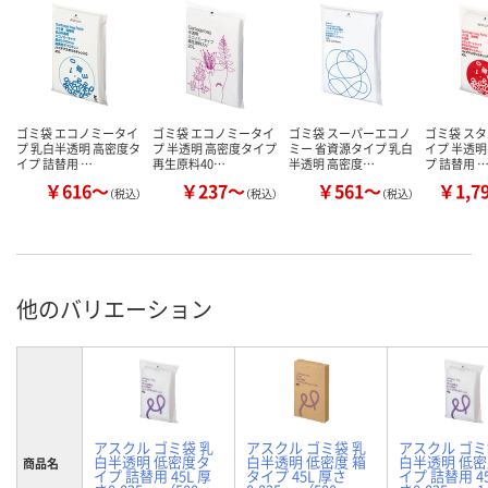
ゴミ袋 エコノミータイ
ゴミ袋 エコノミータイ
ゴミ袋 スーパーエコノ
ゴミ袋 ス
プ 乳白半透明 高密度タ
プ 半透明 高密度タイプ
ミー 省資源タイプ 乳白
イプ 半透明
イプ 詰替用 …
再生原料40…
半透明 高密度…
プ 詰替用 
￥616～
￥237～
￥561～
￥1,7
（税込）
（税込）
（税込）
他のバリエーション
アスクル ゴミ袋 乳
アスクル ゴミ袋 乳
アスクル ゴミ
白半透明 低密度タ
白半透明 低密度 箱
白半透明 低
商品名
イプ 詰替用 45L 厚
タイプ 45L 厚さ
イプ 詰替用 45