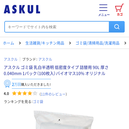
カゴ
メニュー
ホーム
生活雑貨/キッチン用品
ゴミ袋/清掃用品/洗濯用品
アスクル
ブランド：
アスクル
アスクル ゴミ袋 乳白半透明 低密度タイプ 詰替用 90L 厚さ
0.040mm 1パック（100枚入）バイオマス10% オリジナル
2
万回
購入いただきました！
4.0
（
11
件のレビュー
）
ランキングを見る：
ゴミ袋