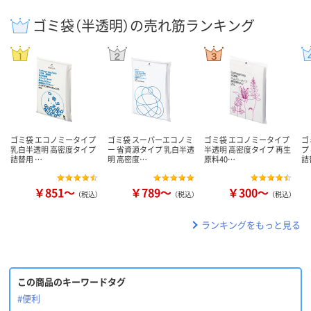
ゴミ袋（半透明）の売れ筋ランキング
ゴミ袋 エコノミータイプ
ゴミ袋 スーパーエコノミ
ゴミ袋 エコノミータイプ
ゴ
乳白半透明 高密度タイプ
ー 省資源タイプ 乳白半透
半透明 高密度タイプ 再生
プ
詰替用 …
明 高密度…
原料40…
詰
￥851～
￥789～
￥300～
（税込）
（税込）
（税込）
ランキングをもっと見る
この商品のキーワードタグ
#便利