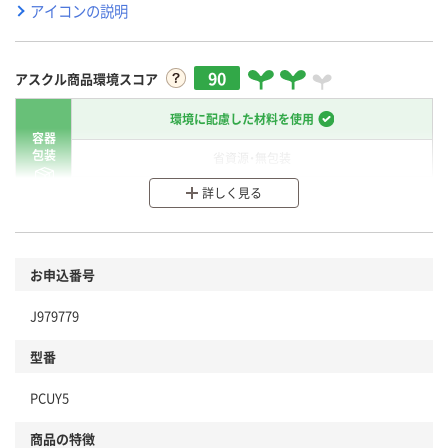
アイコンの説明
90
アスクル商品環境スコア
環境に配慮した材料を使用
容器
包装
省資源・無包装
詳しく見る
分別・リサイクルしやすい設計
環境に配慮した材料を使用
商品
お申込番号
本体
省資源・省エネ・節水
J979779
分別・リサイクルしやすい設計
型番
独自の回収スキームがある
PCUY5
仕組
アスクルで資源循環している
商品の特徴