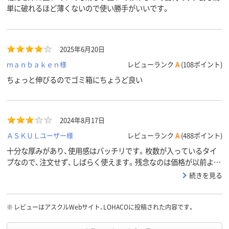
ループ
系
単に破れるほど薄くないので使い勝手がいいです。
アスクル
商品環境
90
70
85
スコア
2025年6月20日
ｍａｎｂａｋｅｎ様
レビューランク
A
(108ポイント)
ちょっと伸びるのでゴミ箱にちょうど良い
2024年8月17日
ＡＳＫＵＬユーザー様
レビューランク
A
(488ポイント)
十分な厚みがあり、使用感はバッチリです。枚数が入っているタイ
プなので、注文せず、しばらく使えます。残念なのは価格が以前より
だいぶ値上してしまったので、他の商品に誘惑されそうになってし
続きを見る
まいました。
※
レビューはアスクルWebサイト、LOHACOに投稿された内容です。