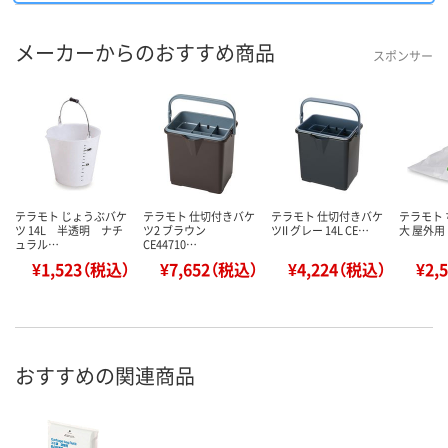
メーカーからのおすすめ商品
スポンサー
テラモト じょうぶバケ
テラモト 仕切付きバケ
テラモト 仕切付きバケ
テラモト
ツ 14L 半透明 ナチ
ツ2 ブラウン
ツII グレー 14L CE…
大 屋外用 
ュラル…
CE44710…
¥1,523（税込）
¥7,652（税込）
¥4,224（税込）
¥2,
おすすめの関連商品