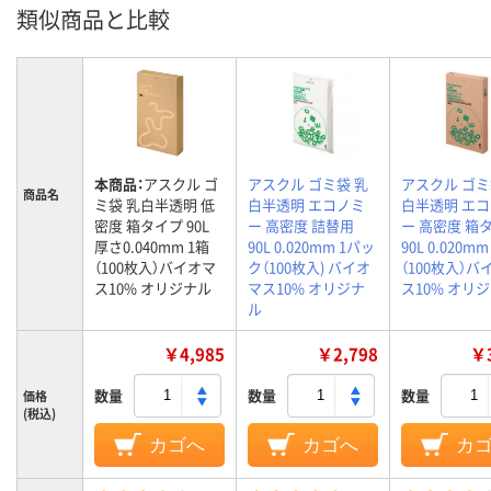
類似商品と比較
本商品：
アスクル ゴ
アスクル ゴミ袋 乳
アスクル ゴミ
商品名
ミ袋 乳白半透明 低
白半透明 エコノミ
白半透明 エ
密度 箱タイプ 90L
ー 高密度 詰替用
ー 高密度 箱
厚さ0.040mm 1箱
90L 0.020mm 1パッ
90L 0.020mm
（100枚入）バイオマ
ク（100枚入) バイオ
（100枚入）バ
ス10% オリジナル
マス10% オリジナ
ス10% オリ
ル
￥4,985
￥2,798
￥3
数量
数量
数量
価格
(税込)
カゴへ
カゴへ
カ