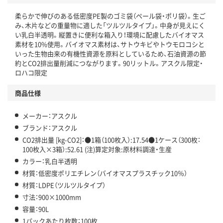
温室効果ガスなどの削減
柔らかで伸びのある低密度PE製のゴミ袋（ペール袋・ポリ袋）。生ご
み、木片などの重量物に適した「ツルツルタイプ」。中身が見えにく
この商品の環境配慮ポイントです。下記商品詳細「
い乳白半透明。縦置きに便利な箱入り！環境に配慮したバイオマス
アスクル商品環境スコア詳細／加点項目
」で確認できます。
素材を10%使用。バイオマス素材は、サトウキビやトウモロコシと
いった生物由来の有機性資源を原料としているため、石油資源の節
約とCO2排出量削減につながります。90リットル。アスクル限定・
ロハコ限定
商品仕様
メーカー：アスクル
ブランド：アスクル
CO2排出量 [kg-CO2]：●1箱（100枚入）:17.54●1ケース（300枚：
100枚入×3箱）:52.61 (注)算定対象:原材料調達・生産
カラー：乳白半透明
材質：低密度ポリエチレン（バイオマスプラスチック10％）
材質：LDPE（ツルツルタイプ）
寸法：900×1000mm
容量：90L
1パックあたり枚数：100枚