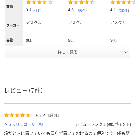
評価
3.8
4.5
4.1
（
7件
）
（
58件
）
（
30件
）
アスクル
アスクル
アスクル
メーカー
90L
90L
90L
容量
ゴミ袋カ
詳しく見る
半透明
白半透明
半透明
ラー
1パック
100
100
100
あたり枚
数
低密度ポリエチレン
高密度ポリエチレン
高密度ポリエ
レビュー（7件）
（バイオマスプラス
（バイオマスプラス
（バイオマス
チック10％）
チック10％）
チック10％）
LDPE（ツルツルタイ
HDPE（カサカサタイ
HDPE（カサ
材質
プ）
プ）
プ）
2025年8月5日
ＡＳＫＵＬユーザー様
レビューランク
S
(905ポイント)
箱だと床に置いていても滑らず置いておけるので便利です。袋も簡
クリア(透明・半透明)
ホワイト系
ホワイト系
カラーグ