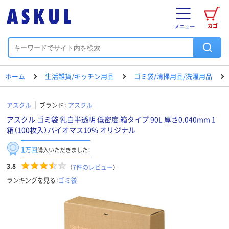
カゴ
メニュー
ホーム
生活雑貨/キッチン用品
ゴミ袋/清掃用品/洗濯用品
アスクル
ブランド：
アスクル
アスクル ゴミ袋 乳白半透明 低密度 箱タイプ 90L 厚さ0.040mm 1
箱（100枚入）バイオマス10% オリジナル
1
万回
購入いただきました！
3.8
（
7
件のレビュー
）
ランキングを見る：
ゴミ袋