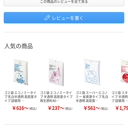
この商品のレビューを全て見る
レビューを書く
人気の商品
ゴミ袋 エコノミータイ
ゴミ袋 エコノミータイ
ゴミ袋 スーパーエコノ
ゴミ袋 ス
プ 乳白半透明 高密度タ
プ 半透明 高密度タイプ
ミー 省資源タイプ 乳白
イプ 半透明
イプ 詰替用 …
再生原料40…
半透明 高密度…
プ 詰替用 
￥616～
￥237～
￥561～
￥1,7
（税込）
（税込）
（税込）