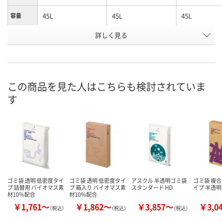
45L
45L
45L
容量
お申込番
詳しく見る
P233753
P233750
J979840
号
あり
あり
あり
在庫
8月9日（日）
8月9日（日）
8月9日（日）
お届け日
この商品を見た人はこちらも検討されていま
す
数量
数量
数量
カゴへ
カゴへ
カ
ゴミ袋 透明 低密度タイ
ゴミ袋 透明 低密度タイ
アスクル 半透明ゴミ袋
ゴミ袋 複合
プ 詰替用 バイオマス素
プ 箱入り バイオマス素
スタンダード HD
イプ 半透明
材10％配合
材10％配合
￥1,761～
￥1,862～
￥3,857～
￥3,0
（税込）
（税込）
（税込）