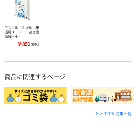
アスクル ゴミ袋 乳白半
透明 エコノミー 高密度
詰替用 4…
￥851
（税込）
商品に関連するページ
おすすめ特集一覧