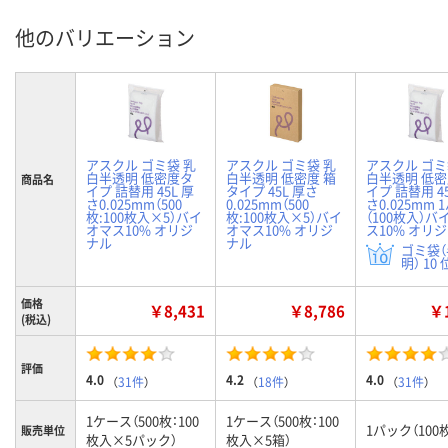
他のバリエーション
アスクル ゴミ袋 乳
アスクル ゴミ袋 乳
アスクル ゴミ
白半透明 低密度タ
白半透明 低密度 箱
白半透明 低
商品名
イプ 詰替用 45L 厚
タイプ 45L 厚さ
イプ 詰替用 45
さ0.025mm（500
0.025mm（500
さ0.025mm 
枚:100枚入×5）バイ
枚:100枚入×5）バイ
（100枚入）バ
オマス10% オリジ
オマス10% オリジ
ス10% オリ
ナル
ナル
ゴミ袋
明） 10 
価格
￥8,431
￥8,786
￥1
(税込)
評価
4.0
4.2
4.0
（
31件
）
（
18件
）
（
31件
）
1ケース（500枚：100
1ケース（500枚：100
1パック（100
販売単位
枚入×5パック）
枚入×5箱）