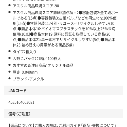
アスクル商品環境スコア：90
アスクル商品環境スコア詳細/加点項目：●容器包装2:全て段ボー
ルである(15点)●容器包装3:古紙パルプなどの再生材を100％使
用(25点)●容器包装11:分別・リユース・リサイクルしやすい(10
点)●商品本体16:バイオマスプラスチックを10％以上25％未満
使用(10点)●商品本体19:原料に認証を取得している商品(20
点)●商品本体21:単一素材でリサイクルしやすい(5点)●商品本
体23:詰め替えの用意がある商品(5点)
タイプ：箱入り
入数（1パック）：1箱／100枚入
おすすめ＆注目商品：オリジナル商品
厚さ：0.040mm
ブランド：アスクル
JANコード
4535164063081
備考（ご注意）
【返品について】ご購入の際は、ご利用ガイド「返品・交換について」