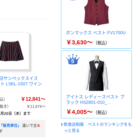
ボンマックス ベスト FV1700U
￥3,630～
（税込）
旧サンペックスイス
 LSKL-1507 ワイン
アイトス レディースベスト ブ
￥12,841～
込）
ラック HS2801-010_…
抜き）
￥11,674～
￥4,005～
（税込）
8月20日（木）まで
飲食店制服 ベストのランキングをも
「販売単位」
違いで全
6
っと見る
す