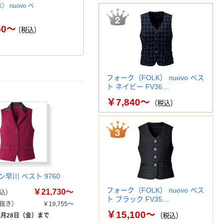
 nuovo ベ
フォーク（FOLK） nuovo ベ
ボンマックス 
スト ブラック FV35…
50～
￥15,100～
（税込）
（税込）
￥4
フォーク（FOLK） nuovo ベス
ト ネイビー FV36…
￥7,840～
（税込）
早川 ベスト 9760
フォーク（FOLK） nuovo ベス
￥21,730～
込）
ト ブラック FV35…
抜き）
￥19,755～
￥15,100～
8月28日（金）まで
（税込）