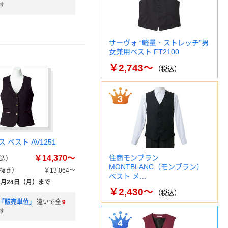
す
サーヴォ “軽量・ストレッチ”男
女兼用ベスト FT2100
￥2,743～
（税込）
 ベスト AV1251
￥14,370～
住商モンブラン
込）
MONTBLANC（モンブラン）
抜き）
￥13,064～
ベスト メ…
8月24日（月）まで
￥2,430～
（税込）
「販売単位」
違いで全
9
す