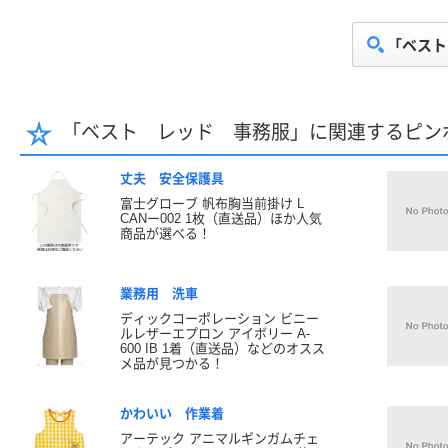
「ベスト
「ベスト レッド 事務服」に関連するピン
丈夫 安全保護具
富士グローブ 帆布胸当前掛け L
CANー002 1枚（直送品）ほか人気
商品が選べる！
業務用 洗車
ディックコーポレーション ビニー
ルレザーエプロン アイボリー A-
600 IB 1着（直送品）などのオスス
メ品が見つかる！
かわいい 作業着
アーテック アニマルギンガムチェ