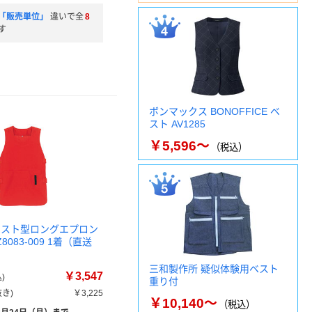
「販売単位」
違いで全
8
す
ボンマックス BONOFFICE ベ
スト AV1285
￥5,596～
（税込）
ベスト型ロングエプロン
Z8083-009 1着（直送
三和製作所 疑似体験用ベスト
￥3,547
)
重り付
き)
￥3,225
￥10,140～
（税込）