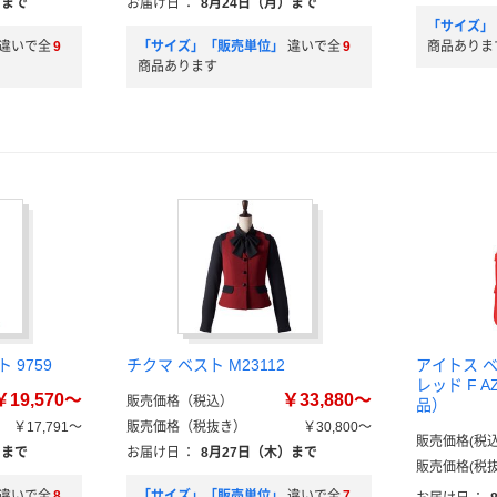
）まで
お届け日
：
8月24日（月）まで
「サイズ」
違いで全
9
「サイズ」「販売単位」
違いで全
9
商品ありま
商品あります
 9759
チクマ ベスト M23112
アイトス 
レッド F A
￥19,570～
￥33,880～
販売価格（税込）
品）
￥17,791～
販売価格（税抜き）
￥30,800～
販売価格(税込
）まで
お届け日
：
8月27日（木）まで
販売価格(税抜
違いで全
8
「サイズ」「販売単位」
違いで全
7