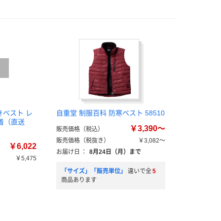
きベスト レ
自重堂 制服百科 防寒ベスト 58510
 1着（直送
￥3,390～
販売価格（税込）
販売価格（税抜き）
￥3,082～
￥6,022
お届け日
：
8月24日（月）まで
￥5,475
「サイズ」「販売単位」
違いで全
5
商品あります