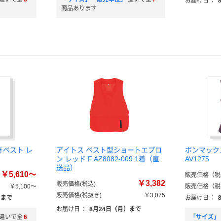
お届け日
：
商品あります
きベスト レ
アイトス ベスト型ショートエプロ
ボンマックス
ン レッド F AZ8082-009 1着（直
AV1275
送品）
￥5,610～
販売価格（税
￥3,382
販売価格(税込)
￥5,100～
販売価格（税
販売価格(税抜き)
￥3,075
）まで
お届け日
：
お届け日
：
8月24日（月）まで
違いで全
6
「サイズ」