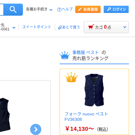
各種お手続き
ヘルプ
け先
0
スイートポイント
カゴ
点
あとで買う
-0061
の
事務服 ベスト
売れ筋ランキング
フォーク nuovo ベスト
FV36308
￥14,130～
（税込）