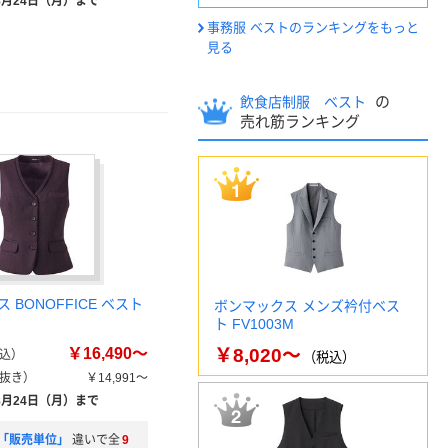
8月24日（月）まで
事務服 ベストのランキングをもっと
見る
の
飲食店制服 ベスト
売れ筋ランキング
 BONOFFICE ベスト
ボンマックス メンズ衿付ベス
ト FV1003M
￥16,490～
￥8,020～
込）
（税込）
抜き）
￥14,991～
8月24日（月）まで
「販売単位」
違いで全
9