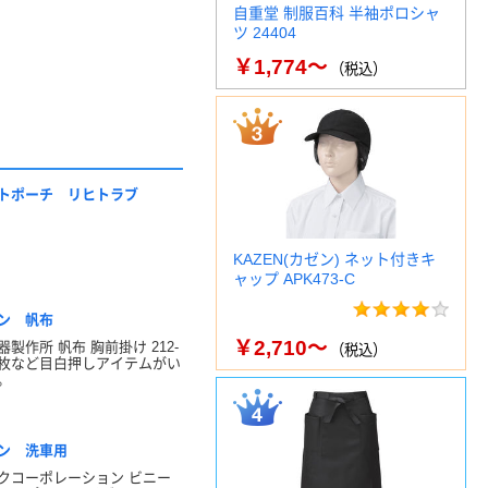
自重堂 制服百科 半袖ポロシャ
ツ 24404
￥1,774～
（税込）
トポーチ リヒトラブ
KAZEN(カゼン) ネット付きキ
ャップ APK473-C
ン 帆布
￥2,710～
製作所 帆布 胸前掛け 212-
（税込）
1 1枚など目白押しアイテムがい
。
ン 洗車用
クコーポレーション ビニー