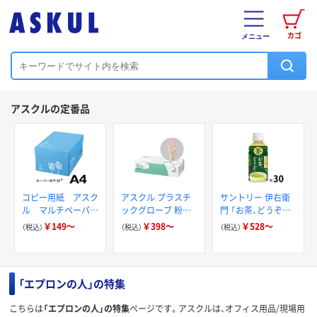
カゴ
メニュー
アスクルの定番品
コピー用紙 アスク
アスクル プラスチ
サントリー 伊右衛
ル マルチペーパー
ックグローブ 粉な
門 「お茶、どうぞ。」
スーパーホワイト+
し（パウダーフリー）
緑茶
￥149～
￥398～
￥528～
（税込）
（税込）
（税込）
「エプロンの人」の特集
こちらは
「エプロンの人」の特集
ページです。アスクルは、オフィス用品/現場用