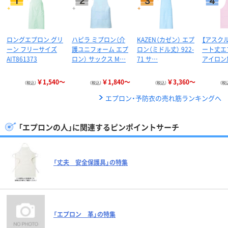
ロングエプロン グリ
ハピラ ミプロン（介
KAZEN（カゼン） エプ
【アスク
ーン フリーサイズ
護ユニフォーム エプ
ロン（ミドル丈） 922-
ート丈エ
AIT861373
ロン） サックス M…
71 サ…
アイロン加
￥1,540～
￥1,840～
￥3,360～
（税込）
（税込）
（税込）
（税
エプロン・予防衣の売れ筋ランキングへ
「エプロンの人」に関連するピンポイントサーチ
「丈夫 安全保護具」の特集
「エプロン 革」の特集