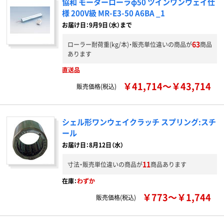
協和 モーターローラφ50 ツインワンウェイ仕
様 200V級 MR-E3-50 A6BA _1
お届け日：9月9日（水）まで
63
ローラー耐荷重(kg/本)・販売単位違いの商品が
商品
あります
直送品
￥41,714～￥43,714
販売価格(税込)
シェル形ワンウェイクラッチ スプリング:スチ
ール
お届け日：8月12日（水）
11
寸法・販売単位違いの商品が
商品あります
在庫：
わずか
￥773～￥1,744
販売価格(税込)