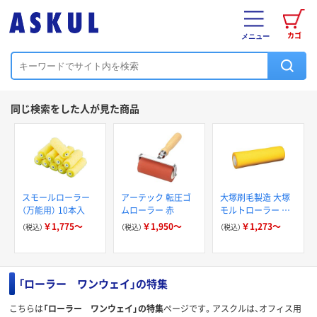
カゴ
メニュー
同じ検索をした人が見た商品
スモールローラー
アーテック 転圧ゴ
大塚刷毛製造 大塚
（万能用） 10本入
ムローラー 赤
モルトローラー 替
筒
￥1,775～
￥1,950～
￥1,273～
（税込）
（税込）
（税込）
「ローラー ワンウェイ」の特集
こちらは
「ローラー ワンウェイ」の特集
ページです。アスクルは、オフィス用