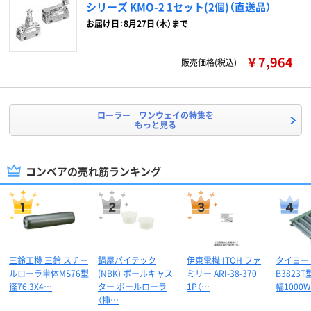
シリーズ KMO-2 1セット(2個)（直送品）
お届け日：8月27日（木）まで
￥7,964
販売価格(税込)
ローラー ワンウェイの特集を
もっと見る
コンベアの売れ筋ランキング
三鈴工機 三鈴 スチー
鍋屋バイテック
伊東電機 ITOH ファ
タイヨー 
ルローラ単体MS76型
(NBK) ボールキャス
ミリー ARI-38-370
B3823
径76.3X4…
ター ボールローラ
1P（…
幅1000
（挿…