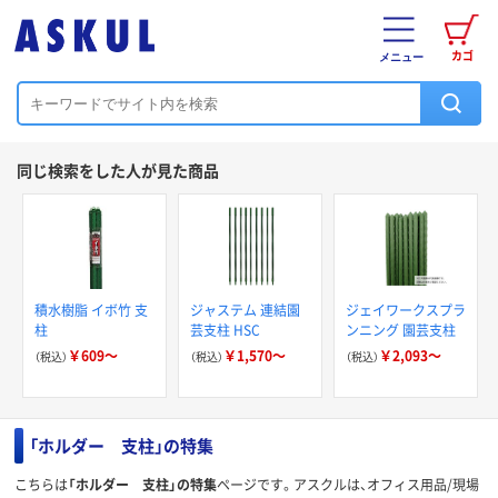
カゴ
メニュー
同じ検索をした人が見た商品
積水樹脂 イボ竹 支
ジャステム 連結園
ジェイワークスプラ
柱
芸支柱 HSC
ンニング 園芸支柱
￥609～
￥1,570～
￥2,093～
（税込）
（税込）
（税込）
「ホルダー 支柱」の特集
こちらは
「ホルダー 支柱」の特集
ページです。アスクルは、オフィス用品/現場