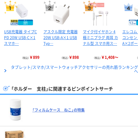
USB充電器 タイプC
アスクル限定 充電器
マイク付イヤホン 4
エレコム 
PD 20W USB-C×1
20W USB-A×1 USB
極ミニプラグ 両耳 カ
コンセント
スマホ…
Typ…
ナル型 スマホ用ス…
A×2ポー
￥899
￥898
￥1,408～
（税込）
（税込）
（税込）
タブレット/スマホ/スマートウォッチアクセサリーの売れ筋ランキング
へ
「ホルダー 支柱」に関連するピンポイントサーチ
「フィルムケース ねこ」の特集