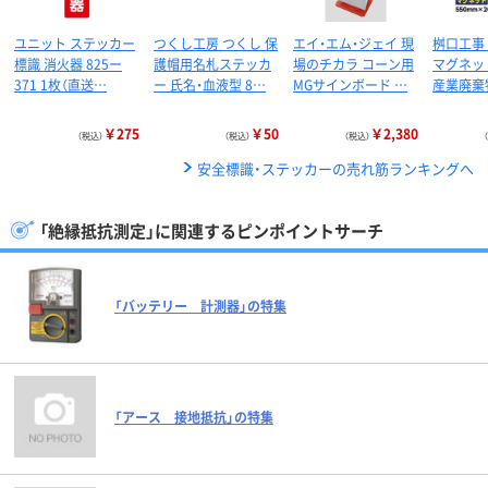
ユニット ステッカー
つくし工房 つくし 保
エイ・エム・ジェイ 現
桝口工事 
標識 消火器 825ー
護帽用名札ステッカ
場のチカラ コーン用
マグネッ
371 1枚（直送…
ー 氏名・血液型 8…
MGサインボード …
産業廃棄
￥275
￥50
￥2,380
（税込）
（税込）
（税込）
安全標識・ステッカーの売れ筋ランキングへ
「絶縁抵抗測定」に関連するピンポイントサーチ
「バッテリー 計測器」の特集
「アース 接地抵抗」の特集