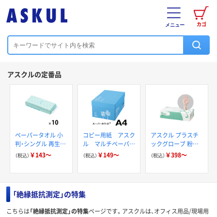
カゴ
メニュー
アスクルの定番品
ペーパータオル 小
コピー用紙 アスク
アスクル プラスチ
判・シングル 再生紙
ル マルチペーパー
ックグローブ 粉な
200枚 FSC認証紙
スーパーホワイト+
し（パウダーフリー）
￥143～
￥149～
￥398～
（税込）
（税込）
（税込）
アスクルオリジナル
「絶縁抵抗測定」の特集
こちらは
「絶縁抵抗測定」の特集
ページです。アスクルは、オフィス用品/現場用