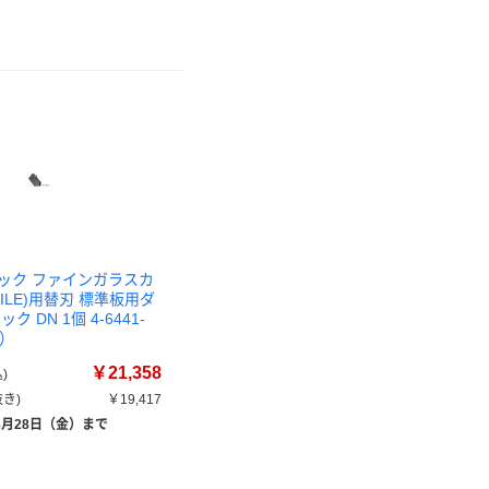
ック ファインガラスカ
TILE)用替刃 標準板用ダ
ク DN 1個 4-6441-
品）
￥21,358
)
き)
￥19,417
8月28日（金）まで