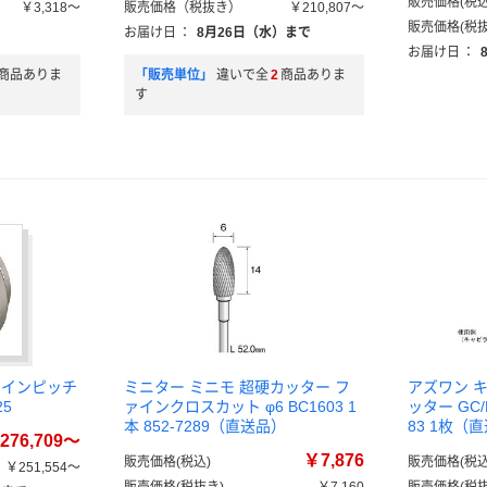
販売価格(税込
￥3,318～
販売価格（税抜き）
￥210,807～
販売価格(税抜
）
お届け日
：
8月26日（水）まで
お届け日
：
商品ありま
「販売単位」
違いで全
2
商品ありま
す
ファインピッチ
ミニター ミニモ 超硬カッター フ
アズワン 
25
ァインクロスカット φ6 BC1603 1
ッター GC/
本 852-7289（直送品）
83 1枚（
276,709～
￥7,876
販売価格(税込)
販売価格(税込
￥251,554～