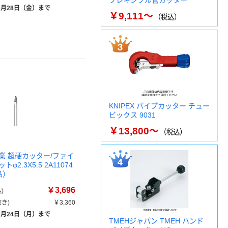
フレキシブル管カッター
8月28日（金）まで
￥9,111～
（税込）
KNIPEX パイプカッター チュー
ビックス 9031
￥13,800～
（税込）
業 超硬カッター/ファイ
φ2.3X5.5 2A11074
品）
￥3,696
)
き)
￥3,360
8月24日（月）まで
TMEHジャパン TMEH ハンド