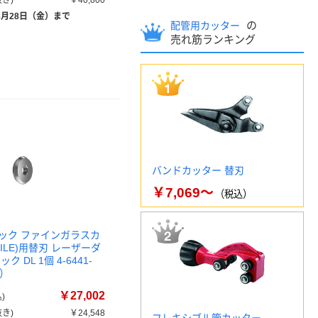
き)
￥40,800
8月28日（金）まで
の
配管用カッター
売れ筋ランキング
バンドカッター 替刃
￥7,069～
（税込）
ック ファインガラスカ
TILE)用替刃 レーザーダ
ク DL 1個 4-6441-
品）
￥27,002
)
き)
￥24,548