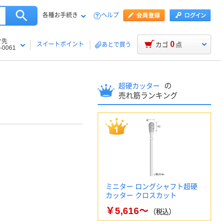
各種お手続き
ヘルプ
け先
0
スイートポイント
カゴ
点
あとで買う
-0061
の
超硬カッター
売れ筋ランキング
ミニター ロングシャフト超硬
カッター クロスカット
￥5,616～
（税込）