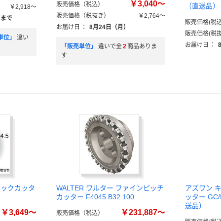
￥3,040～
販売価格（税込）
（直送品）
￥2,918～
販売価格（税抜き）
￥2,764～
）まで
販売価格(税込
お届け日
：
8月24日（月）
販売価格(税抜
単位」
違い
お届け日
：
「販売単位」
違いで全
2
商品ありま
す
ミックカッタ
WALTER ワルター ファインピッチ
アズワン 
カッター F4045.B32.100
ッター GC/L
送品）
￥3,649～
￥231,887～
販売価格（税込）