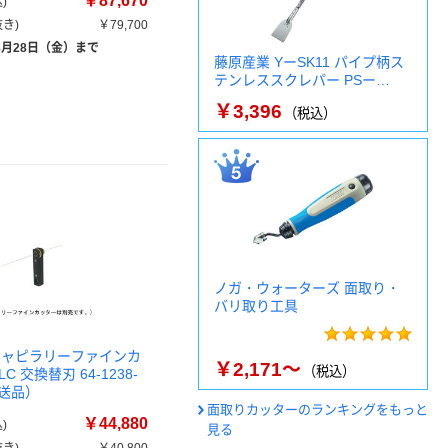
￥87,670
)
き)
￥79,700
8月28日（金）まで
藤原産業 YーSK11 パイプ柄ス
テンレススクレパー PSー…
￥3,396
（税込）
ノガ・ウォーターズ 面取り・
バリ取り工具
キャピラリーファインカ
￥2,171～
（税込）
LC 交換替刃 64-1238-
直送品）
面取りカッターのランキングをもっと
￥44,880
)
見る