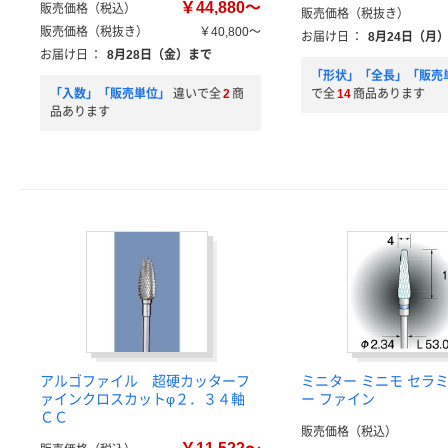
￥44,880～
販売価格（税込）
販売価格（税抜き）
販売価格（税抜き）
￥40,800～
お届け日
：
8月24日（月
お届け日
：
8月28日（金）まで
「形状」「全長」「販売
「入数」「販売単位」
違いで全
2
商
で全
14
商品あります
品あります
アルゴファイル 超硬カッターフ
ミニター ミニモ セラ
ァインクロスカットφ２．３４軸
ー ファイン
ＣＣ
販売価格（税込）