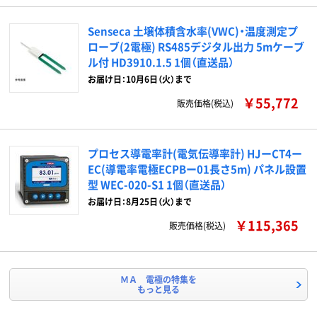
Senseca 土壌体積含水率(VWC)・温度測定プ
ローブ(2電極) RS485デジタル出力 5mケーブ
ル付 HD3910.1.5 1個（直送品）
お届け日：10月6日（火）まで
￥55,772
販売価格(税込)
プロセス導電率計(電気伝導率計) HJーCT4ー
EC(導電率電極ECPBー01長さ5m) パネル設置
型 WEC-020-S1 1個（直送品）
お届け日：8月25日（火）まで
￥115,365
販売価格(税込)
ＭＡ 電極の特集を
もっと見る