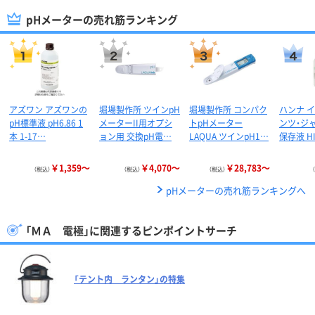
pHメーターの売れ筋ランキング
アズワン アズワンの
堀場製作所 ツインpH
堀場製作所 コンパク
ハンナ 
pH標準液 pH6.86 1
メーターII用オプシ
トpHメーター
ンツ・ジ
本 1-17…
ョン用 交換pH電…
LAQUA ツインpH1…
保存液 HI
￥1,359～
￥4,070～
￥28,783～
（税込）
（税込）
（税込）
pHメーターの売れ筋ランキングへ
「ＭＡ 電極」に関連するピンポイントサーチ
「テント内 ランタン」の特集