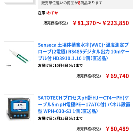
8
販売単位違いの商品が
商品あります
在庫：
わずか
￥81,370～￥223,850
販売価格(税込)
Senseca 土壌体積含水率(VWC)・温度測定プ
ローブ(2電極) RS485デジタル出力 10mケー
ブル付 HD3910.1.10 1個（直送品）
お届け日：10月6日（火）まで
￥69,740
販売価格(税込)
SATOTECH プロセスpH計HJーCT4ーPH(ケ
ーブル5m pH電極PEー17ATC付) パネル設置
型 WPH-030-S1 1個（直送品）
お届け日：8月25日（火）まで
￥80,489
販売価格(税込)