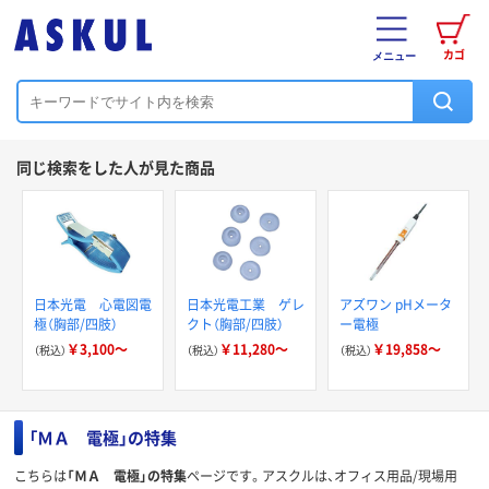
カゴ
メニュー
同じ検索をした人が見た商品
日本光電 心電図電
日本光電工業 ゲレ
アズワン pHメータ
極（胸部/四肢）
クト（胸部/四肢）
ー電極
￥3,100～
￥11,280～
￥19,858～
（税込）
（税込）
（税込）
「ＭＡ 電極」の特集
こちらは
「ＭＡ 電極」の特集
ページです。アスクルは、オフィス用品/現場用