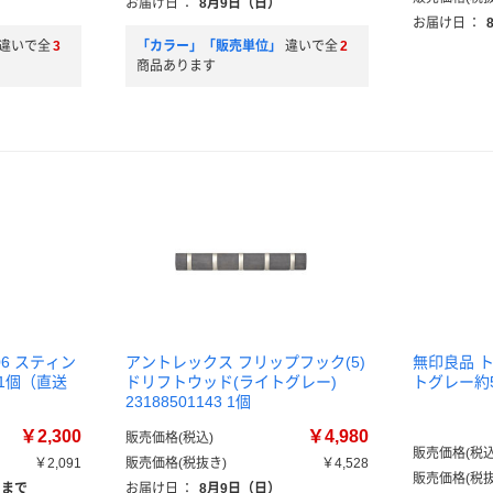
お届け日
：
8月9日（日）
お届け日
：
違いで全
3
「カラー」「販売単位」
違いで全
2
商品あります
06 スティン
アントレックス フリップフック(5)
無印良品 
1個（直送
ドリフトウッド(ライトグレー)
トグレー約5
23188501143 1個
￥2,300
￥4,980
販売価格(税込)
販売価格(税込
￥2,091
販売価格(税抜き)
￥4,528
販売価格(税抜
）まで
お届け日
：
8月9日（日）