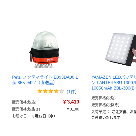
Petzl ノクティライト E093DA00 1
YAMAZEN LEDバッ
個 855-9427（直送品）
ン LANTERASU 130
10050mAh BBL-300(B
（
1件
）
販売価格(税込)
￥3,410
販売価格(税込)
販売価格(税抜き)
販売価格(税抜き)
￥3,100
入荷予定
：
ご注文後、お
お届け日
：
8月12日（水）
ご連絡いたします