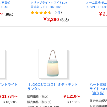
 充電式
クリップライトホワイトE26
オーム電機 モニ
XL-MC
電球なし 白 CLX60X02 …
ト SML01 01-3
（
4件
）
0～
￥2,
（税込）
￥2,380
（税込）
ンダントライト
【LOGOS/ロゴス】 ミディテント
ハート電機
ランタン
ライトPRO 2
（直送品）
￥11,734～
￥1,210～
販売価格（税込）
販売価格(税込
￥10,668～
販売価格（税抜き）
￥1,100～
販売価格(税抜