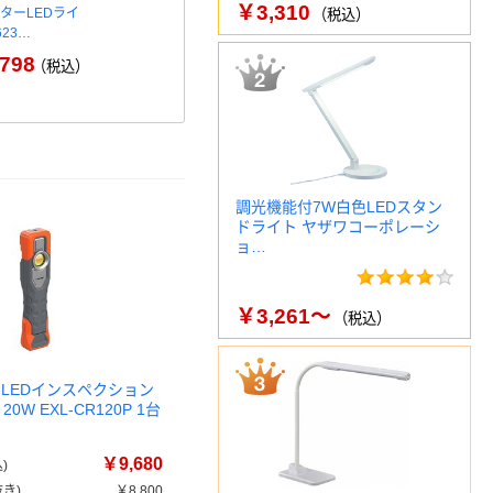
￥3,310
ターLEDライ
ジェントス REXEED 充電式ハ
Philips 
（税込）
623…
ンディライト
￥3
798
￥4,378～
（税込）
（税込）
調光機能付7W白色LEDスタン
ドライト ヤザワコーポレーシ
ョ…
￥3,261～
（税込）
 LEDインスペクション
0W EXL-CR120P 1台
￥9,680
)
き)
￥8,800