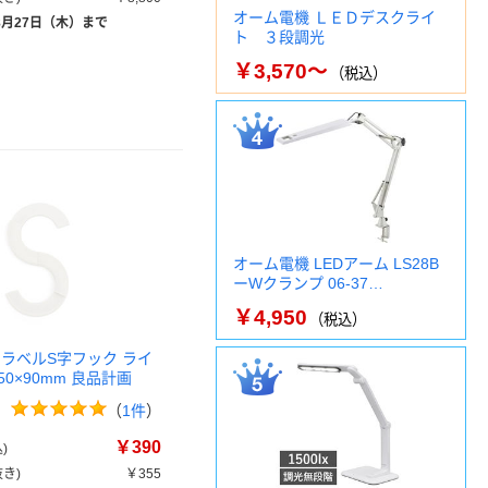
オーム電機 ＬＥＤデスクライ
8月27日（木）まで
ト ３段調光
￥3,570～
（税込）
オーム電機 LEDアーム LS28B
ーWクランプ 06-37…
￥4,950
（税込）
トラベルS字フック ライ
0×90mm 良品計画
（
1件
）
￥390
)
き)
￥355