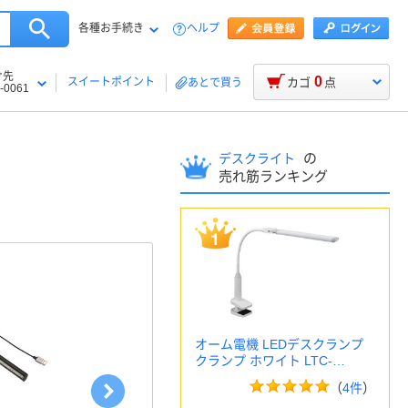
各種お手続き
ヘルプ
け先
0
スイートポイント
カゴ
点
あとで買う
-0061
の
デスクライト
売れ筋ランキング
オーム電機 LEDデスクランプ
クランプ ホワイト LTC-…
（
4件
）