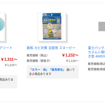
アソート
創和 カビ対策 浴室用 スヌーピー
富士パック
カメムシ御免
￥1,232～
販売価格（税込）
き型 4689
￥1,331～
販売価格（税抜き）
￥1,120～
販売価格(税込
￥1,210～
販売価格(税抜
「カラー・他」「販売単位」
違いで
全
2
商品あります
商品ありま