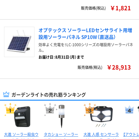
￥1,821
販売価格(税込)
オプテックス ソーラーLEDセンサライト用増
設用ソーラーパネル SP10W（直送品）
効率よく充電を！LC-1000シリーズの増設用ソーラーパネ
ル。
お届け日：8月31日（月）まで
￥28,913
販売価格(税込)
ガーデンライトの売れ筋ランキング
大進 ソーラー殺虫ウ
タカショー ソーラー
大進 人感 センサーラ
【アウト