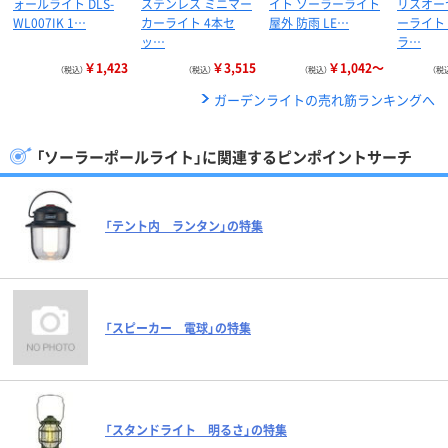
ォールライト DLS-
ステンレス ミニマー
イト ソーラーライト
リスオー
WL007IK 1…
カーライト 4本セ
屋外 防雨 LE…
ーライト
ッ…
ラ…
￥1,423
￥3,515
￥1,042～
（税込）
（税込）
（税込）
（税
ガーデンライトの売れ筋ランキングへ
「ソーラーポールライト」に関連するピンポイントサーチ
「テント内 ランタン」の特集
「スピーカー 電球」の特集
「スタンドライト 明るさ」の特集