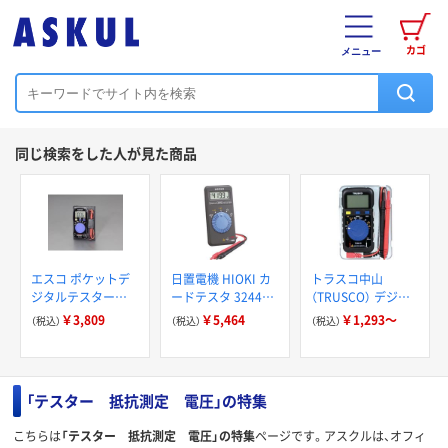
カゴ
メニュー
同じ検索をした人が見た商品
エスコ ポケットデ
日置電機 HIOKI カ
トラスコ中山
ジタルテスター
ードテスタ 3244ー
（TRUSCO） デジタ
EA707BB-3D 1個
60 1台(1個) 392-
ルカードテスター
￥3,809
￥5,464
￥1,293～
（税込）
（税込）
（税込）
（直送品）
5129（直送品）
TDM-50/専用テスト
リード TDM-50TL
「テスター 抵抗測定 電圧」の特集
こちらは
「テスター 抵抗測定 電圧」の特集
ページです。アスクルは、オフィ