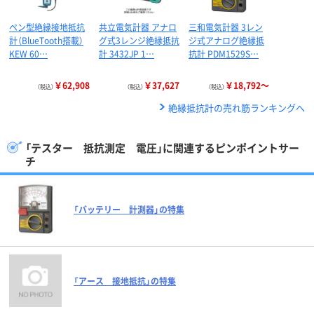
ペン型絶縁接地抵抗
共立電気計器 アナロ
三和電気計器 3レン
計（BlueTooth搭載）
グ式3レンジ絶縁抵抗
ジ式アナログ絶縁抵
KEW 60…
計 3432JP 1…
抗計 PDM1529S…
￥62,908
￥37,627
￥18,792～
（税込）
（税込）
（税込）
絶縁抵抗計の売れ筋ランキングへ
「テスター 抵抗測定 電圧」に関連するピンポイントサー
チ
「バッテリー 計測器」の特集
「アース 接地抵抗」の特集