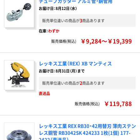
チューブカッター アルミ管・銅管用
お届け日：8月12日（水）
3
販売単位違いの商品が
商品あります
在庫：
わずか
￥9,284～￥19,399
販売価格(税込)
レッキス工業（REX） XB マンティス
お届け日：8月31日（月）まで
2
販売単位違いの商品が
商品あります
直送品
￥119,788
販売価格(税込)
レッキス工業 REX RB30・42用替刃 薄肉ステン
レス鋼管 RB3042SK 424233 1枚(1個) 177-
2422（直送品）