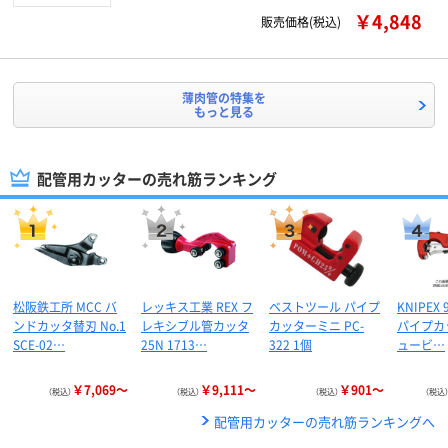
￥4,848
販売価格(税込)
薄肉管の特集を
もっと見る
配管用カッターの売れ筋ランキング
松阪鉄工所 MCC バ
レッキス工業 REX フ
ベストツール パイプ
KNIPEX 
ンドカッタ替刃 No.1
レキシブル管カッタ
カッターミニ PC-
パイプカ
SCE-02…
25N 1713…
322 1個
ュービ…
￥7,069～
￥9,111～
￥901～
（税込）
（税込）
（税込）
（税込
配管用カッターの売れ筋ランキングへ