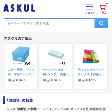
カゴ
メニュー
アスクルの定番品
コピー用紙 アスク
ペーパータオル 小
ティッシュペーパー
ル マルチペーパー
判・シングル 再生紙
ボックス 150組 5箱
スーパーホワイト+
200枚 FSC認証紙
入 アスクル スマー
￥149～
￥143～
￥328～
（税込）
（税込）
（税込）
アスクルオリジナル
トコンパクト ビビ
ッド PEFC認証
「薄肉管」の特集
こちらは
「薄肉管」の特集
ページです。アスクルは、オフィス用品/現場用品/医