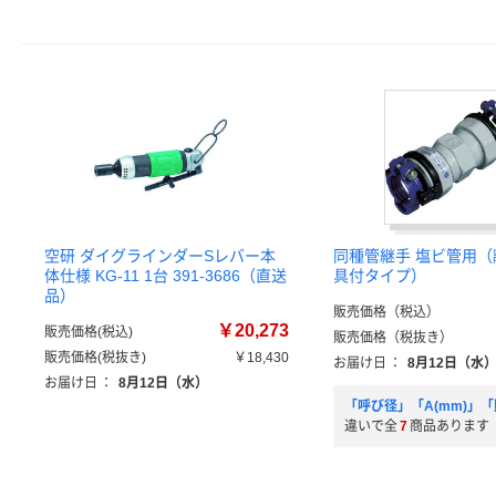
空研 ダイグラインダーSレバー本
同種管継手 塩ビ管用
体仕様 KG-11 1台 391-3686（直送
具付タイプ）
品）
販売価格（税込）
￥20,273
販売価格(税込)
販売価格（税抜き）
販売価格(税抜き)
￥18,430
お届け日
：
8月12日（水
お届け日
：
8月12日（水）
「呼び径」「A(mm)」
違いで全
7
商品あります