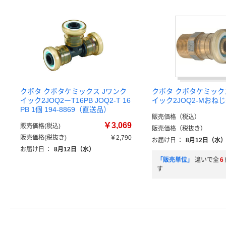
クボタ クボタケミックス Jワンク
クボタ クボタケミック
イック2JOQ2ーT16PB JOQ2-T 16
イック2JOQ2-Mおね
PB 1個 194-8869（直送品）
販売価格（税込）
￥3,069
販売価格(税込)
販売価格（税抜き）
販売価格(税抜き)
￥2,790
お届け日
：
8月12日（水
お届け日
：
8月12日（水）
「販売単位」
違いで全
6
す