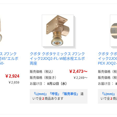
ス Jワンク
クボタ クボタケミックス Jワンク
クボタ ク
付45°エルボ
イック2JOQ2-FL-W給水栓エルボ
イック2JO
50-
両座
PEX JOQ2
￥2,473～
販売価格（税込）
販売価格（税
￥2,924
販売価格（税抜き）
￥2,249～
販売価格（税
￥2,659
お届け日
：
8月12日（水）
お届け日
：
）
「L(mm)」「呼径」「販売単位」
違
「L(mm
いで全
2
商品あります
いで全
2
商