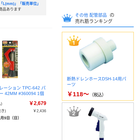
「L(mm)」「販売単位」
商品あります
の
その他 配管部品
売れ筋ランキング
断熱ドレンホースDSH-14用パ
ーツ
ーション TPC-642 パ
42MM #360094 1個
￥118～
（税込）
￥2,679
)
き)
￥2,436
8月9日（日）