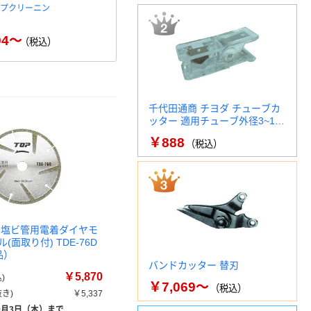
イプクリーニン
エスコ 6.5mmx7.6m ドレンク
SANEI 
リーナー(兼用式) E…
￥3
94～
￥8,440
（税込）
（税込）
千代田通商 チヨダ チューブカ
ッター 適用チューブ外径3~1…
￥888
（税込）
 塩ビ管用電着ダイヤモ
(面取り付) TDE-76D
品）
バンドカッター 替刃
￥5,870
)
￥7,069～
（税込）
き)
￥5,337
9月3日（木）まで