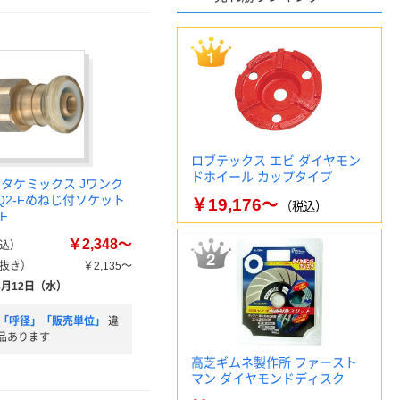
ロブテックス エビ ダイヤモン
ドホイール カップタイプ
ボタケミックス Jワンク
Q2-Fめねじ付ソケット
￥19,176～
（税込）
-F
￥2,348～
込）
抜き）
￥2,135～
8月12日（水）
)」「呼径」「販売単位」
違
品あります
高芝ギムネ製作所 ファースト
マン ダイヤモンドディスク