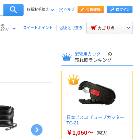
各種お手続き
ヘルプ
け先
0
スイートポイント
カゴ
点
あとで買う
-0061
の
配管用カッター
売れ筋ランキング
日本ピスコ チューブカッター
TC-21
￥1,050～
（税込）