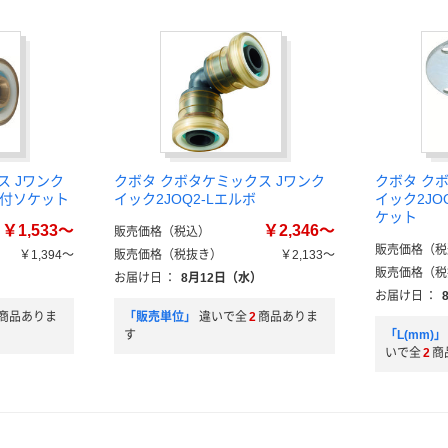
ス Jワンク
クボタ クボタケミックス Jワンク
クボタ ク
じ付ソケット
イック2JOQ2-Lエルボ
イック2JO
ケット
￥1,533～
￥2,346～
販売価格（税込）
販売価格（税
￥1,394～
販売価格（税抜き）
￥2,133～
販売価格（税
）
お届け日
：
8月12日（水）
お届け日
：
商品ありま
「販売単位」
違いで全
2
商品ありま
す
「L(mm
いで全
2
商