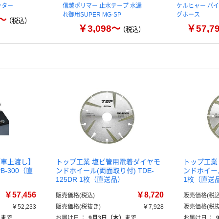
ッター
信越ポリマー 止水テープ 水漏
ケルヒャー パ
れ御用SUPER MG-SP
グホース
～
（税込）
￥3,098～
￥57,7
（税込）
【車上渡し】
トップ工業 塩ビ管用電着ダイヤモ
トップ工業
-300（直
ンドホイール(両面取り付) TDE-
ンドホイール
125DR 1枚（直送品）
1枚（直送
￥57,456
￥8,720
販売価格(税込)
販売価格(税込
￥52,233
販売価格(税抜き)
￥7,928
販売価格(税抜
）まで
お届け日
：
9月3日（木）まで
お届け日
：