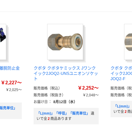
（離脱防止金
クボタ クボタケミックス Jワンク
クボタ ク
イック2JOQ2-UNSユニオンソケッ
イック2JO
ト
JOQ2-F
￥2,227～
￥2,252～
販売価格（税込）
販売価格（税
￥2,025～
販売価格（税抜き）
￥2,048～
販売価格（税
）
お届け日
：
8月12日（水）
「L(mm
「販売単位」
いで全
2
商
「L(mm)」「呼径」「販売単位」
違
いで全
2
商品あります