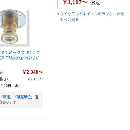
￥1,187～
（税込）
ダイヤモンドホイールのランキングを
もっと見る
ボタケミックス Jワンク
Q2-FS給水栓つば付ソ
￥2,348～
込）
抜き）
￥2,135～
8月12日（水）
)」「呼径」「販売単位」
違
品あります