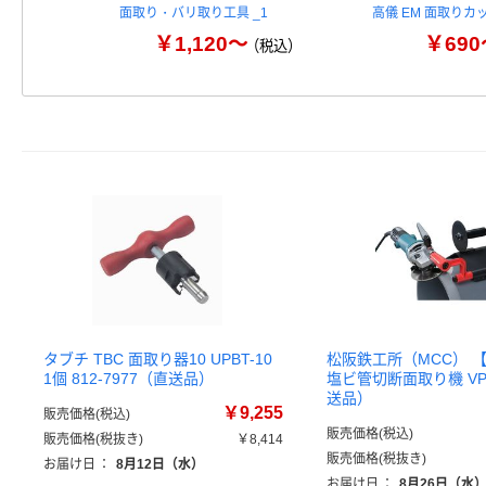
面取り・バリ取り工具 _1
高儀 EM 面取りカ
￥1,120～
￥690
（税込）
タブチ TBC 面取り器10 UPBT-10
松阪鉄工所（MCC） 
1個 812-7977（直送品）
塩ビ管切断面取り機 VPB
送品）
￥9,255
販売価格(税込)
販売価格(税込)
販売価格(税抜き)
￥8,414
販売価格(税抜き)
お届け日
：
8月12日（水）
お届け日
：
8月26日（水