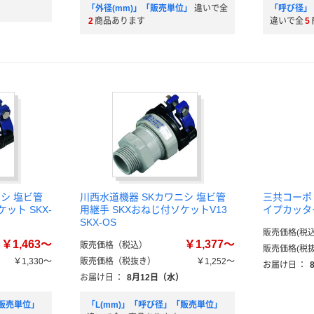
「外径(mm)」「販売単位」
違いで全
「呼び径」
2
商品あります
違いで全
5
シ 塩ビ管
川西水道機器 SKカワニシ 塩ビ管
三共コーポレ
ット SKX-
用継手 SKXおねじ付ソケットV13
イプカッター 
SKX-OS
販売価格(税込
￥1,463～
￥1,377～
販売価格（税込）
販売価格(税抜
￥1,330～
販売価格（税抜き）
￥1,252～
お届け日
：
）
お届け日
：
8月12日（水）
「販売単位」
「L(mm)」「呼び径」「販売単位」