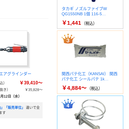
タカギ ノズルファイブW
QG1550NB 1個 116-5…
￥1,441
（税込）
エアグラインダー
関西パテ化工（KANSAI） 関西
パテ化工 シールパテ 1k…
￥39,410～
込）
￥4,884～
（税込）
抜き）
￥35,828～
8月12日（水）
m)」「販売単位」
違いで全
ます