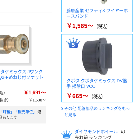
藤原産業 セフティ3 ワイヤーホ
ースバンド
￥1,585～
（税込）
ボタケミックス Jワンク
Q2-Fめねじ付ソケット
クボタ クボタケミックス DV継
手 掃除口 VCO
￥1,691～
込）
￥665～
（税込）
抜き）
￥1,538～
その他 配管部品のランキングをもっ
)」「呼径」「販売単位」
違
と見る
品あります
の
ダイヤモンドホイール
売れ筋ランキング