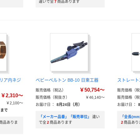
違いで全
7
商品あります
クリア内ネジ
ベビーベルトン BB-10 日東工器
ストレート
￥50,754～
販売価格（税込）
販売価格（税
￥2,310～
販売価格（税抜き）
￥46,140～
販売価格（税
￥2,100～
お届け日
：
8月24日（月）
お届け日
：
）まで
「メーカー品番」「販売単位」
違い
「全長(m
商品ありま
で全
2
商品あります
2
商品あり