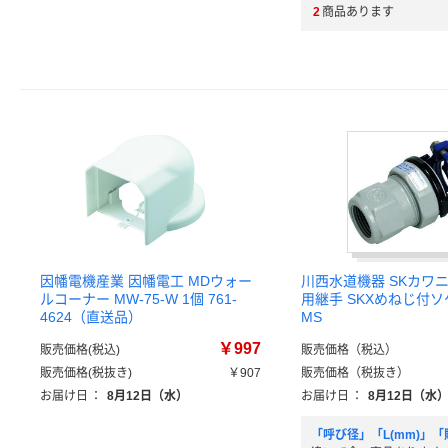
2
商品あります
因幡電機産業 因幡電工 MDウォー
川西水道機器 SKカワニ
ルコーナー MW-75-W 1個 761-
用継手 SKXめねじ付ソケ
4624（直送品）
MS
￥997
販売価格(税込)
販売価格（税込）
販売価格(税抜き)
￥907
販売価格（税抜き）
お届け日
：
8月12日（水）
お届け日
：
8月12日（水
「呼び径」「L(mm)」