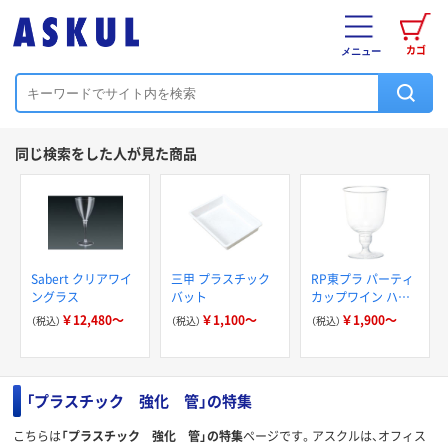
カゴ
メニュー
同じ検索をした人が見た商品
Sabert クリアワイ
三甲 プラスチック
RP東プラ パーティ
ングラス
バット
カップワイン ハー
ドタイプ
￥12,480～
￥1,100～
￥1,900～
（税込）
（税込）
（税込）
「プラスチック 強化 管」の特集
こちらは
「プラスチック 強化 管」の特集
ページです。アスクルは、オフィス