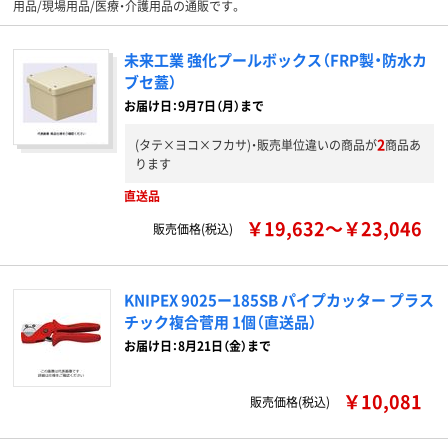
用品/現場用品/医療・介護用品の通販です。
未来工業 強化プールボックス（FRP製・防水カ
ブセ蓋）
お届け日：9月7日（月）まで
2
(タテ×ヨコ×フカサ)・販売単位違いの商品が
商品あ
ります
直送品
￥19,632～￥23,046
販売価格(税込)
KNIPEX 9025ー185SB パイプカッター プラス
チック複合菅用 1個（直送品）
お届け日：8月21日（金）まで
￥10,081
販売価格(税込)