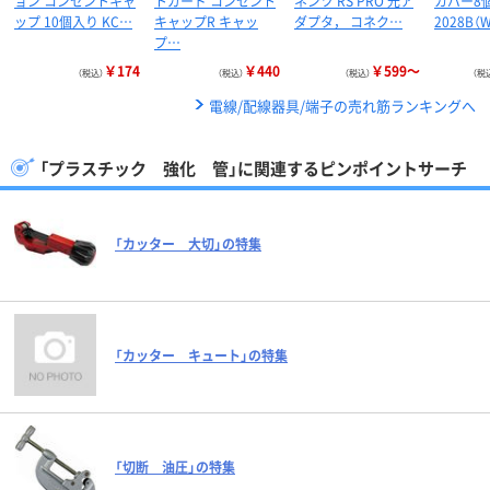
ョン コンセントキャ
トガード コンセント
ネンツ RS PRO 光ア
カバー8個
ップ 10個入り KC…
キャップR キャッ
ダプタ， コネク…
2028B（
プ…
￥174
￥440
￥599～
（税込）
（税込）
（税込）
（税
電線/配線器具/端子の売れ筋ランキングへ
「プラスチック 強化 管」に関連するピンポイントサーチ
「カッター 大切」の特集
「カッター キュート」の特集
「切断 油圧」の特集