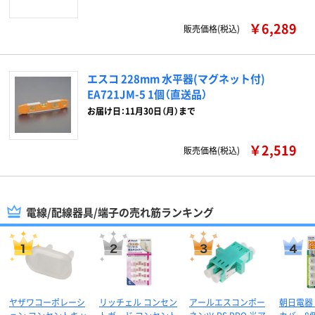
￥6,289
販売価格(税込)
エスコ 228mm 水平器(マグネット付)
EA721JM-5 1個（直送品）
お届け日：11月30日（月）まで
￥2,519
販売価格(税込)
電線/配線器具/端子の売れ筋ランキング
ヤザワコーポレーシ
リッチェル コンセン
アールエスコンポー
朝日電器