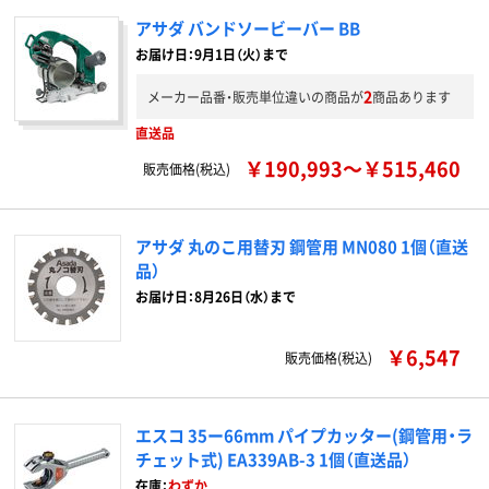
アサダ バンドソービーバー BB
お届け日：9月1日（火）まで
2
メーカー品番・販売単位違いの商品が
商品あります
直送品
￥190,993～￥515,460
販売価格(税込)
アサダ 丸のこ用替刃 鋼管用 MN080 1個（直送
品）
お届け日：8月26日（水）まで
￥6,547
販売価格(税込)
エスコ 35ー66mm パイプカッター(鋼管用・ラ
チェット式) EA339AB-3 1個（直送品）
在庫：
わずか