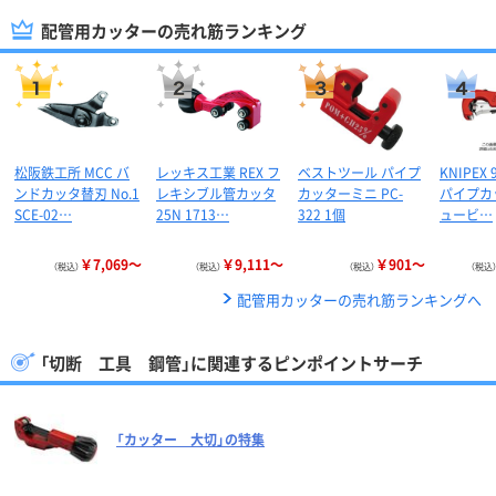
配管用カッターの売れ筋ランキング
松阪鉄工所 MCC バ
レッキス工業 REX フ
ベストツール パイプ
KNIPEX 
ンドカッタ替刃 No.1
レキシブル管カッタ
カッターミニ PC-
パイプカ
SCE-02…
25N 1713…
322 1個
ュービ…
￥7,069～
￥9,111～
￥901～
（税込）
（税込）
（税込）
（税込
配管用カッターの売れ筋ランキングへ
「切断 工具 鋼管」に関連するピンポイントサーチ
「カッター 大切」の特集