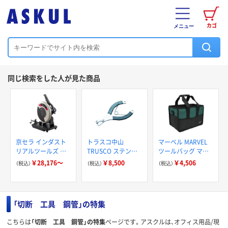
カゴ
メニュー
同じ検索をした人が見た商品
京セラ インダスト
トラスコ中山
マーベル MARVEL
リアルツールズ 切
TRUSCO ステンレ
ツールバッグ マル
断機
スバンド取り外し可
チバッグ
￥28,176～
￥8,500
￥4,506
（税込）
（税込）
（税込）
能タイプ用切断工具
MTB352BG 1個
STBCT 1個 116-
675-9257（直送品）
4818（直送品）
「切断 工具 鋼管」の特集
こちらは
「切断 工具 鋼管」の特集
ページです。アスクルは、オフィス用品/現