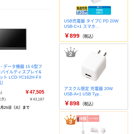
USB充電器 タイプC PD 20W
USB-C×1 スマホ…
￥899
（税込）
データ機器 15.6型フ
モバイルディスプレイ&
 LCD-YC162H-FX
品）
アスクル限定 充電器 20W
￥47,505
)
USB-A×1 USB Typ…
き)
￥43,187
￥898
（税込）
8月25日（火）まで