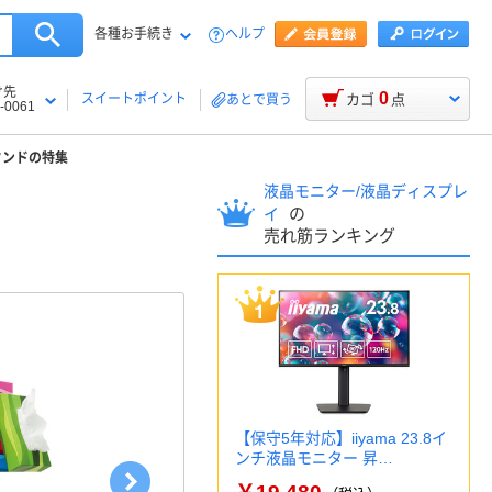
各種お手続き
ヘルプ
け先
0
スイートポイント
カゴ
点
あとで買う
-0061
タンドの特集
液晶モニター/液晶ディスプレ
の
イ
売れ筋ランキング
【保守5年対応】iiyama 23.8イ
ンチ液晶モニター 昇…