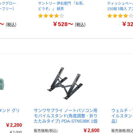
ックグロー
サントリー 伊右衛門 「お茶、
ティッシュペー
ーフリー）
どうぞ。」 緑茶
150組 5箱入 
～
￥528～
￥3
（税込）
（税込）
タンド グリ
サンワサプライ ノートパソコン用
ウェルチ・
モバイルスタンド(角度調整・折り
イルスタンド 
たたみタイプ) PDA-STN53BK 1個
品）
￥2,200
￥2,600
販売価格(税込)
販売価格(税込
￥2,000