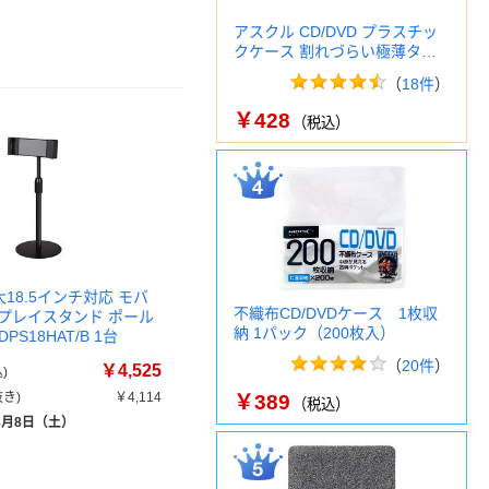
アスクル CD/DVD プラスチッ
クケース 割れづらい極薄タ…
（
18件
）
￥428
（税込）
最大18.5インチ対応 モバ
不織布CD/DVDケース 1枚収
プレイスタンド ポール
納 1パック（200枚入）
PS18HAT/B 1台
（
20件
）
￥4,525
)
き)
￥4,114
￥389
（税込）
8月8日（土）