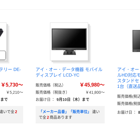
リー DE-
アイ・オー・データ機器 モバイル
アイ・オー・
ディスプレイ LCD-YC
ルHD対応
スタンドセット
￥5,730～
￥45,980～
販売価格（税込）
1台（直送
￥5,210～
販売価格（税抜き）
￥41,800～
販売価格(税込
）まで
お届け日
：
9月10日（木）まで
販売価格(税抜
違いで全
2
「メーカー品番」「販売単位」
違い
お届け日
：
で全
2
商品あります