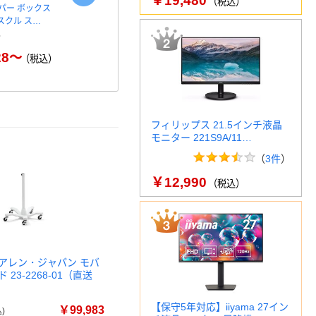
￥19,480
（税込）
パー ボックス
コピー用紙 マルチペーパ
ペーパータオ
アスクル ス…
ー スーパーエコノミー+
100％ 200
28～
￥149～
￥
（税込）
（税込）
フィリップス 21.5インチ液晶
モニター 221S9A/11…
（
3件
）
￥12,990
（税込）
アレン・ジャパン モバ
23-2268-01（直送
【保守5年対応】iiyama 27イン
￥99,983
)