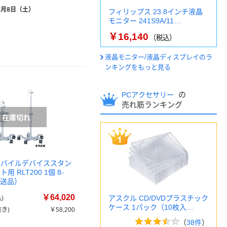
8月8日（土）
フィリップス 23.8インチ液晶
モニター 241S9A/11…
￥16,140
（税込）
液晶モニター/液晶ディスプレイのラ
ンキングをもっと見る
の
PCアクセサリー
売れ筋ランキング
モバイルデバイススタン
用 RLT200 1個 8-
（直送品）
￥64,020
アスクル CD/DVDプラスチック
)
ケース 1パック（10枚入…
き)
￥58,200
（
38件
）