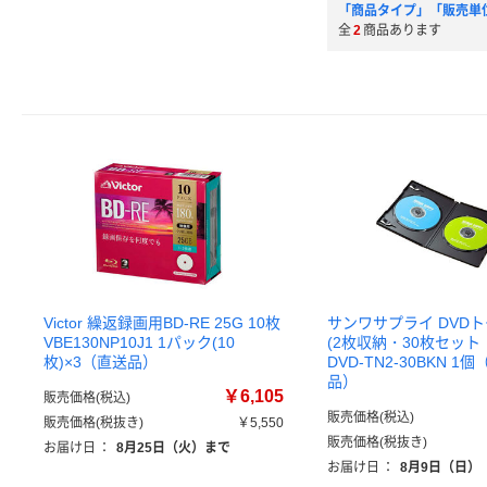
「商品タイプ」「販売単
全
2
商品あります
Victor 繰返録画用BD-RE 25G 10枚
サンワサプライ DVD
VBE130NP10J1 1パック(10
(2枚収納・30枚セット
枚)×3（直送品）
DVD-TN2-30BKN 
品）
￥6,105
販売価格(税込)
販売価格(税込)
販売価格(税抜き)
￥5,550
販売価格(税抜き)
お届け日
：
8月25日（火）まで
お届け日
：
8月9日（日）