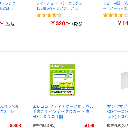
判・シング
ティッシュペーパー ボックス
コピー用紙 マ
FSC認証…
150組 5箱入 アスクル ス…
ー スーパーエ
～
￥328～
￥1
（税込）
（税込）
ース用ラベル
エレコム メディアケース用ラベル
サンワサプライ
ス EDT-
手書き用インデックスカード 青
CDケース
EDT-JKIND2 1個
ット) FCD-
￥803
￥580
販売価格(税込)
販売価格(税込