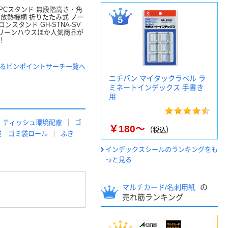
PCスタンド 無段階高さ・角
 放熱機構 折りたたみ式 ノー
ンスタンド GH-STNA-SV
グリーンハウスほか人気商品が
！
するピンポイントサーチ一覧へ
ニチバン マイタックラベル ラ
ミネートインデックス 手書き
用
ティッシュ環境配慮
ゴ
￥180～
（税込）
袋 ゴミ袋ロール
ふき
インデックスシールのランキングをも
っと見る
の
マルチカード/名刺用紙
売れ筋ランキング