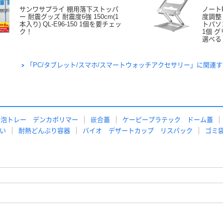
サンワサプライ 棚用落下ストッパ
ノート
ー 耐震グッズ 耐震度6強 150cm(1
度調整
本入り) QL-E96-150 1個を要チェッ
トパソコ
ク！
1個 
選べる
「PC/タブレット/スマホ/スマートウォッチアクセサリー」に関連
発泡トレー デンカポリマー
嵌合蓋
ケーピープラテック ドーム蓋
い
耐熱どんぶり容器
バイオ デザートカップ リスパック
ゴミ