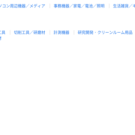
ソコン周辺機器／メディア
事務機器／家電／電池／照明
生活雑貨／
工具
切削工具／研磨材
計測機器
研究開発・クリーンルーム用品
材