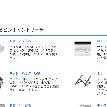
るピンポイントサーチ
ＣＤ アスクル
ＮＥＣ
アスクル CD/DVDプラスチックケー
サンワ
ス 1パック（10枚入） ポリスチレ
ドカバー
ン製（PS素材） オリジナルを要チ
用） F
ェック！
か人気
ネット バッグ 収納
１７．
エレコム キャリングバッグ/ボック
ノート
ストートバッグ/13.3inch/グレー
ンド 
BM-OBBT01GY 1個などの売れ筋商
対応 
品をご用意してます。
ク オ
が見つ
ＰＣ 型 落ち
ディス