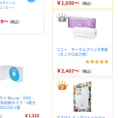
￥1,030～
ルチペーパ
アスクル プラスチックグロー
ペーパータオ
（税込）
コノミー+
ブ 粉なし（パウダーフリー）
100％ 200
49～
￥398～
￥
（税込）
（税込）
ソニー サーマルプリンタ用紙
（モノクロ出力用）
￥2,407～
（税込）
 Blu-ray・DVD・
(2枚収納タイプ・5枚セ
22CLN2 1個
￥1,310
)
アスクル インクジェットペー