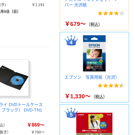
パー 光沢紙
き)
￥1,191
8月9日（日）
￥679～
（税込）
エプソン 写真用紙（光沢）
￥1,330～
（税込）
ライ DVDトールケース
ブラック） DVD-TN1
￥869～
込）
抜き）
￥790～