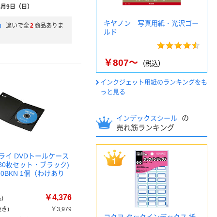
8月9日（日）
キヤノン 写真用紙・光沢ゴー
」
違いで全
2
商品ありま
ルド
￥807～
（税込）
インクジェット用紙のランキングをも
っと見る
の
インデックスシール
売れ筋ランキング
ライ DVDトールケース
30枚セット・ブラック)
-30BKN 1個（わけあり
￥4,376
)
き)
￥3,979