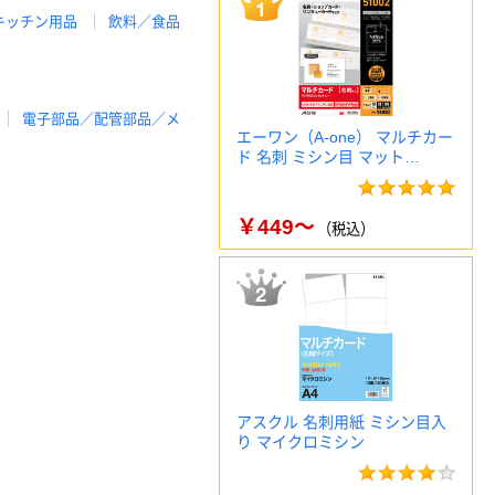
キッチン用品
飲料／食品
電子部品／配管部品／メ
エーワン（A-one） マルチカー
ド 名刺 ミシン目 マット…
￥449～
（税込）
アスクル 名刺用紙 ミシン目入
り マイクロミシン