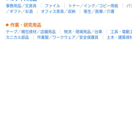
事務用品／文房具
ファイル
トナー／インク／コピー用紙
パ
／ギフト／お酒
オフィス家具／収納
衛生／医療／介護
作業・研究用品
テープ／梱包資材／店舗用品
物流・現場用品／台車
工具・電動
カニカル部品
作業服／ワークウェア／安全保護具
土木・建築資