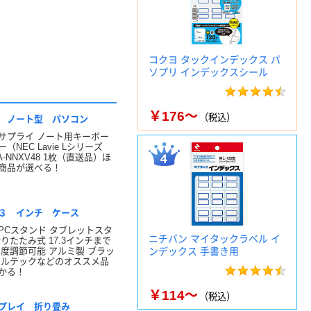
コクヨ タックインデックス パ
ソプリ インデックスシール
￥176～
（税込）
 ノート型 パソコン
サプライ ノート用キーボー
（NEC Lavie Lシリーズ
A-NNXV48 1枚（直送品）ほ
商品が選べる！
３ インチ ケース
PCスタンド タブレットスタ
ニチバン マイタックラベル イ
折りたたみ式 17.3インチまで
角度調節可能 アルミ製 ブラッ
ンデックス 手書き用
ウルテックなどのオススメ品
かる！
￥114～
（税込）
プレイ 折り畳み