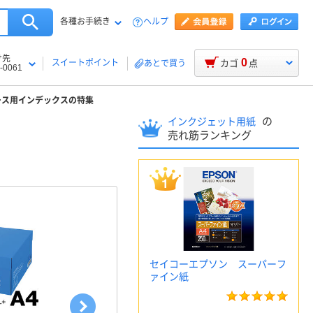
各種お手続き
ヘルプ
け先
0
スイートポイント
カゴ
点
あとで買う
-0061
ース用インデックスの特集
の
インクジェット用紙
売れ筋ランキング
セイコーエプソン スーパーフ
ァイン紙