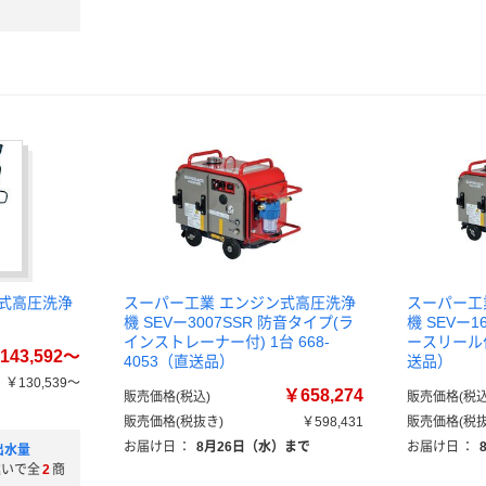
ン式高圧洗浄
スーパー工業 エンジン式高圧洗浄
スーパー工
機 SEVー3007SSR 防音タイプ(ラ
機 SEVー1
インストレーナー付) 1台 668-
ースリール付)
143,592～
4053（直送品）
送品）
￥130,539～
￥658,274
販売価格(税込)
販売価格(税込
）
販売価格(税抜き)
￥598,431
販売価格(税抜
お届け日
：
8月26日（水）まで
お届け日
：
出水量
違いで全
2
商