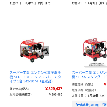
お届け日
：
8月26日（水）まで
お届け日
：
9月9日（水）
スーパー工業 エンジン式高圧洗浄
スーパー工業 エンジン
機 SERー1315ー5 フルフレームタ
機 SER-5 スタンダード
イプ 1台 342-9074（直送品）
￥
販売価格（税込）
￥329,437
販売価格(税込)
販売価格（税抜き）
販売価格(税抜き)
￥299,489
お届け日
：
8月19日（水
「吐出水量(L/min)」「