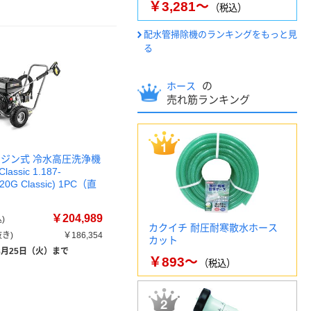
￥3,281～
（税込）
配水管掃除機のランキングをもっと見
る
の
ホース
売れ筋ランキング
ンジン式 冷水高圧洗浄機
Classic 1.187-
/20G Classic) 1PC（直
￥204,989
)
カクイチ 耐圧耐寒散水ホース
き)
￥186,354
カット
8月25日（火）まで
￥893～
（税込）