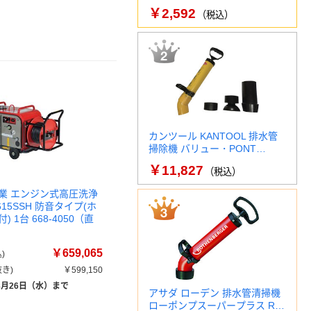
￥2,592
（税込）
カンツール KANTOOL 排水管
掃除機 バリュー・PONT…
￥11,827
（税込）
業 エンジン式高圧洗浄
615SSH 防音タイプ(ホ
 1台 668-4050（直
￥659,065
)
き)
￥599,150
8月26日（水）まで
アサダ ローデン 排水管清掃機
ローポンプスーパープラス R…