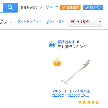
各種お手続き
ヘルプ
け先
0
スイートポイント
カゴ
点
あとで買う
-0061
の
掃除機本体
売れ筋ランキング
マキタ コードレス掃除機
CL102D／CL100D 10.…