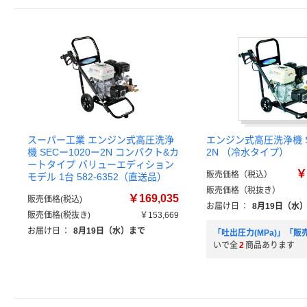
スーパー工業 エンジン式高圧洗浄
エンジン式高圧洗浄機 SE
機 SECー1020ー2N コンパクト&カ
2N （冷水タイプ）
ートタイプ バリューエディション
￥
販売価格（税込）
モデル 1台 582-6352（直送品）
販売価格（税抜き）
￥169,035
販売価格(税込)
お届け日
：
8月19日（水
販売価格(税抜き)
￥153,669
お届け日
：
8月19日（水）まで
「吐出圧力(MPa)」「販
いで全
2
商品あります