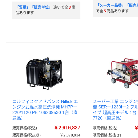
「メーカー品番」「販売
「質量」「販売単位」
違いで全
3
商
で全
5
商品あります
品あります
ニルフィスクアドバンス Nilfisk エ
スーパー工業 エンジ
ンジン式温水高圧洗浄機 MH7Pー
機 SERー1230iー2 
220/1120 PE 106239530 1台（直
イプ 超高圧モデル 1台 4
送品）
7726（直送品）
￥2,616,827
￥
販売価格(税込)
販売価格(税込)
販売価格(税抜き)
￥2,378,934
販売価格(税抜き)