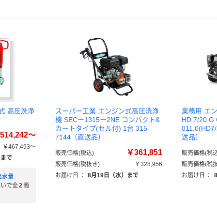
式 高圧洗浄
スーパー工業 エンジン式高圧洗浄
業務用 エ
機 SECー1315ー2NE コンパクト&
HD 7/20 G 
カートタイプ(セル付) 1台 315-
011.0(HD7
514,242～
7144（直送品）
送品）
￥467,493～
￥361,851
販売価格(税込)
販売価格(税込
）まで
販売価格(税抜き)
￥328,956
販売価格(税抜
お届け日
：
8月19日（水）まで
お届け日
：
出水量
違いで全
2
商