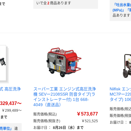
いで全
2
商品あります
まで
「吐出水量(
(MPa)」
品あります
式 高圧洗浄
スーパー工業 エンジン式高圧洗浄
Nilfis
機 SEVー2108SSR 防音タイプ(ラ
MC7Pー220
インストレーナー付) 1台 668-
タイプ) 10
329,437～
4049（直送品）
販売価格(税込
￥299,489～
￥573,677
販売価格(税込)
販売価格(税抜
）まで
販売価格(税抜き)
￥521,525
お届け日
：
お届け日
：
8月26日（水）まで
販売単位」
違