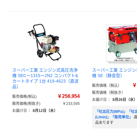
スーパー工業 エンジン式高圧洗浄
スーパー工業 エンジン
機 SECー1315ー2N2 コンパクト&
機 SE（静音型）
カートタイプ 1台 419-4623（直送
￥
販売価格（税込）
品）
販売価格（税抜き）
￥256,954
販売価格(税込)
お届け日
：
8月26日（水
販売価格(税抜き)
￥233,595
お届け日
：
8月12日（水）
「吐出圧力(MPa)」「吐
(L/min)」「販売単位」
品あります