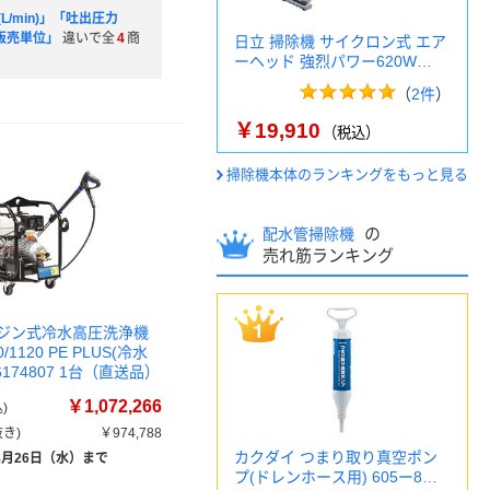
L/min)」「吐出圧力
「販売単位」
違いで全
4
商
日立 掃除機 サイクロン式 エア
ーヘッド 強烈パワー620W…
（
2件
）
￥19,910
（税込）
掃除機本体のランキングをもっと見る
の
配水管掃除機
売れ筋ランキング
k エンジン式冷水高圧洗浄機
/1120 PE PLUS(冷水
6174807 1台（直送品）
￥1,072,266
)
き)
￥974,788
カクダイ つまり取り真空ポン
8月26日（水）まで
プ(ドレンホース用) 605ー8…