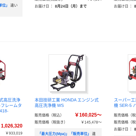
単位」
違い
お届け日
：
8月24日（月）まで
お届け日
：
ン式高圧洗浄
本田技研工業 HONDA エンジン式
スーパー工
フルフレームタ
高圧洗浄機 WS
機 SER-5
18-
￥160,025～
販売価格（税込）
販売価格（税
販売価格（税抜き）
￥145,478～
販売価格（税
1,026,320
お届け日
：
￥933,019
「最大圧力(Mpa)」「販売単位」
違