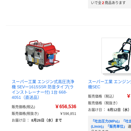
いで全
2
商品あります
スーパー工業 エンジン式高圧洗浄
スーパー工業 エンジ
機 SEVー1615SSR 防音タイプ(ラ
機SEC
インストレーナー付) 1台 668-
￥
販売価格（税込）
4051（直送品）
販売価格（税抜き）
￥656,536
販売価格(税込)
お届け日
：
8月12日（水
販売価格(税抜き)
￥596,851
お届け日
：
8月26日（水）まで
「吐出圧力(MPa)」「吐
(L/min)」「販売単位」