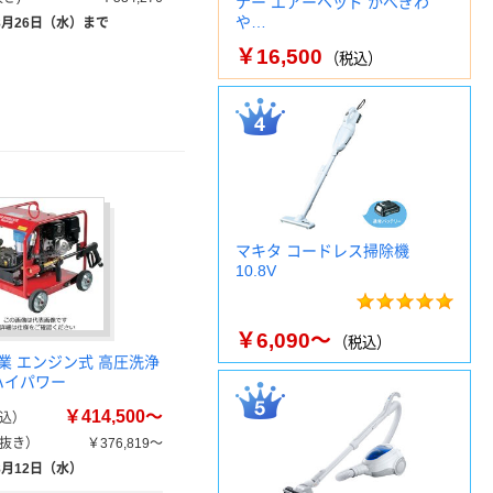
ナー エアーヘッド かべぎわ
や…
8月26日（水）まで
￥16,500
（税込）
マキタ コードレス掃除機
10.8V
￥6,090～
（税込）
業 エンジン式 高圧洗浄
 ハイパワー
￥414,500～
込）
抜き）
￥376,819～
8月12日（水）