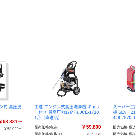
ン式 高圧洗
工進 エンジン式高圧洗浄機 キャリ
スーパー工
ー付き 最高圧力17MPa JCE-1710
機 SEVー2
1台（直送品）
449-797
￥63,831～
￥59,800
販売価格(税込)
販売価格(税込
￥58,029～
販売価格(税抜き)
￥54,364
販売価格(税抜