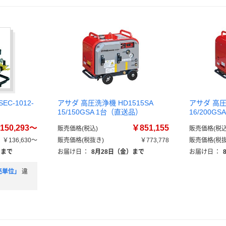
C-1012-
アサダ 高圧洗浄機 HD1515SA
アサダ 高圧
15/150GSA 1台（直送品）
16/200G
150,293～
￥851,155
販売価格(税込)
販売価格(税込
￥136,630～
販売価格(税抜き)
￥773,778
販売価格(税抜
）まで
お届け日
：
8月28日（金）まで
お届け日
：
売単位」
違