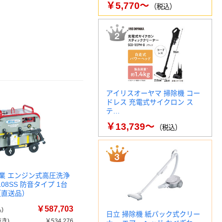
￥5,770～
（税込）
アイリスオーヤマ 掃除機 コー
ドレス 充電式サイクロン ス
テ…
￥13,739～
（税込）
業 エンジン式高圧洗浄
108SS 防音タイプ 1台
0（直送品）
￥587,703
)
日立 掃除機 紙パック式クリー
き)
￥534,276