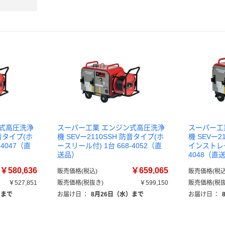
ン式高圧洗浄
スーパー工業 エンジン式高圧洗浄
スーパー工
防音タイプ(ホ
機 SEVー2110SSH 防音タイプ(ホ
機 SEVー2
-4047（直
ースリール付) 1台 668-4052（直
インストレー
送品）
4048（直
￥580,636
￥659,065
販売価格(税込)
販売価格(税込
￥527,851
販売価格(税抜き)
￥599,150
販売価格(税抜
）まで
お届け日
：
8月26日（水）まで
お届け日
：