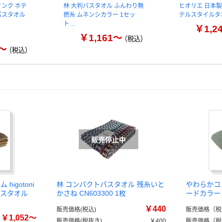
ンク ホテ
林 大判バスタオル ふんわり無
ヒオリエ 日本製
バスタオル
撚糸 ムネンシカラー 1セッ
テルスタイルタオ
ト…
￥1,2
￥1,161～
（税込）
0～
（税込）
higotoni
林 コンパクトバスタオル 残糸いと
やわらかコ
トバスタオル
かさね CN603300 1枚
ードカラー
￥440
販売価格(税込)
販売価格（税
￥1,052～
販売価格(税抜き)
￥400
販売価格（税