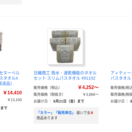
ンセヌーベル
日繊商工 吸水・速乾機能のタオル
アィティー
スタオル4
セット:スリムバスタオル 491102
バスタオル 
袋（直送品）
￥4,252～
販売価格（税込）
販売価格(税込
￥14,410
販売価格（税抜き）
￥3,866～
販売価格(税抜
￥13,100
お届け日
：
8月21日（金）まで
お届け日
：
）まで
「カラー」「販売単位」
違いで全
6
商品あります