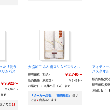
作った「洗う
大協加工 ふわ織スリムバスタオル
アィティー
スリムバス
バスタオル
￥2,740～
販売価格（税込）
販売価格(税込
販売価格（税抜き）
￥2,491～
￥9,922～
販売価格(税抜
お届け日
：
8月25日（火）まで
￥9,020～
お届け日
：
）まで
「メーカー品番」「販売単位」
違い
で全
2
商品あります
違いで全
18