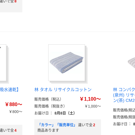
違いで全
8
 【吸水速乾】
林 タオル リサイクルコットン
林 コンパ
(泉州) リ
￥1,100～
販売価格（税込）
ン(茶) CM2
￥880～
販売価格（税抜き）
￥1,000～
販売価格(税込
￥800～
お届け日
：
8月8日（土）
販売価格(税抜
お届け日
：
「カラー」「販売単位」
違いで全
2
違いで全
4
商品あります