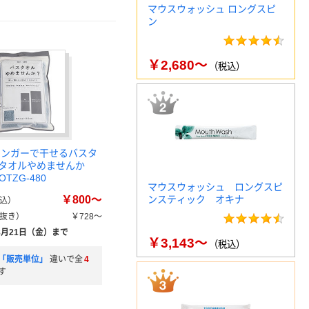
マウスウォッシュ ロングスピ
ン
￥2,680～
（税込）
ハンガーで干せるバスタ
タオルやめませんか
 OTZG-480
マウスウォッシュ ロングスピ
￥800～
ンスティック オキナ
込）
抜き）
￥728～
8月21日（金）まで
￥3,143～
（税込）
「販売単位」
違いで全
4
す