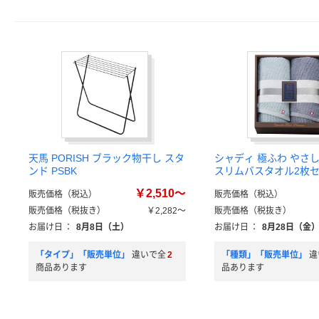
天馬 PORISH ブラック物干し スタ
シャディ 極ふわ やさ
ンド PSBK
スリムバスタオル2枚
￥2,510～
販売価格（税込）
販売価格（税込）
販売価格（税抜き）
￥2,282～
販売価格（税抜き）
お届け日
：
8月8日（土）
お届け日
：
8月28日（金
「タイプ」「販売単位」
違いで全
2
「種類」「販売単位」
違
商品あります
品あります