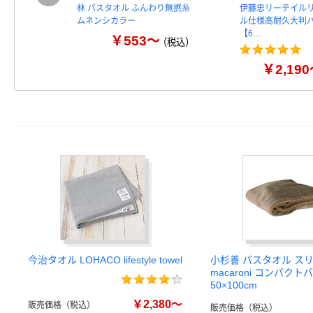
林 バスタオル ふんわり無撚糸
伊藤忠リーテイルリ
ムネンシカラー
ル仕様高耐久大判
【6…
￥553～
（税込）
￥2,19
今治タオル LOHACO lifestyle towel
小杉善 バスタオル スリム 
macaroni コンパク
50×100cm
￥2,380～
販売価格（税込）
販売価格（税込）