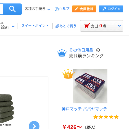
各種お手続き
ヘルプ
け先
0
スイートポイント
カゴ
点
あとで買う
-0061
の
その他日用品
売れ筋ランキング
神戸マッチ パパヤマッチ
￥426～
（税込）