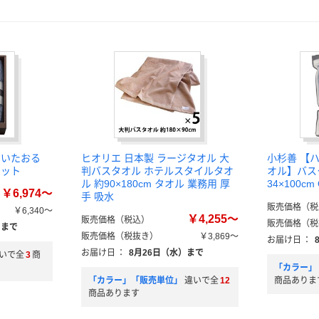
しいたおる
ヒオリエ 日本製 ラージタオル 大
小杉善 【
セット
判バスタオル ホテルスタイルタオ
オル】バス
ル 約90×180cm タオル 業務用 厚
34×100cm
￥6,974～
手 吸水
販売価格（税
￥6,340～
￥4,255～
販売価格（税込）
販売価格（税
）まで
販売価格（税抜き）
￥3,869～
お届け日
：
お届け日
：
8月26日（水）まで
いで全
3
商
「カラー」
「カラー」「販売単位」
違いで全
12
商品ありま
商品あります