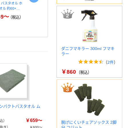
 バスタオル ホ
林 超大判バスタオル フラッピ
大判バスタオ
ル 約60×…
ーカラー
ダー 大判 
…
49～
￥1,980～
（税込）
（税込）
￥
ダニフマキラー 300ml フマキ
ラー
（
2件
）
￥860
（税込）
ンパクトバスタオル ム
￥659～
込）
脱げにくいチェアソックス 2脚
分 コジット
抜き）
￥600～