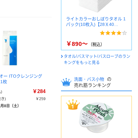
ライトカラーおしぼりタオル 1
パック(10枚入)【28Ｘ40…
￥890～
（税込）
タオル/バスマット/バスローブのラン
キングをもっと見る
オー ITOクレンジング
の
洗面・バス小物
1枚
売れ筋ランキング
￥284
)
き)
￥259
8月8日（土）