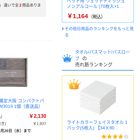
ペット用 ウェットティッシュ
」
違いで全
2
商品ありま
ノンアルコール (70枚入×1…
￥1,164
（税込）
その他日用品のランキングをもっと見
る
タオル/バスマット/バスロー
の
ブ
売れ筋ランキング
瀧定大阪 コンパクトバ
W3019 1個（直送品）
￥2,130
)
ライトカラーフェイスタオル 1
き)
￥1,937
パック(5枚入) 【34Ｘ80…
8月26日（水）まで