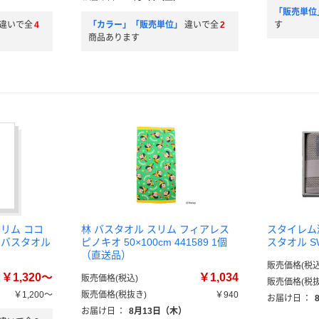
「販売単位
違いで全
4
「カラー」「販売単位」
違いで全
2
す
商品あります
リム ココ
林 バスタオル スリム フィアレス
スタイレム
ムバスタオル
ピノキオ 50×100cm 441589 1個
スタオル S
（直送品）
販売価格(税込
￥1,320～
￥1,034
販売価格(税込)
販売価格(税抜
￥1,200～
販売価格(税抜き)
￥940
お届け日
：
お届け日
：
8月13日（木）