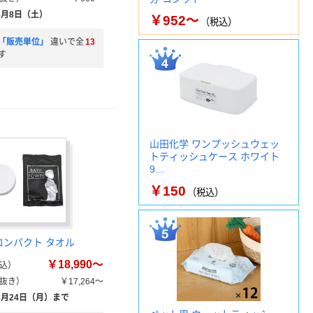
8月8日（土）
￥952～
（税込）
「販売単位」
違いで全
13
す
山田化学 ワンプッシュウェッ
トティッシュケース ホワイト
9…
￥150
（税込）
コンパクト タオル
￥18,990～
込）
抜き）
￥17,264～
8月24日（月）まで