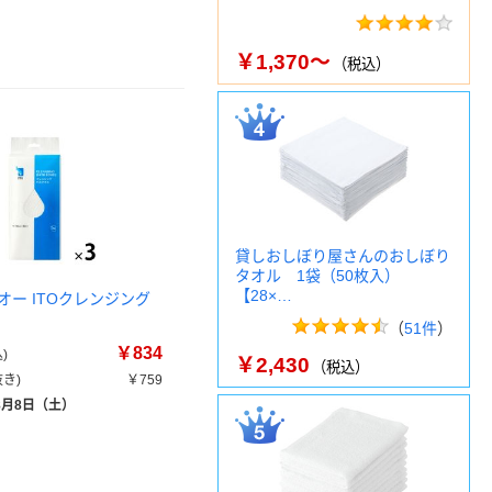
￥1,370～
（税込）
貸しおしぼり屋さんのおしぼり
タオル 1袋（50枚入）
【28×…
オー ITOクレンジング
（
51件
）
￥834
)
￥2,430
（税込）
き)
￥759
8月8日（土）