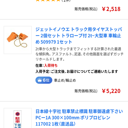
￥2,518
販売価格(税込)
ジェットイノウエ トラック用タイヤストッパ
ー 2個セット トラロープ付 2t~大型車 車輪止
め 509979 1セット
2t車から大型トラックまでフィットする計算された最適
な傾斜角。アスファルト、泥道、その他路面を選ばずガッチ
リホールドします。
在庫：
入荷待ち
入荷予定：ご注文後、お届けについてご連絡いたします
車止め/輪止め
￥5,220
販売価格(税込)
日本緑十字社 駐車禁止標識 駐車御遠慮下さい
PCー1A 300×100mm ポリプロピレン
117002 1枚（直送品）