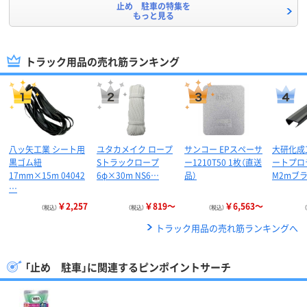
止め 駐車の特集を
もっと見る
トラック用品の売れ筋ランキング
八ッ矢工業 シート用
ユタカメイク ロープ
サンコー EPスペーサ
大研化成
黒ゴム紐
Sトラックロープ
ー1210T50 1枚（直送
ートプロ
17mm×15m 04042
6φ×30m NS6…
品）
M2mブラ
…
￥2,257
￥819～
￥6,563～
（税込）
（税込）
（税込）
トラック用品の売れ筋ランキングへ
「止め 駐車」に関連するピンポイントサーチ