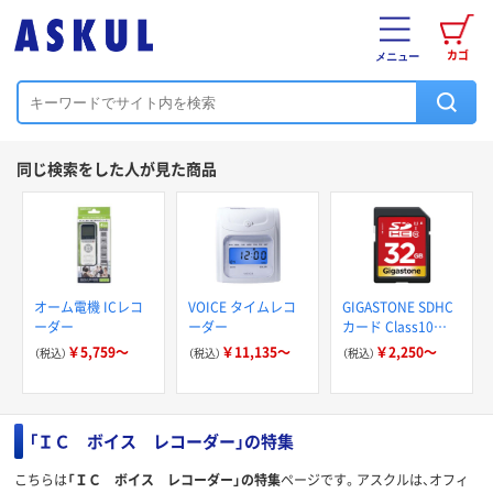
カゴ
メニュー
同じ検索をした人が見た商品
オーム電機 ICレコ
VOICE タイムレコ
GIGASTONE SDHC
ーダー
ーダー
カード Class10
UHS-I U1 GJSXR
￥5,759～
￥11,135～
￥2,250～
（税込）
（税込）
（税込）
「ＩＣ ボイス レコーダー」の特集
こちらは
「ＩＣ ボイス レコーダー」の特集
ページです。アスクルは、オフィ