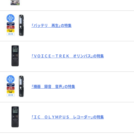
「バッテリ 再生」の特集
「ＶＯＩＣＥ－ＴＲＥＫ オリンパス」の特集
「機器 録音 音声」の特集
「ＩＣ ＯＬＹＭＰＵＳ レコーダー」の特集