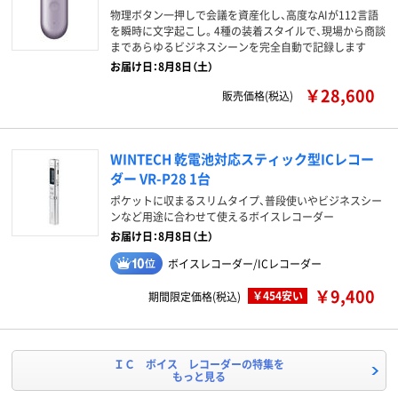
物理ボタン一押しで会議を資産化し、高度なAIが112言語
を瞬時に文字起こし。4種の装着スタイルで、現場から商談
まであらゆるビジネスシーンを完全自動で記録します
お届け日：8月8日（土）
￥28,600
販売価格(税込)
WINTECH 乾電池対応スティック型ICレコー
ダー VR-P28 1台
ポケットに収まるスリムタイプ、普段使いやビジネスシー
ンなど用途に合わせて使えるボイスレコーダー
お届け日：8月8日（土）
ボイスレコーダー/ICレコーダー
￥9,400
￥454安い
期間限定価格(税込)
ＩＣ ボイス レコーダーの特集を
もっと見る