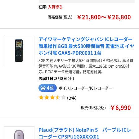
在庫：
入荷待ち
￥21,800～￥26,800
販売価格(税込)
アイワマーケティングジャパン ICレコーダー
簡単操作 8GB 最大580時間録音 乾電池式 イヤ
ホン付属 GAA5-PDR0001 1台
8GB内蔵メモリーで最大580時間録音（MP3形式）。高音質
録音可能（WAV形式：36時間）。最大128GBのmicroSD対
応。PCにデータ転送可能。乾電池付属。
お届け日：8月8日（土）
ボイスレコーダー/ICレコーダー
（
2件
）
￥6,990
販売価格(税込)
Plaud(プラウド) NotePin S パープル ICレ
コーダー CPSPU1GXXXXX01