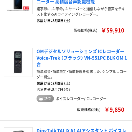
コーダー 高精度音声認識機能
議事録に、AI革命。AIサーバーと通信しながら音声をテキ
スト化するAIライティングレコーダー。
お届け日：8月8日（土）
￥59,910
販売価格(税込)
OMデジタルソリューションズ ICレコーダー
Voice-Trek （ブラック） VN-551PC BLK OM 1
台
簡単録音・簡単設定・簡単管理を追求した、シンプルレコー
ダー誕生。
お届け日：
8月8日（土）
お急ぎ便：
8月7日（金）
ボイスレコーダー/ICレコーダー
￥9,850
販売価格(税込)
DingTalk TALIX A1 AIアシスタント ボイスレ