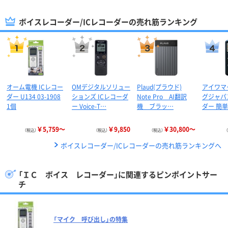
ボイスレコーダー/ICレコーダーの売れ筋ランキング
オーム電機 ICレコー
OMデジタルソリュー
Plaud(プラウド)
アイワマ
ダー U134 03-1908
ションズ ICレコーダ
Note Pro AI翻訳
グジャパン
1個
ー Voice-T…
機 ブラッ…
ダー 簡単
￥5,759～
￥9,850
￥30,800～
（税込）
（税込）
（税込）
ボイスレコーダー/ICレコーダーの売れ筋ランキングへ
「ＩＣ ボイス レコーダー」に関連するピンポイントサー
チ
「マイク 呼び出し」の特集