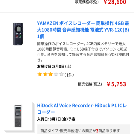
￥28,600
販売価格(税込)
YAMAZEN ボイスレコーダー 簡単操作 4GB 最
大1080時間 音声感知機能 電池式 YVR-120(B)
1個
簡単操作のボイスレコーダー。4GB内蔵メモリーで最大
1080時間録音可能。ミニUSB端子付きでパソコンに転送
可能。音声を感知して録音する音声感知録音（VOX）機能付
き。
お届け日：8月8日（土）
（
1件
）
￥5,753
販売価格(税込)
HiDock Al Voice Recorder-HiDock P1 ICレ
コーダー
入荷日：8月7日（金）予定
3
商品タイプ・販売単位違いの商品が
商品あります