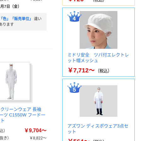
8月7日（金）
「色」「販売単位」
違い
あります
ミドリ安全 ツバ付エレクトレ
ット帽メッシュ
￥7,712～
（税込）
 クリーンウェア 長袖
ツ C1550W フード一
イト
アズワン ディスポウェア3点セ
￥9,704～
込）
ット
抜き）
￥8,822～