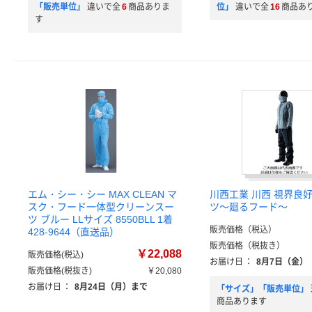
「販売単位」
違いで全
6
商品ありま
位」
違いで全
16
商品あ
す
エム・シー・シー MAX CLEAN マ
川西工業 川西 視界良
スク・フード一体型クリーンスー
ツ～廻るフード～
ツ ブルー LLサイズ 8550BLL 1着
販売価格（税込）
428-9644（直送品）
販売価格（税抜き）
￥22,088
販売価格(税込)
お届け日
：
8月7日（金）
販売価格(税抜き)
￥20,080
お届け日
：
8月24日（月）まで
「サイズ」「販売単位」
商品あります