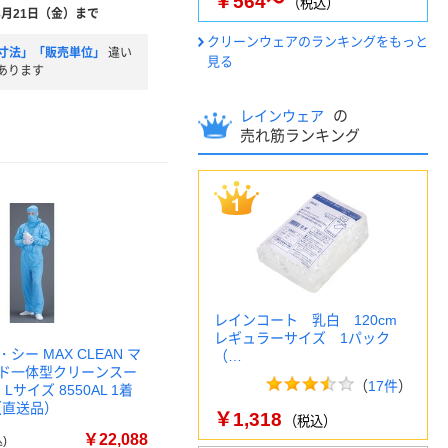
￥564～
（税込）
8月21日（金）まで
クリーンウェアのランキングをもっと
寸法」「販売単位」
違い
見る
あります
の
レインウェア
売れ筋ランキング
レインコート 乳白 120cm
レギュラーサイズ 1パック
シー MAX CLEAN マ
（…
ド一体型クリーンスー
（
17件
）
Lサイズ 8550AL 1着
3（直送品）
￥1,318
（税込）
￥22,088
)