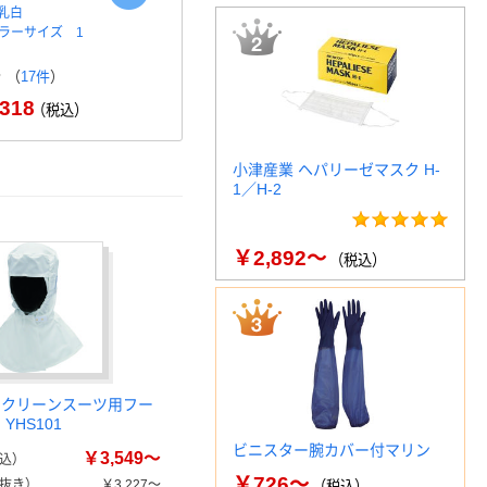
 乳白
ディスプレイスタンド 12cm
重松製作所 
ュラーサイズ 1
フルキーボード収納対応
ン付き呼吸
リー…
￥3,570～
（税込）
（
17件
）
￥2
318
（税込）
小津産業 ヘパリーゼマスク H-
1／H-2
￥2,892～
（税込）
 クリーンスーツ用フー
YHS101
ビニスター腕カバー付マリン
￥3,549～
込）
￥726～
抜き）
￥3,227～
（税込）