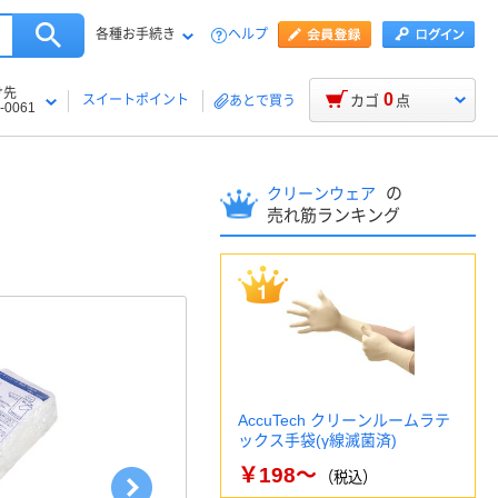
各種お手続き
ヘルプ
け先
0
スイートポイント
カゴ
点
あとで買う
-0061
の
クリーンウェア
売れ筋ランキング
AccuTech クリーンルームラテ
ックス手袋(γ線滅菌済)
￥198～
（税込）