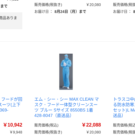
販売価格(税抜き)
￥20,080
販売価格(税抜
）まで
お届け日
：
8月24日（月）まで
お届け日
：
商品ありま
O フードが回
エム・シー・シー MAX CLEAN マ
トラスコ中山
スーツ(上下
スク・フード一体型クリーンスー
る防水防寒
369-
ツ ブルー Sサイズ 8550BS 1着
セット)L MA
428-8047（直送品）
送品）
￥10,942
￥22,088
販売価格(税込)
販売価格(税込
￥9,948
販売価格(税抜き)
￥20,080
販売価格(税抜