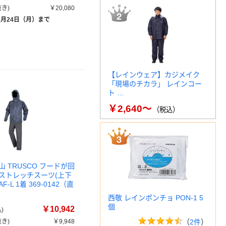
き)
￥20,080
8月24日（月）まで
【レインウェア】カジメイク
「現場のチカラ」 レインコー
ト …
￥2,640～
（税込）
 TRUSCO フードが回
ストレッチスーツ(上下
F-L 1着 369-0142（直
西敬 レインポンチョ PON-1 5
個
￥10,942
)
き)
￥9,948
（
2件
）