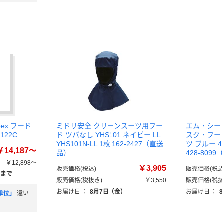
ex フード
ミドリ安全 クリーンスーツ用フー
エム・シー・
122C
ド ツバなし YHS101 ネイビー LL
スク・フー
YHS101N-LL 1枚 162-2427（直送
ツ ブルー 4
￥14,187～
品）
428-809
￥12,898～
￥3,905
販売価格(税込)
販売価格(税込
）まで
販売価格(税抜き)
￥3,550
販売価格(税抜
お届け日
：
8月7日（金）
お届け日
：
単位」
違い