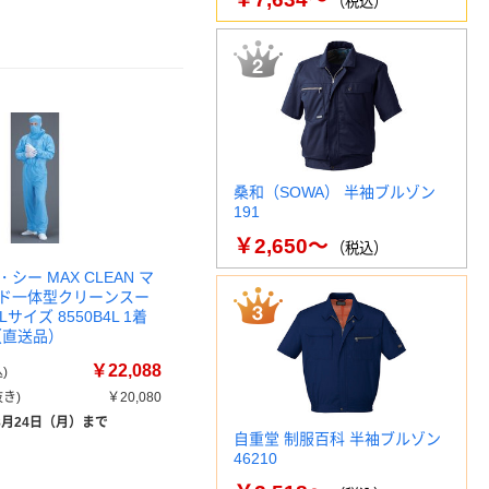
（税込）
桑和（SOWA） 半袖ブルゾン
191
￥2,650～
（税込）
シー MAX CLEAN マ
ド一体型クリーンスー
Lサイズ 8550B4L 1着
9（直送品）
￥22,088
)
き)
￥20,080
8月24日（月）まで
自重堂 制服百科 半袖ブルゾン
46210