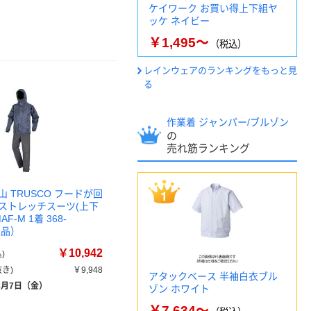
ケイワーク お買い得上下組ヤ
ッケ ネイビー
￥1,495～
（税込）
レインウェアのランキングをもっと見
る
作業着 ジャンパー/ブルゾン
の
売れ筋ランキング
 TRUSCO フードが回
ストレッチスーツ(上下
F-M 1着 368-
送品）
￥10,942
)
き)
￥9,948
アタックベース 半袖白衣ブル
8月7日（金）
ゾン ホワイト
￥7,634～