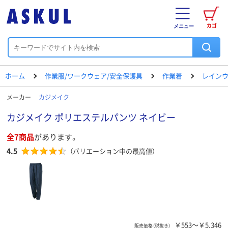
カゴ
メニュー
ホーム
作業服/ワークウェア/安全保護具
作業着
レイン
メーカー
カジメイク
カジメイク ポリエステルパンツ ネイビー
全7商品
があります。
4.5
（バリエーション中の最高値）
￥553～￥5,346
販売価格（税抜き）