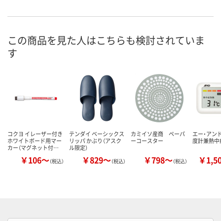
この商品を見た人はこちらも検討されていま
す
コクヨ イレーザー付き
テンダイ ベーシックス
カミイソ産商 ペーパ
エー・アンド
ホワイトボード用マー
リッパ かぶり（アスク
ーコースター
度計兼熱中
カー（マグネット付…
ル限定）
￥106～
￥829～
￥798～
￥1,5
（税込）
（税込）
（税込）