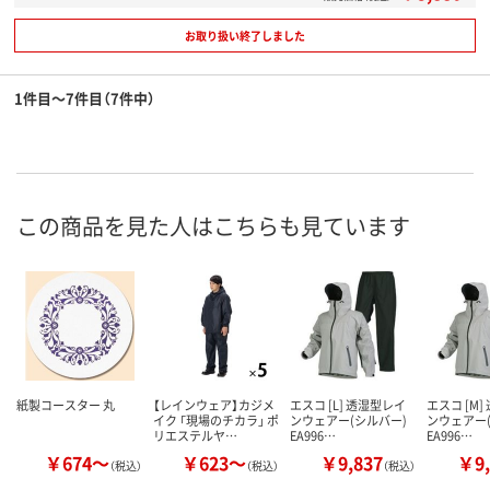
お取り扱い終了しました
1件目～7件目（7件中）
この商品を見た人はこちらも見ています
紙製コースター 丸
【レインウェア】カジメ
エスコ [L] 透湿型レイ
エスコ [M
イク 「現場のチカラ」 ポ
ンウェアー(シルバー)
ンウェアー
リエステルヤ…
EA996…
EA996…
￥674～
￥623～
￥9,837
￥9,
（税込）
（税込）
（税込）