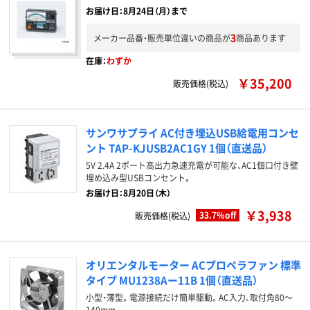
お届け日：8月24日（月）まで
3
メーカー品番・販売単位違いの商品が
商品あります
在庫：
わずか
￥35,200
販売価格(税込)
サンワサプライ AC付き埋込USB給電用コンセ
ント TAP-KJUSB2AC1GY 1個（直送品）
5V 2.4A 2ポート高出力急速充電が可能な、AC1個口付き壁
埋め込み型USBコンセント。
お届け日：8月20日（木）
￥3,938
33.7%off
販売価格(税込)
オリエンタルモーター ACプロペラファン 標準
タイプ MU1238Aー11B 1個（直送品）
小型・薄型。電源接続だけ簡単駆動。AC入力、取付角80～
140mm。