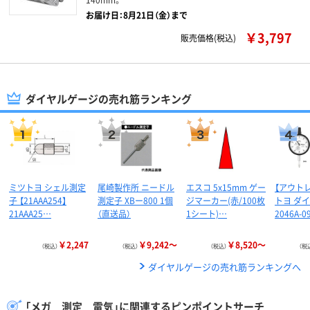
お届け日：8月21日（金）まで
￥3,797
販売価格(税込)
ダイヤルゲージの売れ筋ランキング
ミツトヨ シェル測定
尾崎製作所 ニードル
エスコ 5x15mm ゲー
【アウト
子 【21AAA254】
測定子 XBー800 1個
ジマーカー(赤/100枚
トヨ ダ
21AAA25…
（直送品）
1シート)…
2046A-0
￥2,247
￥9,242～
￥8,520～
（税込）
（税込）
（税込）
（税
ダイヤルゲージの売れ筋ランキングへ
「メガ 測定 電気」に関連するピンポイントサーチ