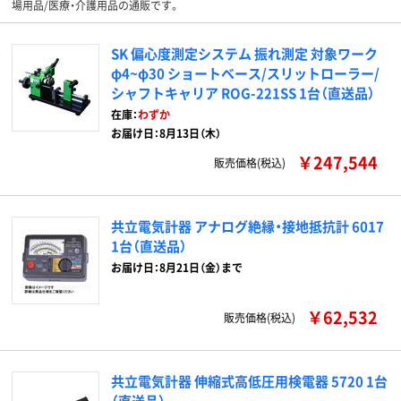
場用品/医療・介護用品の通販です。
SK 偏心度測定システム 振れ測定 対象ワーク
φ4~φ30 ショートベース/スリットローラー/
シャフトキャリア ROG-221SS 1台（直送品）
在庫：
わずか
お届け日：8月13日（木）
￥247,544
販売価格(税込)
共立電気計器 アナログ絶縁・接地抵抗計 6017
1台（直送品）
お届け日：8月21日（金）まで
￥62,532
販売価格(税込)
共立電気計器 伸縮式高低圧用検電器 5720 1台
（直送品）