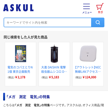
カゴ
メニュー
同じ検索をした人が見た商品
電気のコバエとりN
大進 DAISHIN 電撃
【アウトレット】NEC
1個 東京企画販売
殺虫器ムシコロ DS
無線LANアクセスポ
ー056 1台 818-
イント Wi-Fi 7 / 6E
￥2,178
￥5,183
￥124,000
（税込）
（税込）
（税込）
4431（直送品）
対応 トライバンド
PoE+ 10GBASE-Tポ
ート搭載 1台
「メガ 測定 電気」の特集
こちらは
「メガ 測定 電気」の特集
ページです。アスクルは、オフィス用品/現