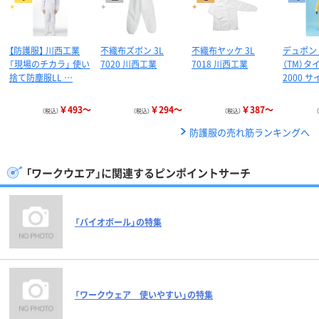
【防護服】 川西工業
不織布ズボン 3L
不織布ヤッケ 3L
デュポン
「現場のチカラ」 使い
7020 川西工業
7018 川西工業
（TM）タ
捨て防塵服LL …
2000 
￥493～
￥294～
￥387～
（税込）
（税込）
（税込）
防護服の売れ筋ランキングへ
「ワークウエア」に関連するピンポイントサーチ
「バイオボール」の特集
「ワークウェア 使いやすい」の特集