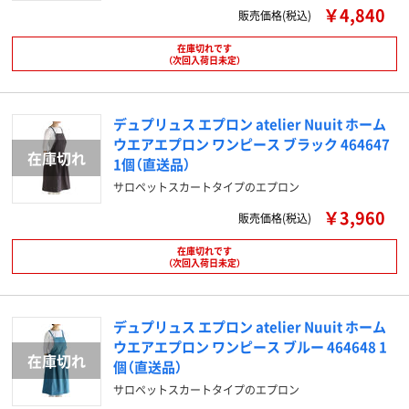
￥4,840
販売価格(税込)
在庫切れです
（次回入荷日未定）
デュプリュス エプロン atelier Nuuit ホーム
ウエアエプロン ワンピース ブラック 464647
1個（直送品）
サロペットスカートタイプのエプロン
￥3,960
販売価格(税込)
在庫切れです
（次回入荷日未定）
デュプリュス エプロン atelier Nuuit ホーム
ウエアエプロン ワンピース ブルー 464648 1
個（直送品）
サロペットスカートタイプのエプロン