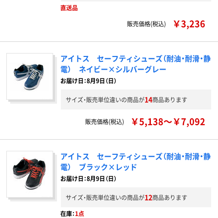
直送品
￥3,236
販売価格(税込)
アイトス セーフティシューズ（耐油・耐滑・静
電） ネイビー×シルバーグレー
お届け日：8月9日（日）
14
サイズ・販売単位違いの商品が
商品あります
￥5,138～￥7,092
販売価格(税込)
アイトス セーフティシューズ（耐油・耐滑・静
電） ブラック×レッド
お届け日：8月9日（日）
12
サイズ・販売単位違いの商品が
商品あります
在庫：
1点