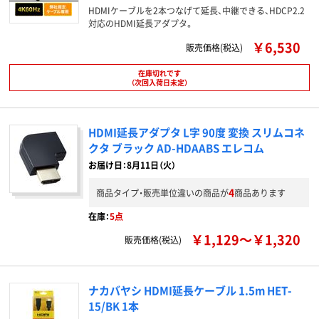
HDMIケーブルを2本つなげて延長、中継できる、HDCP2.2
対応のHDMI延長アダプタ。
￥6,530
販売価格(税込)
在庫切れです
（次回入荷日未定）
HDMI延長アダプタ L字 90度 変換 スリムコネ
クタ ブラック AD-HDAABS エレコム
お届け日：8月11日（火）
4
商品タイプ・販売単位違いの商品が
商品あります
在庫：
5点
￥1,129～￥1,320
販売価格(税込)
ナカバヤシ HDMI延長ケーブル 1.5m HET-
15/BK 1本