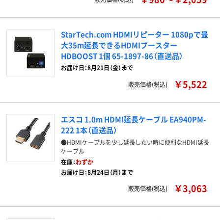
StarTech.com HDMIリピーター 1080pで最
大35m延長できるHDMIブースター
HDBOOST 1個 65-1897-86（直送品）
お届け日：8月21日（金）まで
￥5,522
販売価格(税込)
エスコ 1.0m HDMI延長ケーブル EA940PM-
222 1本（直送品）
●HDMIケーブルを少し延長したい時に便利なHDMI延長
ケーブル
在庫：
わずか
お届け日：8月24日（月）まで
￥3,063
販売価格(税込)