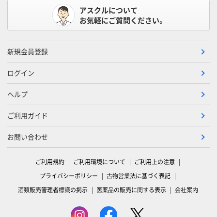
アスクルについて
お気軽にご質問ください。
新規会員登録
ログイン
ヘルプ
ご利用ガイド
お問い合わせ
ご利用規約
ご利用環境について
ご利用上の注意
プライバシーポリシー
古物営業法に基づく表記
酒類販売管理者標識の掲示
医薬品の販売に関する表示
会社案内