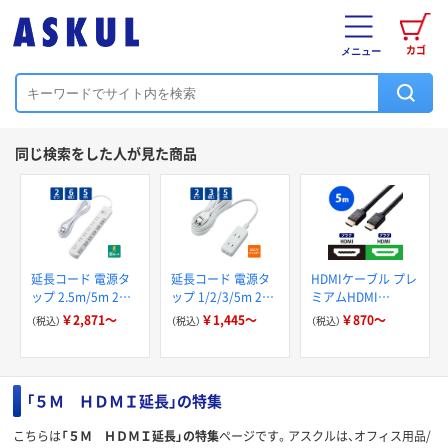
カゴ
メニュー
同じ検索をした人が見た商品
延長コード 電源タ
延長コード 電源タ
HDMIケーブル プレ
ップ 2.5m/5m 2ピ
ップ 1/2/3/5m 2ピ
ミアムHDMI
ン 4個口/6個口 雷
ン 3/4/6個口 ほこ
1m/2m/3m/5m
￥2,871～
￥1,445～
￥870～
（税込）
（税込）
（税込）
ガード機能・個別ス
り防止シャッター付
4K/60Hz エレコム
イッチ スイングプ
T-ST02 白 エレコム
ラグ 白 エレコム
「５Ｍ ＨＤＭＩ延長」の特集
こちらは
「５Ｍ ＨＤＭＩ延長」の特集
ページです。アスクルは、オフィス用品/