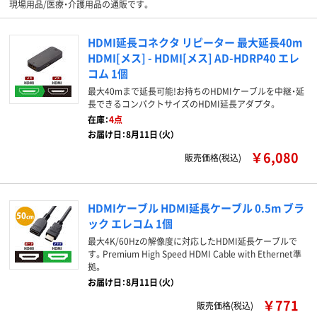
現場用品/医療・介護用品の通販です。
HDMI延長コネクタ リピーター 最大延長40m
HDMI[メス] - HDMI[メス] AD-HDRP40 エレ
コム 1個
最大40mまで延長可能!お持ちのHDMIケーブルを中継・延
長できるコンパクトサイズのHDMI延長アダプタ。
在庫：
4点
お届け日：8月11日（火）
￥6,080
販売価格(税込)
HDMIケーブル HDMI延長ケーブル 0.5m ブラ
ック エレコム 1個
最大4K/60Hzの解像度に対応したHDMI延長ケーブルで
す。Premium High Speed HDMI Cable with Ethernet準
拠。
お届け日：8月11日（火）
￥771
販売価格(税込)