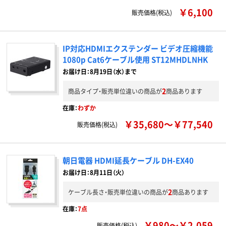
￥6,100
販売価格(税込)
IP対応HDMIエクステンダー ビデオ圧縮機能
1080p Cat6ケーブル使用 ST12MHDLNHK
お届け日：8月19日（水）まで
2
商品タイプ・販売単位違いの商品が
商品あります
在庫：
わずか
￥35,680～￥77,540
販売価格(税込)
朝日電器 HDMI延長ケーブル DH-EX40
お届け日：8月11日（火）
2
ケーブル長さ・販売単位違いの商品が
商品あります
在庫：
7点
￥980～￥2,059
販売価格(税込)