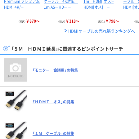
Premium プレミアム
ケーブル 4K対応
1m HDMI[オス]-
ーブル
HDMI 4K/…
1ｍ ASーHDー…
HDMI[オス] …
HDMI[オ
￥870～
￥318～
￥798～
（税込）
（税込）
（税込）
（税
HDMIケーブルの売れ筋ランキングへ
「５Ｍ ＨＤＭＩ延長」に関連するピンポイントサーチ
「モニター 会議用」の特集
「ＨＤＭＩ オス」の特集
「１Ｍ ケーブル」の特集