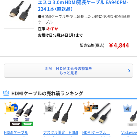
エスコ 3.0m HDMI延長ケーブル EA940PM-
224 1本（直送品）
●HDMIケーブルを少し延長したい時に便利なHDMI延長
ケーブル
在庫：
わずか
お届け日：8月24日（月）まで
￥4,844
販売価格(税込)
５Ｍ ＨＤＭＩ延長の特集を
もっと見る
HDMIケーブルの売れ筋ランキング
HDMIケーブル
アスクル限定 HDMI
HDMIケーブル
Vodavi