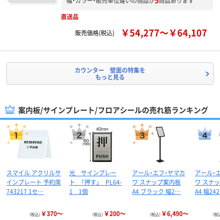
5
幅・カラー・販売単位違いの商品が
商品あります
直送品
￥54,277～￥64,107
販売価格(税込)
カウンター 壁面の特集を
もっと見る
案内板/サインプレート/フロアシールの売れ筋ランキング
スマイル アクリルサ
光 サインプレー
アール・エフ・ヤマカ
アール・
インプレート 予約席
ト 「押す」 PL64-
ワ スナップ案内板
ワ スナ
743217 1セ…
1 1個
A4 ブラック 幅2…
A4 幅2
￥370～
￥200～
￥6,490～
（税込）
（税込）
（税込）
（税