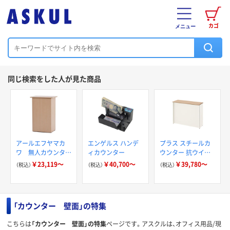
カゴ
メニュー
同じ検索をした人が見た商品
アールエフヤマカ
エンゲルス ハンデ
プラス スチールカ
ワ 無人カウンター
ィカウンター
ウンター 抗ウイル
収納
ス天板タイプ
￥23,119～
￥40,700～
￥39,780～
（税込）
（税込）
（税込）
「カウンター 壁面」の特集
こちらは
「カウンター 壁面」の特集
ページです。アスクルは、オフィス用品/現