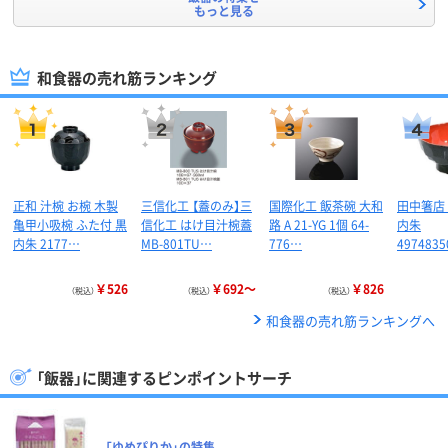
もっと見る
和食器の売れ筋ランキング
正和 汁椀 お椀 木製
三信化工 【蓋のみ】三
国際化工 飯茶碗 大和
田中箸店
亀甲小吸椀 ふた付 黒
信化工 はけ目汁椀蓋
路 A 21-YG 1個 64-
内朱
内朱 2177…
MB-801TU…
776…
4974835
￥526
￥692～
￥826
（税込）
（税込）
（税込）
和食器の売れ筋ランキングへ
「飯器」に関連するピンポイントサーチ
「ゆめぴりか」の特集