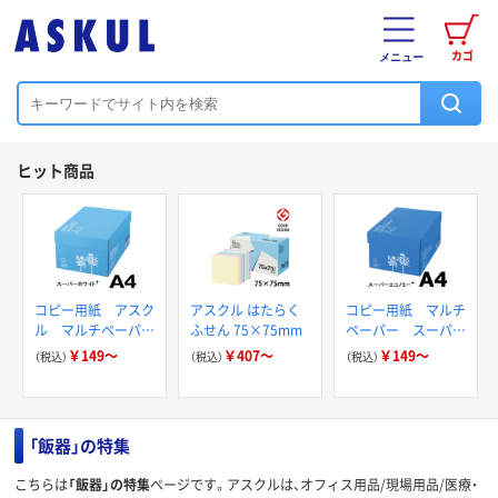
カゴ
メニュー
ヒット商品
コピー用紙 アスク
アスクル はたらく
コピー用紙 マルチ
ル マルチペーパー
ふせん 75×75mm
ペーパー スーパー
スーパーホワイト+
エコノミー+
￥149～
￥407～
￥149～
（税込）
（税込）
（税込）
「飯器」の特集
こちらは
「飯器」の特集
ページです。アスクルは、オフィス用品/現場用品/医療・