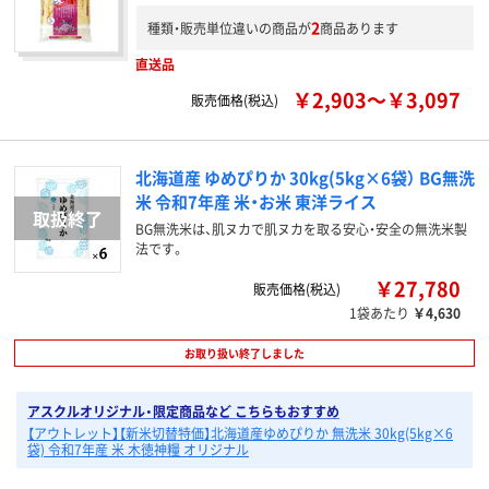
2
種類・販売単位違いの商品が
商品あります
直送品
￥2,903～￥3,097
販売価格(税込)
北海道産 ゆめぴりか 30kg(5kg×6袋） BG無洗
米 令和7年産 米・お米 東洋ライス
BG無洗米は、肌ヌカで肌ヌカを取る安心・安全の無洗米製
法です。
￥27,780
販売価格(税込)
1袋あたり
￥4,630
お取り扱い終了しました
アスクルオリジナル・限定商品など こちらもおすすめ
【アウトレット】【新米切替特価】北海道産ゆめぴりか 無洗米 30kg(5kg×6
袋) 令和7年産 米 木徳神糧 オリジナル