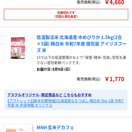
￥4,660
販売価格(税込)
在庫切れです
（次回入荷日未定）
低温製法米 北海道産 ゆめぴりか 1.5kg(2合
×5袋) 精白米 令和7年産 個包装 アイリスフー
ズ 米
15℃以下の低温管理のもとで「保管・精米・包装」空気を通
さない密封新鮮パックです。
お届け日：8月9日（日）
￥1,770
販売価格(税込)
アスクルオリジナル・限定商品など こちらもおすすめ
【アウトレット】【新米切替特価】北海道産ななつぼし 精白米 5kg 1袋 令和7
年産 米 木徳神糧 オリジナル
MNH 玄米デカフェ