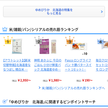
ゆめぴりか 北海道の特集を
もっと見る
米/雑穀/パン/シリアルの売れ筋ランキング
【アウトレット】【新米
神明 あかふじ 今日の
Pasco ロングライフ
毎日クロ
切替特価】北海道産な
ごはん 小分け鮮度パ
パン 十勝バタースイ
セット（1
なつぼし 精白米 …
ック 北海道産ゆめ…
ート 1セット（…
モ ロン
￥2,950～
￥1,980～
￥190～
（税込）
（税込）
（税込）
米/雑穀/パン/シリアルの売れ筋ランキングへ
「ゆめぴりか 北海道」に関連するピンポイントサーチ