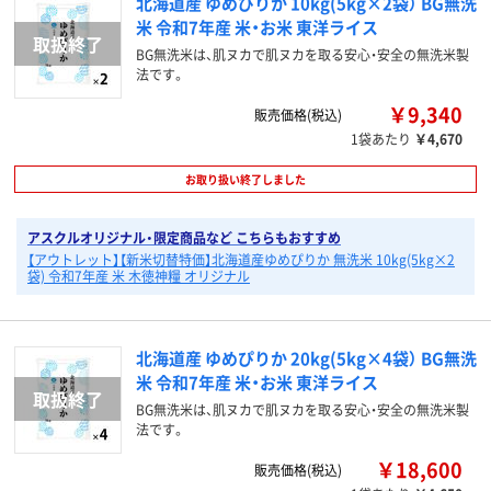
北海道産 ゆめぴりか 10kg(5kg×2袋） BG無洗
米 令和7年産 米・お米 東洋ライス
BG無洗米は、肌ヌカで肌ヌカを取る安心・安全の無洗米製
法です。
￥9,340
販売価格(税込)
1袋あたり
￥4,670
お取り扱い終了しました
アスクルオリジナル・限定商品など こちらもおすすめ
【アウトレット】【新米切替特価】北海道産ゆめぴりか 無洗米 10kg(5kg×2
袋) 令和7年産 米 木徳神糧 オリジナル
北海道産 ゆめぴりか 20kg(5kg×4袋） BG無洗
米 令和7年産 米・お米 東洋ライス
BG無洗米は、肌ヌカで肌ヌカを取る安心・安全の無洗米製
法です。
￥18,600
販売価格(税込)