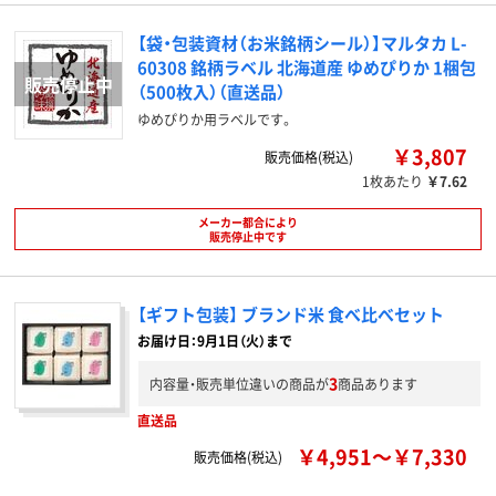
【袋・包装資材（お米銘柄シール）】マルタカ L-
60308 銘柄ラベル 北海道産 ゆめぴりか 1梱包
（500枚入）（直送品）
ゆめぴりか用ラベルです。
￥3,807
販売価格(税込)
1枚あたり
￥7.62
メーカー都合により
販売停止中です
【ギフト包装】 ブランド米 食べ比べセット
お届け日：9月1日（火）まで
3
内容量・販売単位違いの商品が
商品あります
直送品
￥4,951～￥7,330
販売価格(税込)