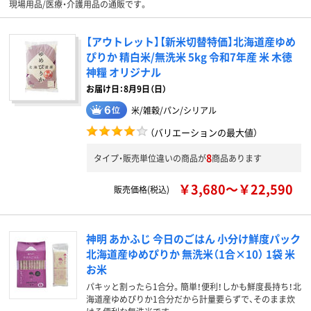
現場用品/医療・介護用品の通販です。
【アウトレット】【新米切替特価】北海道産ゆめ
ぴりか 精白米/無洗米 5kg 令和7年産 米 木徳
神糧 オリジナル
お届け日：8月9日（日）
米/雑穀/パン/シリアル
（バリエーションの最大値）
8
タイプ・販売単位違いの商品が
商品あります
￥3,680～￥22,590
販売価格(税込)
神明 あかふじ 今日のごはん 小分け鮮度パック
北海道産ゆめぴりか 無洗米（1合×10） 1袋 米
お米
パキッと割ったら1合分。簡単！便利！しかも鮮度長持ち！北
海道産ゆめぴりか1合分だから計量要らずで、そのまま炊