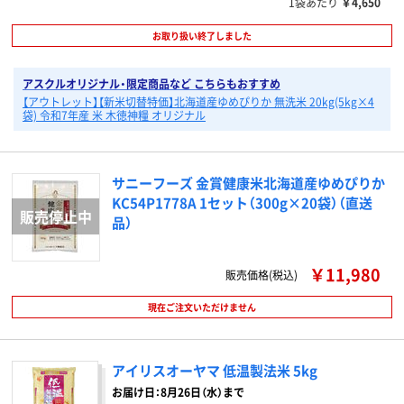
1袋あたり
￥4,650
お取り扱い終了しました
アスクルオリジナル・限定商品など こちらもおすすめ
【アウトレット】【新米切替特価】北海道産ゆめぴりか 無洗米 20kg(5kg×4
袋) 令和7年産 米 木徳神糧 オリジナル
サニーフーズ 金賞健康米北海道産ゆめぴりか
KC54P1778A 1セット（300g×20袋）（直送
品）
￥11,980
販売価格(税込)
現在ご注文いただけません
アイリスオーヤマ 低温製法米 5kg
お届け日：8月26日（水）まで