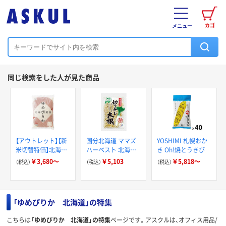
カゴ
メニュー
同じ検索をした人が見た商品
【アウトレット】【新
国分北海道 ママズ
YOSHIMI 札幌おか
米切替特価】北海道
ハーベスト 北海道
き Oh!焼とうきび
産ゆめぴりか 精白
産皮付切り干し大根
￥3,680～
￥5,103
￥5,818～
（税込）
（税込）
（税込）
米/無洗米 5kg 令和
45g x20 1966366 1
7年産 米 木徳神糧
セット(20個)（直送
オリジナル
品）
「ゆめぴりか 北海道」の特集
こちらは
「ゆめぴりか 北海道」の特集
ページです。アスクルは、オフィス用品/