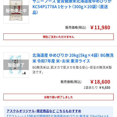
サニーフーズ 金賞健康米北海道産ゆめぴりか
KC54P1778A 1セット（300g×20袋）（直送
品）
￥11,980
販売価格(税込)
現在ご注文いただけません
北海道産 ゆめぴりか 20kg(5kg×4袋） BG無洗
米 令和7年産 米・お米 東洋ライス
BG無洗米は、肌ヌカで肌ヌカを取る安心・安全の無洗米製
法です。
￥18,600
販売価格(税込)
1袋あたり
￥4,650
お取り扱い終了しました
アスクルオリジナル・限定商品など こちらもおすすめ
【アウトレット】【新米切替特価】北海道産ゆめぴりか 無洗米 20kg(5kg×4