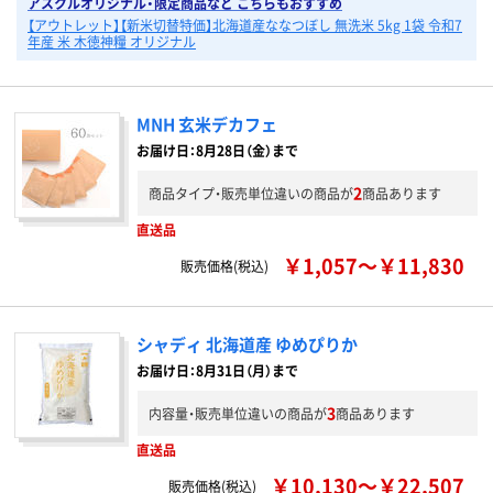
アスクルオリジナル・限定商品など こちらもおすすめ
【アウトレット】【新米切替特価】北海道産ななつぼし 無洗米 5kg 1袋 令和7
年産 米 木徳神糧 オリジナル
MNH 玄米デカフェ
お届け日：8月28日（金）まで
2
商品タイプ・販売単位違いの商品が
商品あります
直送品
￥1,057～￥11,830
販売価格(税込)
シャディ 北海道産 ゆめぴりか
お届け日：8月31日（月）まで
3
内容量・販売単位違いの商品が
商品あります
直送品
￥10,130～￥22,507
販売価格(税込)