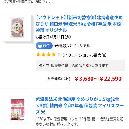
品/医療・介護用品の通販です。
【アウトレット】【新米切替特価】北海道産ゆめ
ぴりか 精白米/無洗米 5kg 令和7年産 米 木徳
神糧 オリジナル
お届け日：8月11日（火）
米/雑穀/パン/シリアル
（バリエーションの最大値）
8
タイプ・販売単位違いの商品が
商品あります
￥3,680～￥22,590
販売価格(税込)
低温製法米 北海道産 ゆめぴりか 1.5kg(2合
×5袋) 精白米 令和7年産 個包装 アイリスフー
ズ 米
15℃以下の低温管理のもとで「保管・精米・包装」空気を通
さない密封新鮮パックです。