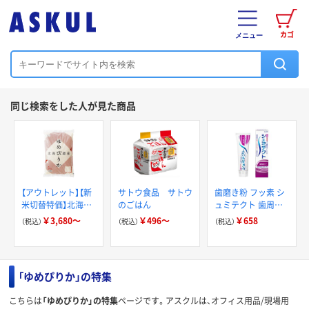
カゴ
メニュー
同じ検索をした人が見た商品
【アウトレット】【新
サトウ食品 サトウ
歯磨き粉 フッ素 シ
米切替特価】北海道
のごはん
ュミテクト 歯周病
産ゆめぴりか 精白
ケア 95g Haleonジ
￥3,680～
￥496～
￥658
（税込）
（税込）
（税込）
米/無洗米 5kg 令和
ャパン 薬用高濃度
7年産 米 木徳神糧
フッ素配合
オリジナル
「ゆめぴりか」の特集
こちらは
「ゆめぴりか」の特集
ページです。アスクルは、オフィス用品/現場用