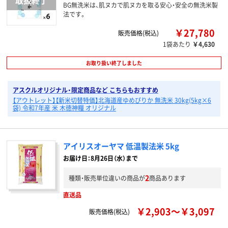
BG無洗米は、肌ヌカで肌ヌカを取る安心・安全の無洗米製
法です。
￥27,780
販売価格(税込)
1袋あたり
￥4,630
お取り扱い終了しました
アスクルオリジナル・限定商品など こちらもおすすめ
【アウトレット】【新米切替特価】北海道産ゆめぴりか 無洗米 30kg(5kg×6
袋) 令和7年産 米 木徳神糧 オリジナル
アイリスオーヤマ 低温製法米 5kg
お届け日：8月26日（水）まで
2
種類・販売単位違いの商品が
商品あります
直送品
￥2,903～￥3,097
販売価格(税込)