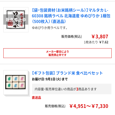
【袋・包装資材（お米銘柄シール）】マルタカ L-
60308 銘柄ラベル 北海道産 ゆめぴりか 1梱包
（500枚入）（直送品）
ゆめぴりか用ラベルです。
￥3,807
販売価格(税込)
1枚あたり
￥7.62
メーカー都合により
販売停止中です
【ギフト包装】 ブランド米 食べ比べセット
お届け日：9月1日（火）まで
3
内容量・販売単位違いの商品が
商品あります
直送品
￥4,951～￥7,330
販売価格(税込)