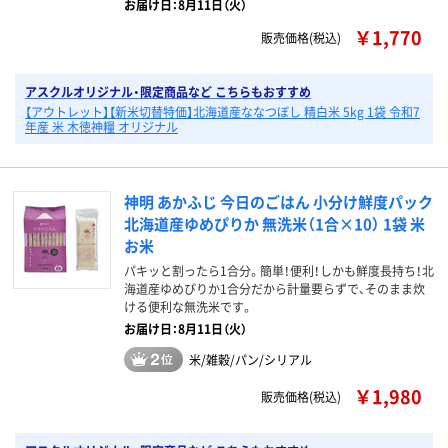
お届け日：8月11日（火）
￥1,770
販売価格(税込)
アスクルオリジナル・限定商品など こちらもおすすめ
【アウトレット】【新米切替特価】北海道産ななつぼし 精白米 5kg 1袋 令和7
年産 米 木徳神糧 オリジナル
神明 あかふじ 今日のごはん 小分け鮮度パック
北海道産ゆめぴりか 無洗米（1合×10） 1袋 米
お米
パキッと割ったら1合分。簡単！便利！しかも鮮度長持ち！北
海道産ゆめぴりか1合分だから計量要らずで、そのまま炊
ける便利な無洗米です。
お届け日：8月11日（火）
米/雑穀/パン/シリアル
￥1,980
販売価格(税込)