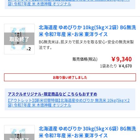
袋) 令和7年産 米 木徳神糧 オリジナル
北海道産 ゆめぴりか 10kg(5kg×2袋） BG無洗
米 令和7年産 米・お米 東洋ライス
BG無洗米は、肌ヌカで肌ヌカを取る安心・安全の無洗米製
法です。
￥9,340
販売価格(税込)
1袋あたり
￥4,670
お取り扱い終了しました
アスクルオリジナル・限定商品など こちらもおすすめ
【アウトレット】【新米切替特価】北海道産ゆめぴりか 無洗米 10kg(5kg×2
袋) 令和7年産 米 木徳神糧 オリジナル
北海道産 ゆめぴりか 30kg(5kg×6袋） BG無洗
米 令和7年産 米・お米 東洋ライス