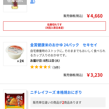
品）
￥4,660
販売価格(税込)
在庫切れです
（次回入荷日未定）
金賞健康米のおかゆ 24パック セキセイ
自宅療養時のストックに。そのままでもおいしく食べられ
るカップ入りのおかゆです。
お届け日：8月11日（火）
（
9件
）
￥3,230
販売価格(税込)
ニチレイフーズ 本格焼おにぎり
2
販売単位違いの商品が
商品あります