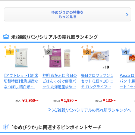
ゆめぴりかの特集を
もっと見る
米/雑穀/パン/シリアルの売れ筋ランキング
【アウトレット】【新米
神明 あかふじ 今日の
毎日クロワッサン 1
Pasco
切替特価】北海道産な
ごはん 小分け鮮度パ
セット（1個×10） コ
パン 十
なつぼし 精白米 …
ック 北海道産ゆめ…
モ ロングライフ…
ート 1セ
￥2,950～
￥1,980～
￥132～
（税込）
（税込）
（税込）
米/雑穀/パン/シリアルの売れ筋ランキングへ
「ゆめぴりか」に関連するピンポイントサーチ