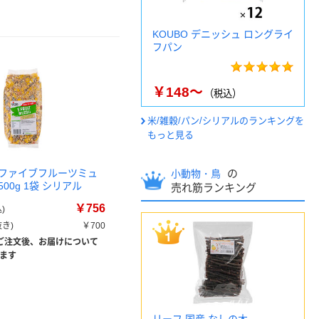
KOUBO デニッシュ ロングライ
フパン
￥148～
（税込）
米/雑穀/パン/シリアルのランキングを
もっと見る
ファイブフルーツミュ
の
小動物・鳥
00g 1袋 シリアル
売れ筋ランキング
￥756
)
き)
￥700
ご注文後、お届けについて
ます