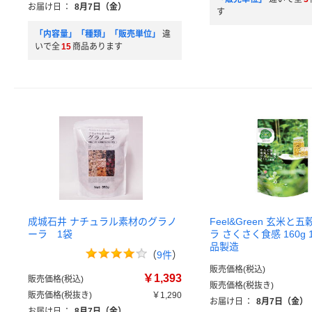
お届け日
：
8月7日（金）
す
「内容量」「種類」「販売単位」
違
いで全
15
商品あります
成城石井 ナチュラル素材のグラノ
Feel&Green 玄米
ーラ 1袋
ラ さくさく食感 160g 
品製造
（
9件
）
販売価格(税込)
￥1,393
販売価格(税込)
販売価格(税抜き)
販売価格(税抜き)
￥1,290
お届け日
：
8月7日（金）
お届け日
：
8月7日（金）