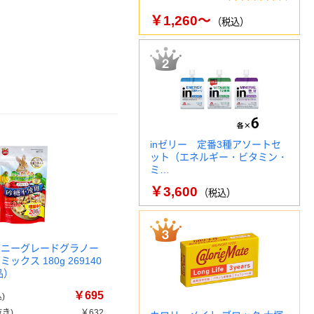
￥1,260～
（税込）
inゼリー 定番3種アソートセ
ット（エネルギー・ビタミン・
ミ…
￥3,600
（税込）
バニーグレードグラノー
ックス 180g 269140
品）
￥695
)
き)
￥632