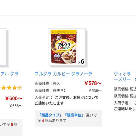
アル グラ
フルグラ カルビー グラノーラ
ヴィオラ 
ーズリー 5
￥578～
販売価格（税込）
販売価格(税込
販売価格（税抜き）
￥536～
販売価格(税抜
入荷予定
：
ご注文後、お届けについて
￥600～
入荷予定
：
ご連絡いたします
￥556～
ご連絡いたし
「商品タイプ」「販売単位」
違いで
全
4
商品あります
いで全
5
商