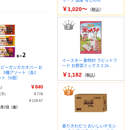
リーフ 国産 なしの木
￥1,020～
（税込）
イースター 動物村 ラビットフ
ード お野菜ミックス 2.2k…
 ビーガンカカオバー お
 3種アソート（各2
￥1,182
（税込）
ット（6個）
￥840
)
き)
￥778
￥129.67
8月7日（金）
香りきわだつ おいしいチモシ