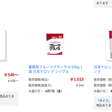
あります
業務用フルーツグラノラ H 500g 1
日本ケロッ
袋 日本ケロッグ シリアル
ノラ
￥546～
￥1,015
販売価格(税込)
販売価格（税
￥506～
販売価格(税抜き)
￥940
販売価格（税
お届け日
：
8月7日（金）
お届け日
：
商品ありま
「タイプ」
商品ありま