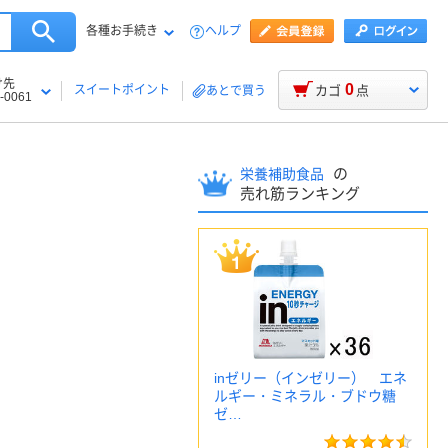
各種お手続き
ヘルプ
け先
0
スイートポイント
カゴ
点
あとで買う
-0061
の
栄養補助食品
売れ筋ランキング
inゼリー（インゼリー） エネ
ルギー・ミネラル・ブドウ糖
ゼ…