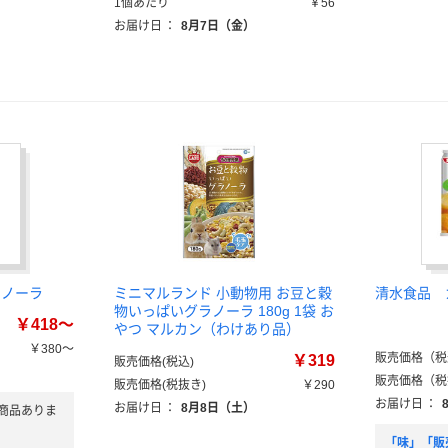
1個あたり
￥56
お届け日
：
8月7日（金）
ラノーラ
ミニマルランド 小動物用 お豆と穀
清水食品 
物いっぱいグラノーラ 180g 1袋 お
￥418～
やつ マルカン（わけあり品）
￥380～
販売価格（税
￥319
販売価格(税込)
販売価格（税
販売価格(税抜き)
￥290
お届け日
：
お届け日
：
8月8日（土）
商品ありま
「味」「販