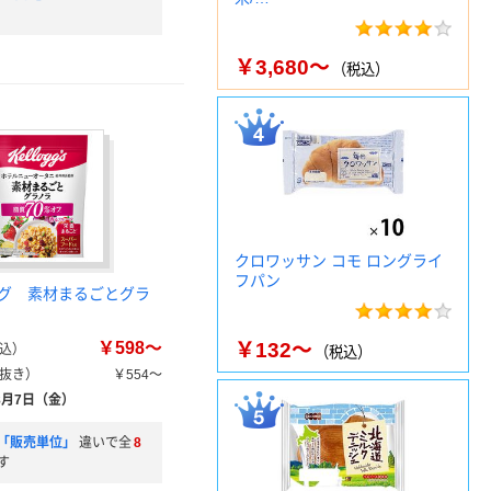
￥3,680～
（税込）
クロワッサン コモ ロングライ
フパン
グ 素材まるごとグラ
￥598～
￥132～
込）
（税込）
抜き）
￥554～
8月7日（金）
「販売単位」
違いで全
8
す