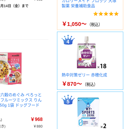
カロリーメイト ブロック 大塚
製薬 栄養補助食品
8月14日（金）まで
￥1,050～
（税込）
熱中対策ゼリー 赤穂化成
￥870～
（税込）
 六穀のめぐみ ぺろっと
 フルーツミックス りん
250g 1袋 ドッグフード
つ
￥968
)
き)
￥880