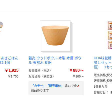
 あさごはん
若兆 ウッドボウル 木製 木目 ボウ
UHA味覚糖
2 1個
ル 天然木 食器
試しセット
個） 1セ
￥1,925
￥880～
販売価格（税込）
販売価格(税込
￥1,750
販売価格（税抜き）
￥800～
販売価格(税抜
「カラー」「販売単位」
違いで全
2
1個あたり
商品あります
お届け日
：