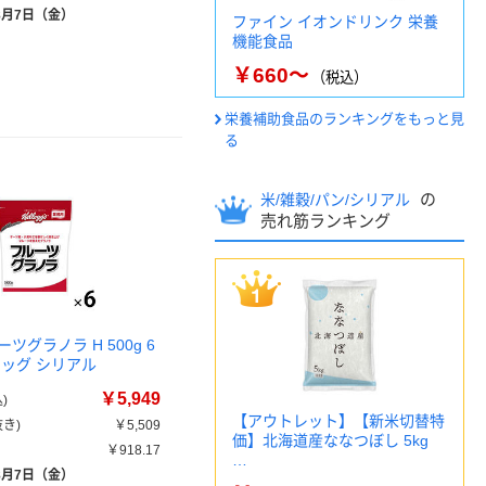
8月7日（金）
ファイン イオンドリンク 栄養
機能食品
￥660～
（税込）
栄養補助食品のランキングをもっと見
る
の
米/雑穀/パン/シリアル
売れ筋ランキング
ツグラノラ H 500g 6
ロッグ シリアル
￥5,949
)
【アウトレット】【新米切替特
き)
￥5,509
価】北海道産ななつぼし 5kg
￥918.17
…
8月7日（金）