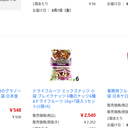
1個あたり
￥56
お届け日
：
お届け日
：
8月7日（金）
と五穀のグラノー
ドライフルーツ ミックスナッツ 小
業務用フルー
1袋 日本食
袋 ブレイクナッツ 6種のナッツ&種
袋 日本ケ
&ドライフルーツ 16g×7袋入 1セッ
販売価格(税込
ト(1個×6)
￥548
販売価格(税抜
￥2,540
販売価格(税込)
￥508
1個あたり
販売価格(税抜き)
￥2,352
お届け日
：