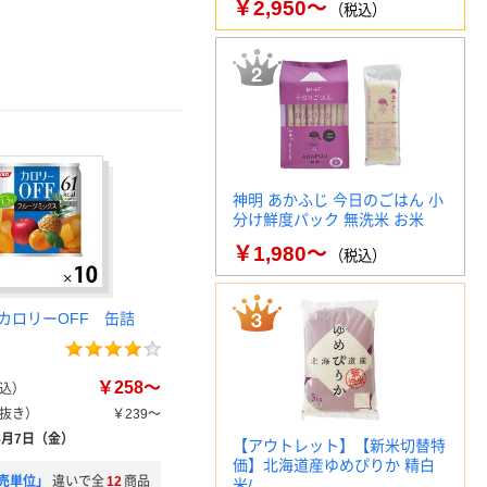
￥2,950～
（税込）
神明 あかふじ 今日のごはん 小
分け鮮度パック 無洗米 お米
￥1,980～
（税込）
カロリーOFF 缶詰
￥258～
込）
抜き）
￥239～
8月7日（金）
【アウトレット】【新米切替特
価】北海道産ゆめぴりか 精白
売単位」
違いで全
12
商品
米/…