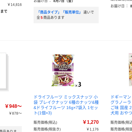
お届け日
：
8月7日（金）
￥14,816
お届け日
：
）まで
「商品タイプ」「販売単位」
違いで
全
5
商品あります
ドライフルーツ ミックスナッツ 小
ドギーマン
袋 ブレイクナッツ 6種のナッツ&種
グラノーラ
￥948～
&ドライフルーツ 16g×7袋入 1セッ
ご味 国産 
ト(1個×3)
犬用 おや
￥878～
￥1,270
販売価格(税込)
販売価格(税込
販売価格(税抜き)
￥1,176
販売価格(税抜
商品ありま