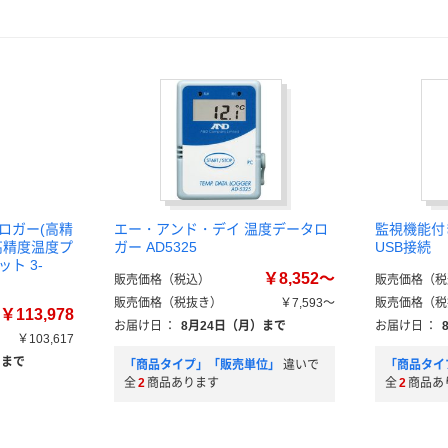
Bロガー(高精
エー・アンド・デイ 温度データロ
監視機能付
け高精度温度プ
ガー AD5325
USB接続
ット 3-
￥8,352～
販売価格（税込）
販売価格（税
販売価格（税抜き）
￥7,593～
販売価格（税
￥113,978
お届け日
：
8月24日（月）まで
お届け日
：
￥103,617
）まで
「商品タイプ」「販売単位」
違いで
「商品タイ
全
2
商品あります
全
2
商品あ