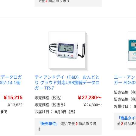
で全
2
商品あります
湿度データロガ
ティアンドデイ（T&D） おんどと
エー・アン
07-14 1個
り クラウド対応USB接続データロ
ガー AD53
ガー TR-7
販売価格（税
￥15,215
￥27,280～
販売価格（税込）
販売価格（税
￥13,832
販売価格（税抜き）
￥24,800～
お届け日
：
）まで
お届け日
：
8月9日（日）
「商品タイ
「販売単位」
違いで全
2
商品ありま
全
2
商品あ
す