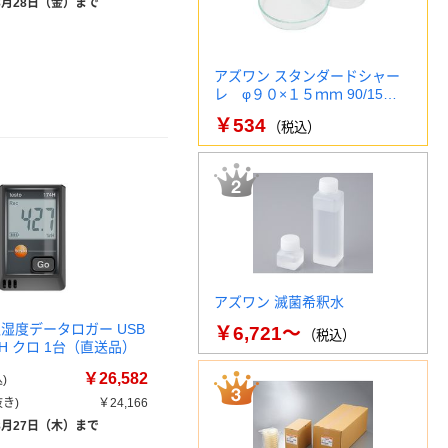
8月28日（金）まで
アズワン スタンダードシャー
レ φ９０×１５ｍｍ 90/15…
￥534
（税込）
アズワン 滅菌希釈水
湿度データロガー USB
￥6,721～
（税込）
74H クロ 1台（直送品）
￥26,582
)
き)
￥24,166
8月27日（木）まで