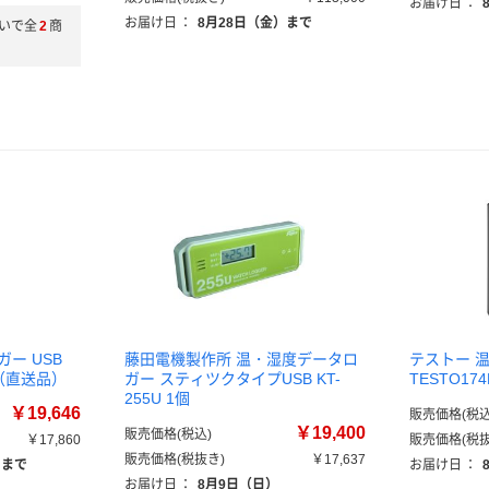
お届け日
：
お届け日
：
8月28日（金）まで
いで全
2
商
ー USB
藤田電機製作所 温・湿度データロ
テストー 温
台（直送品）
ガー スティツクタイプUSB KT-
TESTO1
255U 1個
￥19,646
販売価格(税込
￥19,400
販売価格(税込)
￥17,860
販売価格(税抜
販売価格(税抜き)
￥17,637
）まで
お届け日
：
お届け日
：
8月9日（日）