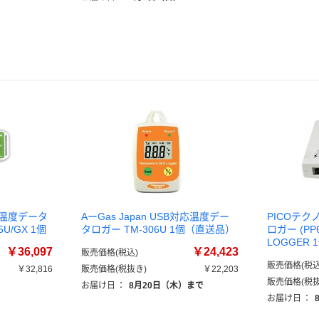
・温度データ
AーGas Japan USB対応温度デー
PICOテク
5U/GX 1個
タロガー TM-306U 1個（直送品）
ロガー (PP6
LOGGER
￥36,097
￥24,423
販売価格(税込)
販売価格(税込
￥32,816
販売価格(税抜き)
￥22,203
販売価格(税抜
お届け日
：
8月20日（木）まで
お届け日
：