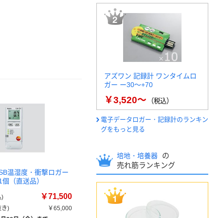
アズワン 記録計 ワンタイムロ
ガー ー30～+70
￥3,520～
（税込）
電子データロガー・記録計のランキン
グをもっと見る
の
培地・培養器
売れ筋ランキング
USB温湿度・衝撃ロガー
01 1個（直送品）
￥71,500
)
き)
￥65,000