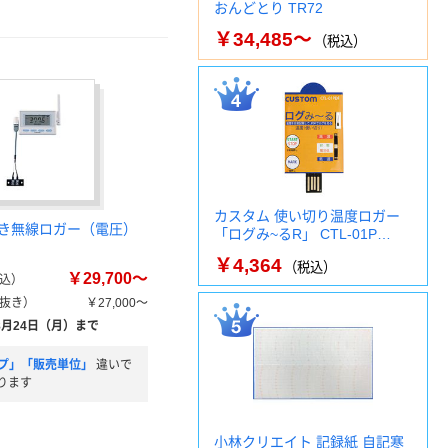
おんどとり TR72
￥34,485～
（税込）
カスタム 使い切り温度ロガー
き無線ロガー（電圧）
「ログみ~るR」 CTL-01P…
￥4,364
（税込）
￥29,700～
込）
抜き）
￥27,000～
8月24日（月）まで
プ」「販売単位」
違いで
ります
小林クリエイト 記録紙 自記寒