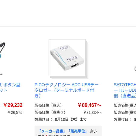
ス ボタン型
PICOテクノロジー ADC USBデー
SATOTE
キット
タロガー（ターミナルボード付
ー HJーUDL
き）
個（直送品
￥29,232
￥89,467～
販売価格（税込）
販売価格(税込
￥26,575
販売価格（税抜き）
￥81,334～
販売価格(税抜
お届け日
：
8月13日（木）まで
お届け日
：
「メーカー品番」「販売単位」
違い