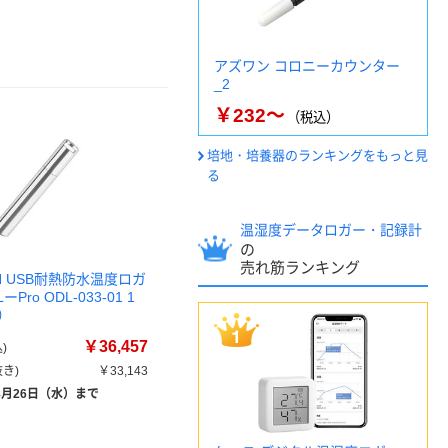
アズワン コロニーカウンター
_2
￥232～
（税込）
培地・培養器のランキングをもっと見
る
温湿度データロガー・記録計
の
売れ筋ランキング
CH USB耐熱防水温度ロガ
ーPro ODL-033-01 1
）
￥36,457
)
き)
￥33,143
8月26日（水）まで