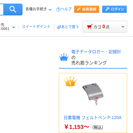
各種お手続き
ヘルプ
け先
0
スイートポイント
カゴ
点
あとで買う
-0061
電子データロガー・記録計
の
売れ筋ランキング
日置電機 フェルトペン P-120A
￥1,153～
（税込）