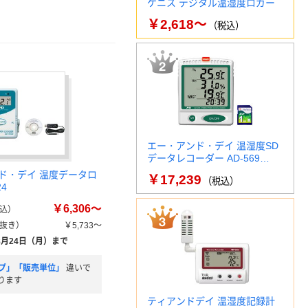
ケニス デジタル温湿度ロガー
￥2,618～
（税込）
エー・アンド・デイ 温湿度SD
データレコーダー AD-569…
ド・デイ 温度データロ
￥17,239
（税込）
24
￥6,306～
込）
抜き）
￥5,733～
8月24日（月）まで
プ」「販売単位」
違いで
ります
ティアンドデイ 温湿度記録計