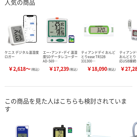
人気の商品
ケニス デジタル温湿度
エー・アンド・デイ 温湿
ティアンドデイ おんど
ティアンドデ
ロガー
度SDデータレコーダー
とりease TR32B
おんどとり
AD-569…
331300…
応USB接続
￥2,618～
￥17,239
￥18,090
￥27,2
（税込）
（税込）
（税込）
この商品を見た人はこちらも検討されていま
す