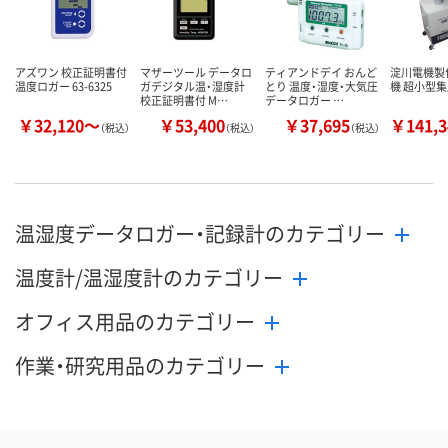
アズワン 校正証明書付
マザーツール データロ
ティアンドデイ おんど
淀川電機製
温度ロガー 63-6325
ガデジタル温・湿度計
とり 温度・湿度・大気圧
機 超小型
校正証明書付 M…
データロガー …
￥32,120～
￥53,400
￥37,695
￥141,
（税込）
（税込）
（税込）
温湿度データロガー・記録計のカテゴリー
温度計/温湿度計のカテゴリー
オフィス用品のカテゴリー
作業・研究用品のカテゴリー