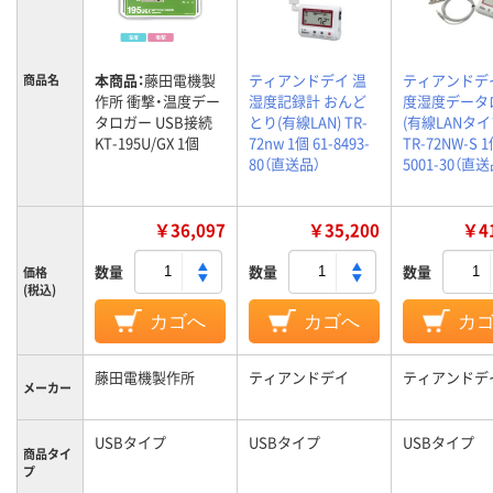
本商品：
藤田電機製
ティアンドデイ 温
ティアンドデ
商品名
作所 衝撃・温度デー
湿度記録計 おんど
度湿度データ
タロガー USB接続
とり(有線LAN) TR-
(有線LANタイ
KT-195U/GX 1個
72nw 1個 61-8493-
TR-72NW-S 1
80（直送品）
5001-30（直送
￥36,097
￥35,200
￥41
数量
数量
数量
価格
(税込)
カゴへ
カゴへ
カ
藤田電機製作所
ティアンドデイ
ティアンドデ
メーカー
USBタイプ
USBタイプ
USBタイプ
商品タイ
プ