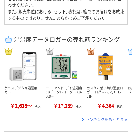
わせください。
また、販売単位における「セット」表記は、箱でのお届けをお約束
するものではありません。あらかじめご了承ください。
温湿度データロガーの売れ筋ランキング
ケニス デジタル温湿度ロ
エー・アンド・デイ 温湿度
カスタム 使い切り温度ロ
お
ガー
SDデータレコーダー AD-
ガー「ログみ~るR」 CTL-
ド
569…
01P…
￥2,618～
￥17,239
￥4,364
（税込）
（税込）
（税込）
ランキングをもっと見る