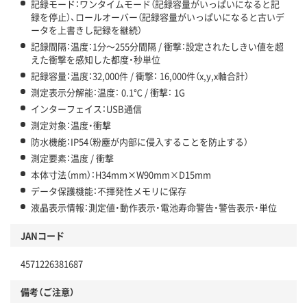
記録モード：ワンタイムモード（記録容量がいっぱいになると記
録を停止）、ロールオーバー（記録容量がいっぱいになると古いデ
ータを上書きし記録を継続）
記録間隔：温度：1分～255分間隔 / 衝撃：設定されたしきい値を超
えた衝撃を感知した都度・秒単位
記録容量：温度：32,000件 / 衝撃： 16,000件（x,y,x軸合計）
測定表示分解能：温度： 0.1℃ / 衝撃： 1G
インターフェイス：USB通信
測定対象：温度・衝撃
防水機能：IP54（粉塵が内部に侵入することを防止する）
測定要素：温度 / 衝撃
本体寸法（mm）：H34mm×W90mm×D15mm
データ保護機能：不揮発性メモリに保存
液晶表示情報：測定値・動作表示・電池寿命警告・警告表示・単位
JANコード
4571226381687
備考（ご注意）