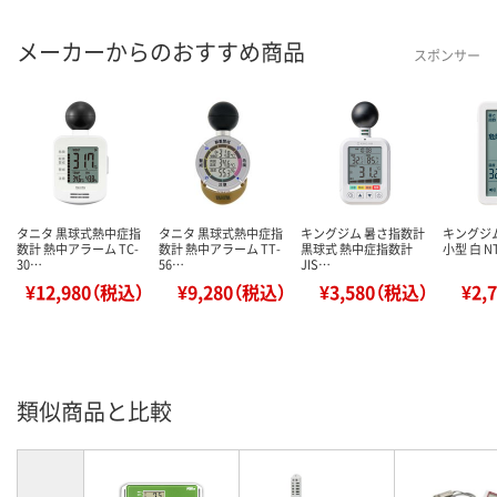
メーカーからのおすすめ商品
スポンサー
タニタ 黒球式熱中症指
タニタ 黒球式熱中症指
キングジム 暑さ指数計
キングジ
数計 熱中アラーム TC-
数計 熱中アラーム TT-
黒球式 熱中症指数計
小型 白 NT
30…
56…
JIS…
¥12,980（税込）
¥9,280（税込）
¥3,580（税込）
¥2,
類似商品と比較