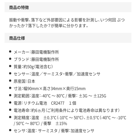
商品の特徴
振動や衝撃、落下など外部要因による影響を計測し、いつ何回 ぶつ
かったか？落下したか？が簡単に分かります。
商品仕様
メーカー：藤田電機製作所
ブランド：藤田電機製作所
質量：約50g（電池含む）
センサー：温度／サーミスタ・衝撃／加速度センサ
原産国：日本
寸法：幅90mm×高さ34mm×奥行15mm
測定範囲：温度：-40℃ ～ 80℃ / 衝撃： ±3G ～ ±125G
電源：リチウム電池 CR2477 １個
電池寿命：約6ヵ月（ご利用条件により電池寿命は異なります）
測定精度：温度 ±0.3℃（-10℃ ～ 50℃）、±0.5℃（-40℃ ～ -10℃
/ 50℃ ～ 80℃） / 衝撃 ±15%
センサ：温度： サーミスタ / 衝撃：加速度センサ