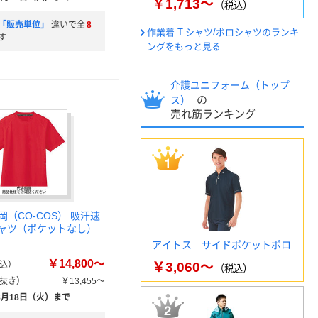
￥1,713～
（税込）
「販売単位」
違いで全
8
作業着 T-シャツ/ポロシャツのランキ
す
ングをもっと見る
介護ユニフォーム（トップ
の
ス）
売れ筋ランキング
（CO-COS） 吸汗速
シャツ（ポケットなし）
アイトス サイドポケットポロ
￥14,800～
込）
￥3,060～
（税込）
抜き）
￥13,455～
8月18日（火）まで