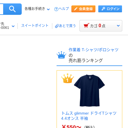
各種お手続き
ヘルプ
け先
0
スイートポイント
カゴ
点
あとで買う
-0061
作業着 T-シャツ/ポロシャツ
の
売れ筋ランキング
トムス glimmer ドライTシャツ
4.4オンス 半袖
￥550～
（税込）