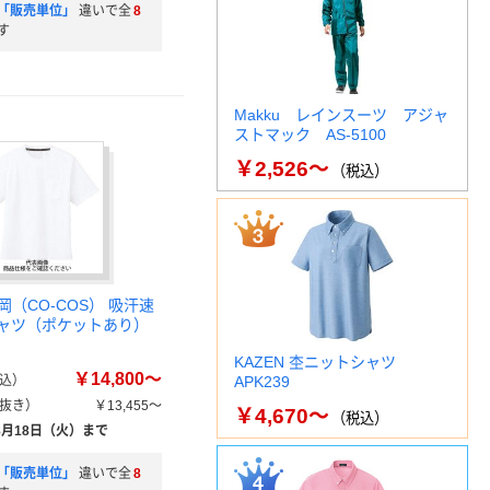
「販売単位」
違いで全
8
す
Makku レインスーツ アジャ
ストマック AS-5100
￥2,526～
（税込）
（CO-COS） 吸汗速
シャツ（ポケットあり）
KAZEN 杢ニットシャツ
￥14,800～
込）
APK239
抜き）
￥13,455～
￥4,670～
（税込）
8月18日（火）まで
「販売単位」
違いで全
8