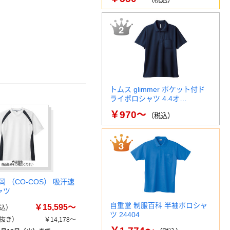
トムス glimmer ポケット付ド
ライポロシャツ 4.4オ…
￥970～
（税込）
 （CO-COS） 吸汗速
ャツ
自重堂 制服百科 半袖ポロシャ
￥15,595～
込）
ツ 24404
抜き）
￥14,178～