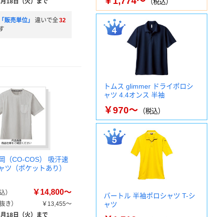
￥1,774～
8月18日（火）まで
（税込）
「販売単位」
違いで全
32
す
トムス glimmer ドライポロシ
ャツ 4.4オンス 半袖
￥970～
（税込）
（CO-COS） 吸汗速
シャツ（ポケットあり）
￥14,800～
込）
バートル 半袖ポロシャツ T-シ
抜き）
￥13,455～
ャツ
8月18日（火）まで