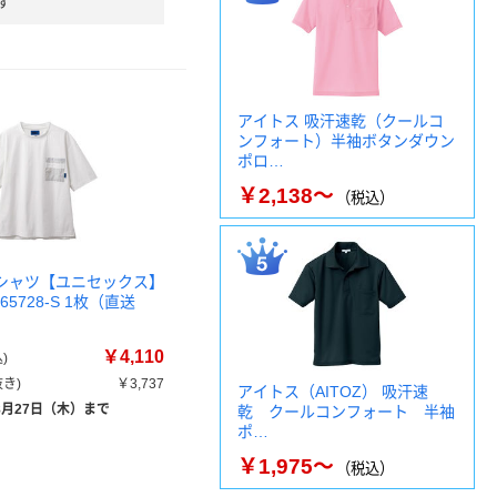
す
アイトス 吸汗速乾（クールコ
ンフォート）半袖ボタンダウン
ポロ…
￥2,138～
（税込）
 Tシャツ【ユニセックス】
65728-S 1枚（直送
￥4,110
)
き)
￥3,737
アイトス（AITOZ） 吸汗速
8月27日（木）まで
乾 クールコンフォート 半袖
ポ…
￥1,975～
（税込）