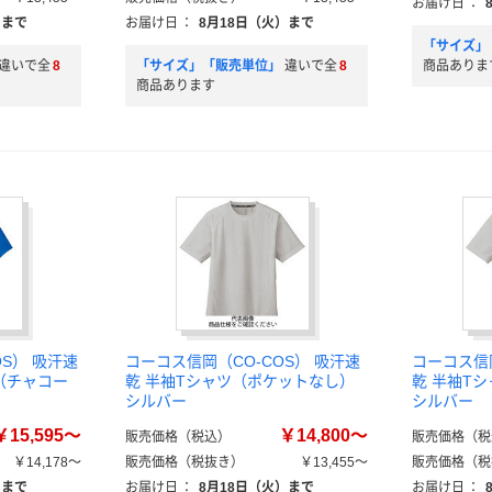
お届け日
：
）まで
お届け日
：
8月18日（火）まで
「サイズ」
違いで全
8
「サイズ」「販売単位」
違いで全
8
商品ありま
商品あります
OS） 吸汗速
コーコス信岡（CO-COS） 吸汗速
コーコス信岡
（チャコー
乾 半袖Tシャツ（ポケットなし）
乾 半袖T
シルバー
シルバー
￥15,595～
￥14,800～
販売価格（税込）
販売価格（税
￥14,178～
販売価格（税抜き）
￥13,455～
販売価格（税
）まで
お届け日
：
8月18日（火）まで
お届け日
：