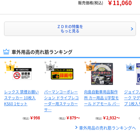
￥11,060
販売価格(税込)
ＺＤＲの特集を
もっと見る
車外用品の売れ筋ランキング
レックス 禁煙お願い
パーマンコーポレー
向島自動車用品製作
ジョイフ
ステッカー 10枚入
ション ドライブレコ
所 カー用品 U字型モ
ーク マ
KS60 1セット
ーダー用ステッカー
ール ドアモール パ…
プ 1枚入り
サ…
￥998
￥879～
￥2,932～
（税込）
（税込）
（税込）
車外用品の売れ筋ランキングへ