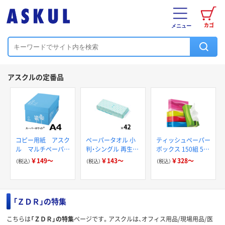
カゴ
メニュー
アスクルの定番品
コピー用紙 アスク
ペーパータオル 小
ティッシュペーパー
ル マルチペーパー
判・シングル 再生紙
ボックス 150組 5箱
スーパーホワイト+
200枚 FSC認証紙
入 アスクル スマー
￥149～
￥143～
￥328～
（税込）
（税込）
（税込）
アスクルオリジナル
トコンパクト ビビ
ッド PEFC認証
「ＺＤＲ」の特集
こちらは
「ＺＤＲ」の特集
ページです。アスクルは、オフィス用品/現場用品/医