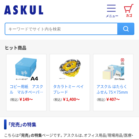
カゴ
メニュー
ヒット商品
コピー用紙 アスク
タカラトミー ベイ
アスクル はたらく
ル マルチペーパー
ブレード
ふせん 75×75mm
スーパーホワイト+
￥149～
￥1,400～
￥407～
（税込）
（税込）
（税込）
「完売」の特集
こちらは
「完売」の特集
ページです。アスクルは、オフィス用品/現場用品/医療・