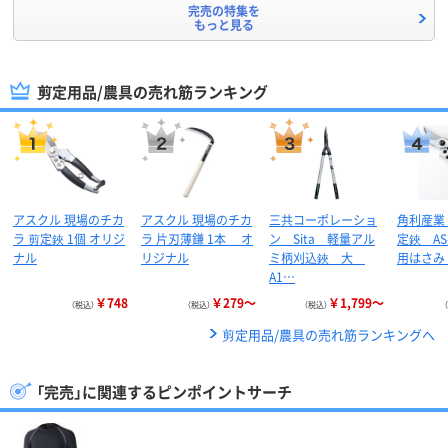
完売の特集を
もっと見る
剪定用品/農具の売れ筋ランキング
アスクル 現場のチカ
アスクル 現場のチカ
三共コーポレーショ
角利産業
ラ 剪定鋏 1個 オリジ
ラ 片刃薄鎌 1本 オ
ン Sita 軽量アル
定鋏 AS
ナル
リジナル
ミ柄刈込鋏 大
用はさみ
A1…
￥748
￥279～
￥1,799～
（税込）
（税込）
（税込）
剪定用品/農具の売れ筋ランキングへ
「完売」に関連するピンポイントサーチ