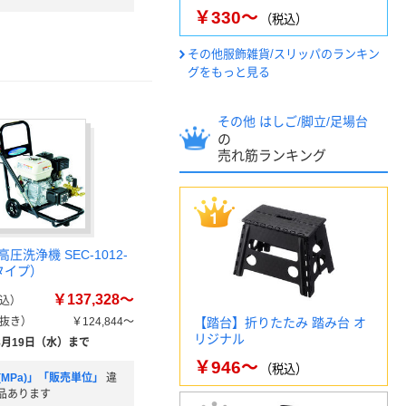
￥330～
（税込）
その他服飾雑貨/スリッパのランキン
グをもっと見る
その他 はしご/脚立/足場台
の
売れ筋ランキング
圧洗浄機 SEC-1012-
タイプ）
￥137,328～
込）
抜き）
￥124,844～
【踏台】折りたたみ 踏み台 オ
リジナル
8月19日（水）まで
￥946～
（税込）
MPa)」「販売単位」
違
品あります