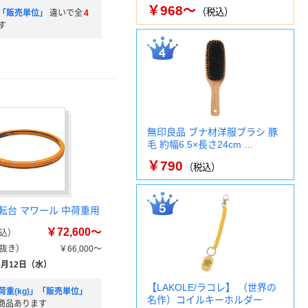
￥968～
（税込）
「販売単位」
違いで全
4
す
無印良品 ブナ材洋服ブラシ 豚
毛 約幅6.5×長さ24cm …
￥790
（税込）
転台 マワール 中荷重用
￥72,600～
込）
抜き）
￥66,000～
8月12日（水）
【LAKOLE/ラコレ】 （世界の
荷重(kg)」「販売単位」
名作）コイルキーホルダー
商品あります