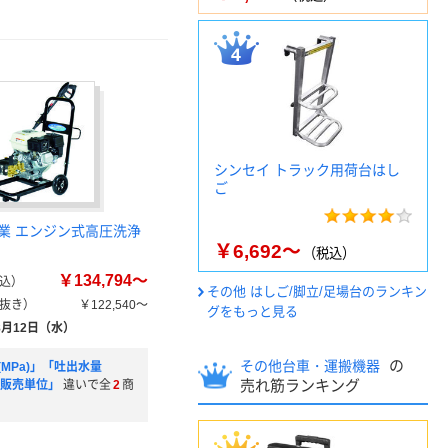
シンセイ トラック用荷台はし
ご
業 エンジン式高圧洗浄
￥6,692～
（税込）
￥134,794～
込）
その他 はしご/脚立/足場台のランキン
抜き）
￥122,540～
グをもっと見る
8月12日（水）
の
その他台車・運搬機器
MPa)」「吐出水量
売れ筋ランキング
」「販売単位」
違いで全
2
商