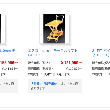
010mm テ
エスコ（esco） テーブルリフト
J - FI
EA520X
２ 1039 
155,996～
￥121,959～
販売価格（税込）
販売価格(税込
￥141,815～
販売価格（税抜き）
￥110,872～
販売価格(税抜
）まで
お届け日
：
8月24日（月）まで
お届け日
：
いで全
2
商
「型番」「販売単位」
違いで全
3
商
品あります