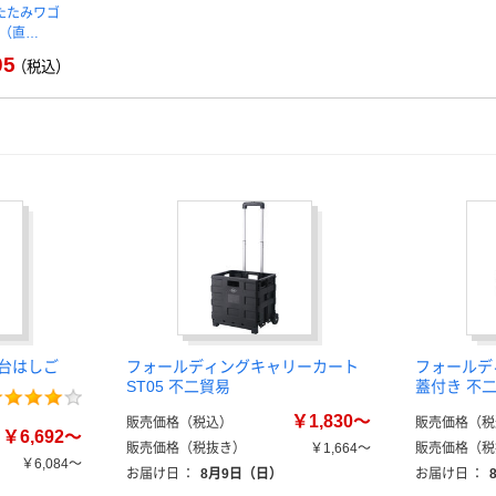
たたみワゴ
1台（直…
05
（税込）
台はしご
フォールディングキャリーカート
フォールデ
ST05 不二貿易
蓋付き 不
￥1,830～
販売価格（税込）
販売価格（税
￥6,692～
販売価格（税抜き）
￥1,664～
販売価格（税
￥6,084～
お届け日
：
8月9日（日）
お届け日
：