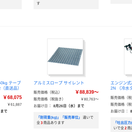
す
50kg テーブ
アルミスロープ サイレント
エンジン式高
1台（直送品）
2N （冷水
￥88,839～
販売価格（税込）
￥68,075
販売価格（税
販売価格（税抜き）
￥80,763～
￥61,887
販売価格（税
お届け日
：
8月26日（水）まで
）まで
お届け日
：
「耐荷重(kg)」「販売単位」
違いで
全
3
商品あります
「吐出圧力(
いで全
2
商