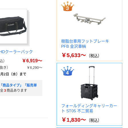
樹脂台車用フットブレーキ
PFB 金沢車輌
 HDクーラーバック
￥5,633～
（税込）
￥6,919～
込）
抜き）
￥6,290～
9月2日（水）まで
「商品タイプ」「販売単
全
3
商品あります
フォールディングキャリーカー
ト ST05 不二貿易
￥1,830～
（税込）