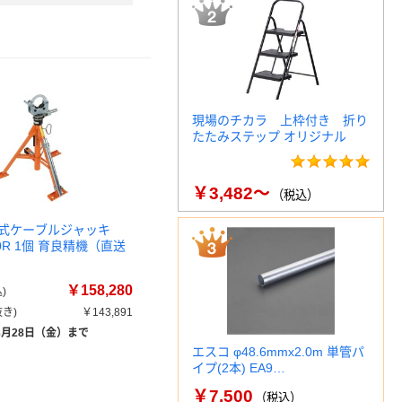
現場のチカラ 上枠付き 折り
たたみステップ オリジナル
￥3,482～
（税込）
式ケーブルジャッキ
000R 1個 育良精機（直送
￥158,280
)
き)
￥143,891
8月28日（金）まで
エスコ φ48.6mmx2.0m 単管パ
イプ(2本) EA9…
￥7,500
（税込）