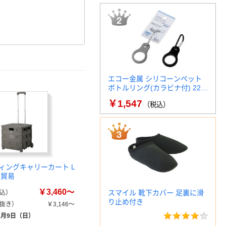
エコー金属 シリコーンペット
ボトルリング(カラビナ付) 22…
￥1,547
（税込）
ィングキャリーカート L
二貿易
￥3,460～
スマイル 靴下カバー 足裏に滑
込）
り止め付き
抜き）
￥3,146～
8月9日（日）