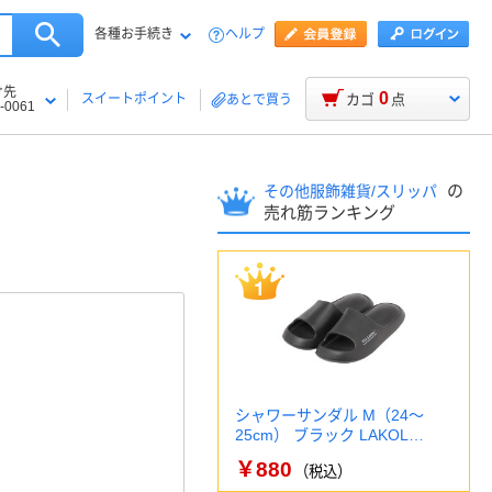
各種お手続き
ヘルプ
け先
0
スイートポイント
カゴ
点
あとで買う
-0061
の
その他服飾雑貨/スリッパ
売れ筋ランキング
シャワーサンダル M（24～
25cm） ブラック LAKOL…
￥880
（税込）