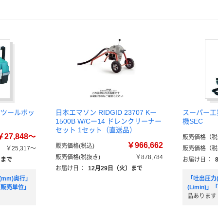
付ツールボッ
日本エマソン RIDGID 23707 Kー
スーパー工
1500B W/Cー14 ドレンクリーナー
機SEC
セット 1セット（直送品）
￥27,848～
販売価格（税
￥966,662
販売価格(税込)
￥25,317～
販売価格（税
販売価格(税抜き)
￥878,784
）まで
お届け日
：
お届け日
：
12月29日（火）まで
(mm)奥行」
「吐出圧力(
「販売単位」
(L/min)
品あります