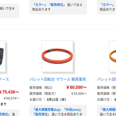
「カラー」「販売単位」
違いで全
3
「カラー」
違いで全
6
商品あります
商品ありま
水ケース
パレット回転台 マワール 軽荷重用
パレット回
￥60,500～
販売価格（税込）
販売価格（税
￥75,436～
販売価格（税抜き）
￥55,000～
販売価格（税
￥68,579～
お届け日
：
8月12日（水）
お届け日
：
）まで
「最大積載荷重(kg)」「外径(mm)」
「最大積載
売単位」
違
「販売単位」
違いで全
6
商品ありま
違いで全
4