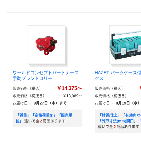
ワールドコンセプトパートナーズ
HAZET パーツケース
手動プレントロリー
クス
￥14,375～
販売価格（税込）
販売価格（税込）
販売価格（税抜き）
￥13,069～
販売価格（税抜き）
お届け日
：
8月27日（木）まで
お届け日
：
8月19日（水
「質量」「定格荷重(t)」「販売単
「材質/仕上」「有効内寸
位」
違いで全
2
商品あります
「外形寸法(mm)間口」
違いで全
2
商品あります