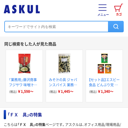
カゴ
メニュー
同じ検索をした人が見た商品
「業務用」藤沢商事
みそ汁の具 ジャパ
【セット品】エスビー
フジサワ 味噌汁の
ンスパイス 業務用
食品 どんぶり党 セ
具
味噌汁 フリーズド
ット
￥1,598～
￥1,445～
￥1,340～
（税込）
（税込）
（税込）
ライ 乾物
「ＦＸ 具」の特集
こちらは
「ＦＸ 具」の特集
ページです。アスクルは、オフィス用品/現場用品/