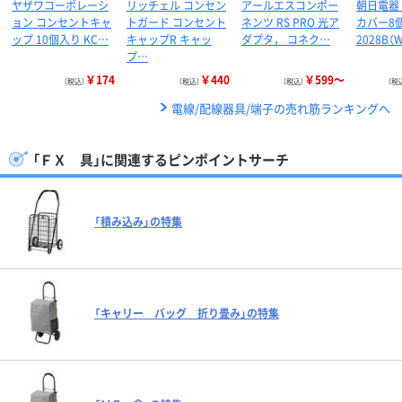
ヤザワコーポレーシ
リッチェル コンセン
アールエスコンポー
朝日電器
ョン コンセントキャ
トガード コンセント
ネンツ RS PRO 光ア
カバー8個
ップ 10個入り KC…
キャップR キャッ
ダプタ， コネク…
2028B（
プ…
￥174
￥440
￥599～
（税込）
（税込）
（税込）
（税
電線/配線器具/端子の売れ筋ランキングへ
「ＦＸ 具」に関連するピンポイントサーチ
「積み込み」の特集
「キャリー バッグ 折り畳み」の特集