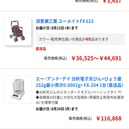
￥3,437
販売価格(税込)
須恵廣工業 ユーメイトFX 623
お届け日：8月13日（木）まで
4
カラー・販売単位違いの商品が
商品あります
直送品
￥36,525～￥44,691
販売価格(税込)
エー・アンド・デイ 分析電子天びん<ひょう量
252g最小表示0.0001g> FX-254 1台（直送品）
◆分析天びんのスタンダードモデル（ベーシックタイプ）
◆高精度の計量に大切な大型風防（帯電防止剤塗布処理済
み）を標準付属
お届け日：8月24日（月）まで
￥116,868
販売価格(税込)