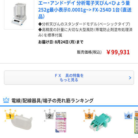
エー・アンド・デイ 分析電子天びん<ひょう量
252g最小表示0.0001g~> FX-254D 1台（直送
品）
◆分析天びんのスタンダードモデル（ベーシックタイプ）
◆高精度の計量に大切な大型風防（帯電防止剤塗布処理済
み）を標準付属
お届け日：8月24日（月）まで
￥99,931
販売価格(税込)
ＦＸ 具の特集を
もっと見る
電線/配線器具/端子の売れ筋ランキング