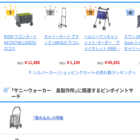
ROSY ワゴンカート
キャリーカート ブラ
ヘルシーワンキャン
スワン SA
84720748 LOGOS/
ック LAKOLE/ラコレ
シット・ヌーボー ヴ
2way 
ロゴス
ァイオレット 4968…
キャリー
￥11,880
￥1,100
￥69,891
（税込）
（税込）
（税込）
シルバーカー/ショッピングカートの売れ筋ランキングへ
「サニーウォーカー 島製作所」に関連するピンポイントサ
ーチ
「積み込み」の特集